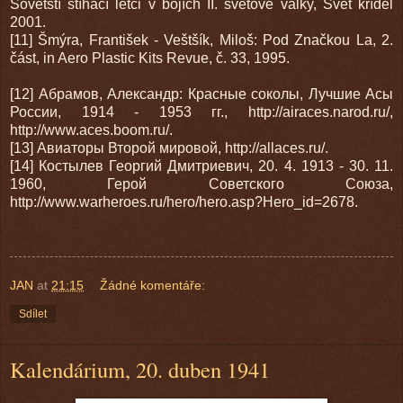
Sovětští stíhací letci v bojích II. světové války, Svět křídel
2001.
[11] Šmýra, František - Veštšík, Miloš: Pod Značkou La, 2.
část, in Aero Plastic Kits Revue, č. 33, 1995.
[12] Абрамов, Александр: Красные соколы, Лучшие Асы
России, 1914 - 1953 гг., http://airaces.narod.ru/,
http://www.aces.boom.ru/.
[13] Авиаторы Второй мировой, http://allaces.ru/.
[14] Костылев Георгий Дмитриевич, 20. 4. 1913 - 30. 11.
1960, Герой Советского Союза,
http://www.warheroes.ru/hero/hero.asp?Hero_id=2678.
JAN
at
21:15
Žádné komentáře:
Sdílet
Kalendárium, 20. duben 1941