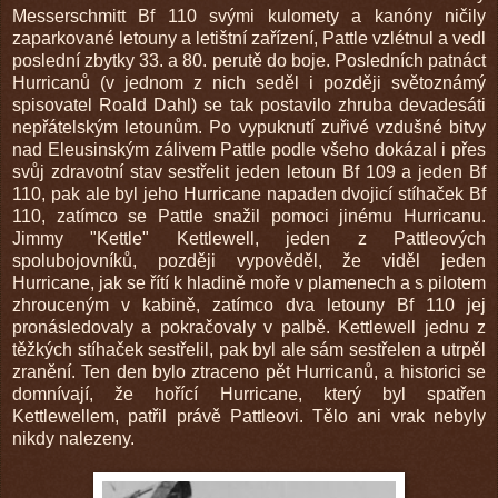
Messerschmitt Bf 110 svými kulomety a kanóny ničily
zaparkované letouny a letištní zařízení, Pattle vzlétnul a vedl
poslední zbytky 33. a 80. perutě do boje. Posledních patnáct
Hurricanů (v jednom z nich seděl i později světoznámý
spisovatel Roald Dahl) se tak postavilo zhruba devadesáti
nepřátelským letounům. Po vypuknutí zuřivé vzdušné bitvy
nad Eleusinským zálivem Pattle podle všeho dokázal i přes
svůj zdravotní stav sestřelit jeden letoun Bf 109 a jeden Bf
110, pak ale byl jeho Hurricane napaden dvojicí stíhaček Bf
110, zatímco se Pattle snažil pomoci jinému Hurricanu.
Jimmy "Kettle" Kettlewell, jeden z Pattleových
spolubojovníků, později vypověděl, že viděl jeden
Hurricane, jak se řítí k hladině moře v plamenech a s pilotem
zhrouceným v kabině, zatímco dva letouny Bf 110 jej
pronásledovaly a pokračovaly v palbě. Kettlewell jednu z
těžkých stíhaček sestřelil, pak byl ale sám sestřelen a utrpěl
zranění. Ten den bylo ztraceno pět Hurricanů, a historici se
domnívají, že hořící Hurricane, který byl spatřen
Kettlewellem, patřil právě Pattleovi. Tělo ani vrak nebyly
nikdy nalezeny.