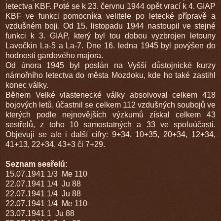
letectva KBF. Poté se k 23. červnu 1944 opět vrací k 4. GIAP
KBF ve funkci pomocníka velitele po letecké přípravě a
vzdušném boji. Od 15. listopadu 1944 nastoupil ve stejné
funkci k 3. GIAP, který byl tou dobou vyzbrojen letouny
Lavočkin La-5 a La-7. Dne 16. ledna 1945 byl povýšen do
hodnosti gardového majora.
Od února 1945 byl poslán na Vyšší důstojnické kurzy
námořního letectva do města Mozdoku, kde ho také zastihl
konec války.
Během Velké vlastenecké války absolvoval celkem 418
bojových letů, účastnil se celkem 112 vzdušných soubojů ve
kterých podle nejnovějších výzkumů získal celkem 43
sestřelů, z toho 10 samostatných a 33 ve spoluúčasti.
Objevují se ale i další cifry: 9+34, 10+35, 20+34, 12+34,
41+13, 22+34, 43+3 či 7+29.
Seznam sesřelů:
15.07.1941
1/3 Me 110
22.07.1941
1/4 Ju 88
22.07.1941
1/4 Ju 88
22.07.1941
1/4 Me 110
23.07.1941
1 Ju 88