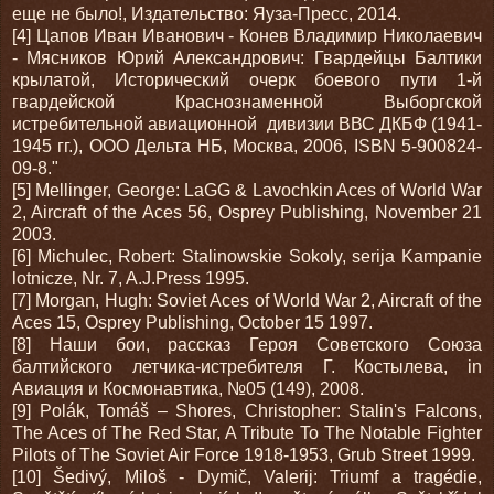
еще не было!, Издательство: Яуза-Пресс, 2014.
[4] Цапов Иван Иванович - Конев Владимир Николаевич
- Мясников Юрий Александрович: Гвардейцы Балтики
крылатой, Исторический очерк боевого пути 1-й
гвардейской Краснознаменной Выборгской
истребительной авиационной дивизии ВВС ДКБФ (1941-
1945 гг.), OOO Дельта НБ, Москва, 2006, ISBN 5-900824-
09-8."
[5] Mellinger, George: LaGG & Lavochkin Aces of World War
2, Aircraft of the Aces 56, Osprey Publishing, November 21
2003.
[6] Michulec, Robert: Stalinowskie Sokoly, serija Kampanie
lotnicze, Nr. 7, A.J.Press 1995.
[7] Morgan, Hugh: Soviet Aces of World War 2, Aircraft of the
Aces 15, Osprey Publishing, October 15 1997.
[8] Наши бои, рассказ Героя Советского Союза
балтийского летчика-истребителя Г. Костылева, in
Авиация и Космонавтика, №05 (149), 2008.
[9] Polák, Tomáš – Shores, Christopher: Stalin's Falcons,
The Aces of The Red Star, A Tribute To The Notable Fighter
Pilots of The Soviet Air Force 1918-1953, Grub Street 1999.
[10] Šedivý, Miloš - Dymič, Valerij: Triumf a tragédie,