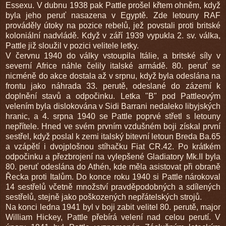
Essexu. V dubnu 1938 pak Pattle prošel křtem ohněm, když
byla jeho peruť nasazena v Egyptě. Zde letouny RAF
prováděly útoky na pozice rebelů, jež povstali proti britské
koloniální nadvládě. Když v září 1939 vypukla 2. sv. válka,
Pattle již sloužil v pozici velitele letky.
V červnu 1940 do války vstoupila Itálie, a britské síly v
severní Africe náhle čelily italské armádě. 80. peruť se
nicméně do akce dostala až v srpnu, když byla odeslána na
frontu jako náhrada 33. perutě, odeslané do zázemí k
doplnění stavů a odpočinku. Letka "B" pod Pattleovým
velením byla dislokována v Sidi Barrani nedaleko libyjských
hranic, a 4. srpna 1940 se Pattle poprvé střetl s letouny
nepřítele. Hned ve svém prvním vzdušném boji získal první
sestřel, když poslal k zemi italský bitevní letoun Breda Ba.65
a vzápětí i dvojplošnou stíhačku Fiat CR.42. Po krátkém
odpočinku a přezbrojení na vylepšené Gladiatory Mk.II byla
80. peruť odeslána do Athén, kde měla asistovat při obraně
Řecka proti Italům. Do konce roku 1940 si Pattle nárokoval
14 sestřelů včetně množství pravděpodobných a sdílených
sestřelů, stejně jako poškozených nepřátelských strojů.
Na konci ledna 1941 byl v boji zabit velitel 80. perutě, major
William Hickey, Pattle přebírá velení nad celou perutí. V