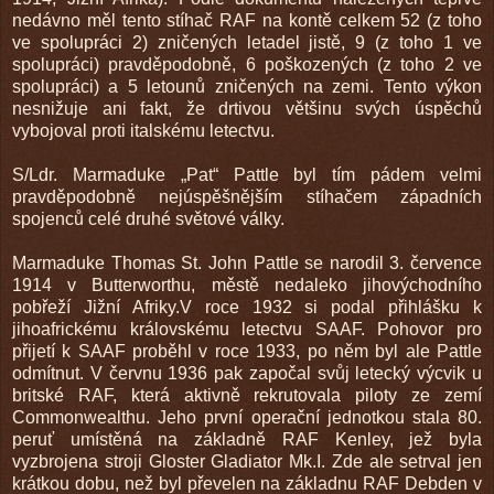
nedávno měl tento stíhač RAF na kontě celkem 52 (z toho
ve spolupráci 2) zničených letadel jistě, 9 (z toho 1 ve
spolupráci) pravděpodobně, 6 poškozených (z toho 2 ve
spolupráci) a 5 letounů zničených na zemi. Tento výkon
nesnižuje ani fakt, že drtivou většinu svých úspěchů
vybojoval proti italskému letectvu.
S/Ldr. Marmaduke „Pat“ Pattle byl tím pádem velmi
pravděpodobně nejúspěšnějším stíhačem západních
spojenců celé druhé světové války.
Marmaduke Thomas St. John Pattle se narodil 3. července
1914 v Butterworthu, městě nedaleko jihovýchodního
pobřeží Jižní Afriky.V roce 1932 si podal přihlášku k
jihoafrickému královskému letectvu SAAF. Pohovor pro
přijetí k SAAF proběhl v roce 1933, po něm byl ale Pattle
odmítnut. V červnu 1936 pak započal svůj letecký výcvik u
britské RAF, která aktivně rekrutovala piloty ze zemí
Commonwealthu. Jeho první operační jednotkou stala 80.
peruť umístěná na základně RAF Kenley, jež byla
vyzbrojena stroji Gloster Gladiator Mk.I. Zde ale setrval jen
krátkou dobu, než byl převelen na základnu RAF Debden v