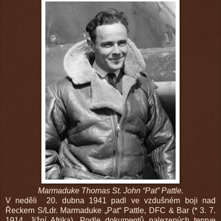
Marmaduke Thomas St. John “Pat” Pattle.
V neděli 20. dubna 1941 padl ve vzdušném boji nad
Řeckem S/Ldr. Marmaduke „Pat“ Pattle, DFC & Bar (* 3. 7.
1914, Jižní Afrika). Podle dokumentů nalezených teprve