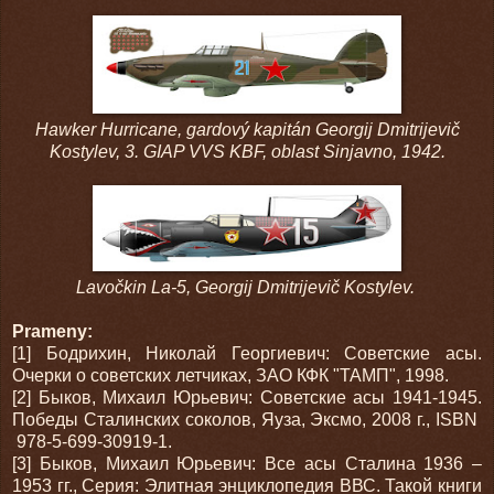
Hawker Hurricane, gardový kapitán Georgij Dmitrijevič
Kostylev, 3. GIAP VVS KBF, oblast Sinjavno, 1942.
Lavočkin La-5, Georgij Dmitrijevič Kostylev.
Prameny:
[1] Бодрихин, Николай Георгиевич: Советские асы.
Очерки о советских летчиках, ЗАО КФК "ТАМП", 1998.
[2] Быков, Михаил Юрьевич: Советские асы 1941-1945.
Победы Сталинских соколов, Яуза, Эксмо, 2008 г., ISBN
978-5-699-30919-1.
[3] Быков, Михаил Юрьевич: Все асы Сталина 1936 –
1953 гг., Серия: Элитная энциклопедия ВВС. Такой книги