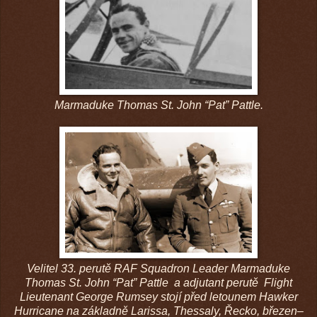
Marmaduke Thomas St. John “Pat” Pattle.
Velitel 33. perutě RAF Squadron Leader Marmaduke
Thomas St. John “Pat” Pattle a adjutant perutě Flight
Lieutenant George Rumsey stojí před letounem Hawker
Hurricane na základně Larissa, Thessaly, Řecko, březen–