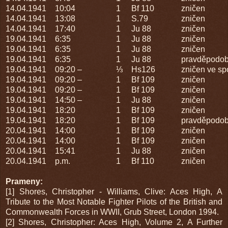
14.04.1941
10:04
1
Bf 110
zničen
14.04.1941
13:08
1
S.79
zničen
14.04.1941
17:40
1
Ju 88
zničen
19.04.1941
6:35
1
Ju 88
zničen
19.04.1941
6:35
1
Ju 88
zničen
19.04.1941
6:35
1
Ju 88
pravděpodob
19.04.1941
09:20 –
⅓
Hs126
zničen ve spo
19.04.1941
09:20 –
1
Bf 109
zničen
19.04.1941
09:20 –
1
Bf 109
zničen
19.04.1941
14:50 –
1
Ju 88
zničen
19.04.1941
18:20
1
Bf 109
zničen
19.04.1941
18:20
1
Bf 109
pravděpodob
20.04.1941
14:00
1
Bf 109
zničen
20.04.1941
14:00
1
Bf 109
zničen
20.04.1941
15:41
1
Ju 88
zničen
20.04.1941
p.m.
1
Bf 110
zničen
Prameny:
[1] Shores, Christopher - Williams, Clive: Aces High, A
Tribute to the Most Notable Fighter Pilots of the British and
Commonwealth Forces in WWII, Grub Street, London 1994.
[2] Shores, Christopher: Aces High, Volume 2, A Further