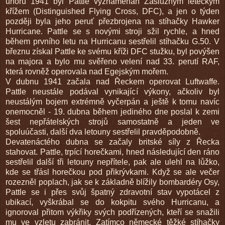
únoru 1941 byl Pattle vyznamenán Záslužným leteckým
křížem (Distinguished Flying Cross, DFC), a jen o týden
později byla jeho peruť přezbrojena na stíhačky Hawker
Hurricane. Pattle se s novými stroji sžil rychle, a hned
během prvního letu na Hurricanu sestřelil stíhačku G.50. V
březnu získal Pattle ke svému kříži DFC stužku, byl povýšen
na majora a bylo mu svěřeno velení nad 33. perutí RAF,
která rovněž operovala nad Egejským mořem.
V dubnu 1941 začala nad Řeckem operovat Luftwaffe.
Pattle neustále podával vynikající výkony, ačkoliv byl
neustálým bojem extrémně vyčerpán a ještě k tomu navíc
onemocněl - 19. dubna během jediného dne poslal k zemi
šest nepřátelských strojů samostatně a jeden ve
spoluúčasti, další dva letouny sestřelil pravděpodobně.
Devatenáctého dubna se začaly britské síly z Řecka
stahovat. Pattle, trpící horečkami, hned následující den ráno
sestřelil další tři letouny nepřítele, pak ale ulehl na lůžko,
kde se třásl horečkou pod přikrývkami. Když se ale večer
rozezněl poplach, jak se k základně blížily bombardéry Osy,
Pattle se i přes svůj špatný zdravotní stav vypotácel z
ubikací, vyškrábal se do kokpitu svého Hurricanu, a
ignoroval přitom výkřiky svých podřízených, kteří se snažili
mu ve vzletu zabránit. Zatímco německé těžké stíhačky