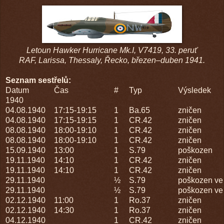
Letoun Hawker Hurricane Mk.I, V7419, 33. peruť
RAF,
Larissa, Thessaly, Řecko, březen–duben 1941.
Seznam sestřelů:
Datum
Čas
#
Typ
Výsledek
1940
04.08.1940
17:15-19:15
1
Ba.65
zničen
04.08.1940
17:15-19:15
1
CR.42
zničen
08.08.1940
18:00-19:10
1
CR.42
zničen
08.08.1940
18:00-19:10
1
CR.42
zničen
15.09.1940
13:00
1
S.79
poškozen
19.11.1940
14:10
1
CR.42
zničen
19.11.1940
14:10
1
CR.42
zničen
29.11.1940
½
S.79
poškozen ve 
29.11.1940
½
S.79
poškozen ve 
02.12.1940
11:00
1
Ro.37
zničen
02.12.1940
14:30
1
Ro.37
zničen
04.12.1940
1
CR.42
zničen