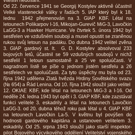
vítěství nedosáhl.
Od 22. července 1941 se Georgij Kostylev aktivně účastnil
Velké vlastenecké války v řadách 5. IAP který byl k 18.
lednu 1942 přejmenován na 3. GIAP KBF. Létal na
letounech Polikarpov I-16, Mikojan-Gurevič MiG-3, Lavočkin
LaGG-3 a Hawker Hurricane. Ve čtvrtek 5. února 1942 byl
sestřelen ve vzdušném souboji a musel opustit se zraněnou
rukou svůj letoun na padáku. Do dubna 1942 velitel zvěna
3. GIAP gardový st. lt. G. D. Kostylev absolvoval 233
bojových letů, účastnil se 59 vzdušných soubojů v nichž
sestřelil 1 letoun samostatně a 25 ve spoluúčasti. V
nagradnom listě se píše o jednom jistém sestřelu a 26
sestřelech ve spoluúčasti. Za tyto úspěchy mu byla od 23.
října 1942 udělena Zlatá hvězda Hrdiny Sovětského svazu
(№ 654) a Řád Lenina. Od 10. října 1942 sloužil jako velitel
12. OKIAE KBF, kde létal na letounech MiG-3 a I-16. Od
neděle 24. ledna 1943 byl opět i 3. GIAP KBF, kde zazstával
funkci velitele 3. eskadrily a létal na letounech Lavočkin
LaGG-3. od 20. dubna téhož roku pak létal u 4. GIAP KBF
na letounech Lavočkin La-5. V květnu byl povýšen do
hodnosti gardového kapitána a ustanoven velitelem 3.
eskadrily. Od 25. srpna 1943 sloužil jako starší inspektor-
pilot Bojového výcvikového oddělení Velitelství vojenského