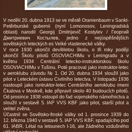
V neděli 20. dubna 1913 se ve městě Oranienbaum v Sankt-
Petěrburské gubernii (nyní Lomonosov, Leningradská
oblast) narodil Georgij Dmitrijevič Kostylev / Георгий
Дмитриевич Костылев, jedno z nejúspěšnějších
sovětských leteckých es Velké vlastenecké války.
V roce 1930 ukončil devítiletou školu, o tři roky poději
ukončil Školu pilotů OSOVIACHIMu v Leningradu a v
květnu 1934 Centrální letecko-instruktorskou školu
OSOVIACHIMu v Tušinu. Poté pracoval jako instruktor-letec
v aeroklubu závodu № 1. Od 20. dubna 1934 sloužil jako
pilot v Leteckém ústavu Civilního letectva. V listopadu 1936
nastoupil jako isntruktor-letec Centrálního aeroklubu imeni
Čkalova v Moskvě, kde připravil okolo 40 budoucích pilotů.
Od prosince 1938 vstoupil do řad vojenského námořnictva a
sloužil v sestavě 5. IAP VVS KBF jako pilot, starší pilot a
velitel zvěna.
Účastnil se Sovětsko-finské války od 1. prosince 1939 do
12. března 1940 v sestavě 5. IAP VVS KBF, spadajícího pod
61. IABR. Létal na letounech I-16, ale žádného vzdušného