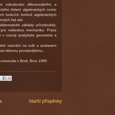
 vybudování diferenciálního a
ckého řešení algebraických rovnic
ých funkcích kořenů algebraických
inných řad atd.
Matematické základy přírodovědy
,
ou pro nebeskou mechaniku. Práce
i v rozvoji analytické geometrie a
letí nazírání na svět a postavení
chal někomu povolanějšímu...
univerzita v Brně, Brno 1999.
a
Starší příspěvky