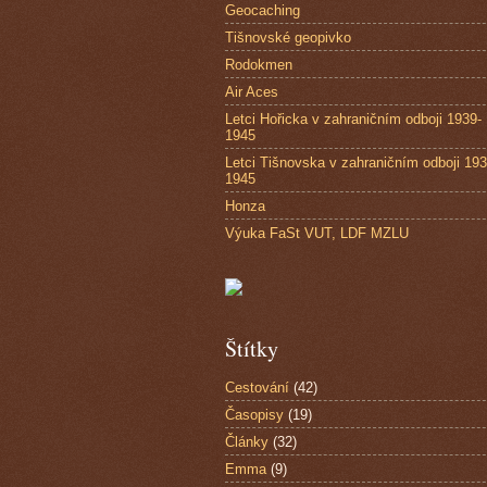
Geocaching
Tišnovské geopivko
Rodokmen
Air Aces
Letci Hořicka v zahraničním odboji 1939-
1945
Letci Tišnovska v zahraničním odboji 193
1945
Honza
Výuka FaSt VUT, LDF MZLU
Štítky
Cestování
(42)
Časopisy
(19)
Články
(32)
Emma
(9)