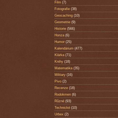
Film
(7)
Fotografie
(38)
Geocaching
(10)
Geometrie
(9)
Historie
(566)
Honza
(6)
Humor
(25)
Kalendárium
(477)
Klárka
(71)
Knihy
(18)
Matematika
(35)
Military
(16)
Pivo
(2)
Recenze
(18)
Rodokmen
(6)
Různé
(93)
Technické
(10)
Urbex
(2)