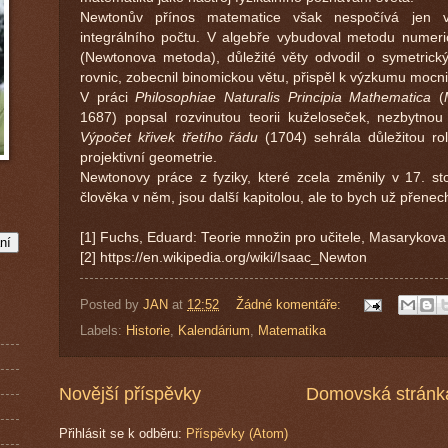
Newtonův přínos matematice však nespočívá jen ve
integrálního počtu. V algebře vybudoval metodu numeri
(Newtonova metoda), důležité věty odvodil o symetrick
rovnic, zobecnil binomickou větu, přispěl k výzkumu mocn
V práci
Philosophiae Naturalis Principia Mathematica
(
1687) popsal rozvinutou teorii kuželoseček, nezbytn
Výpočet křivek třetího řádu
(1704) sehrála důležitou rol
projektivní geometrie.
Newtonovy práce z fyziky, které zcela změnily v 17. sto
člověka v něm, jsou další kapitolou, ale to bych už přene
[1] Fuchs, Eduard: Teorie množin pro učitele, Masarykova 
[2] https://en.wikipedia.org/wiki/Isaac_Newton
Posted by
JAN
at
12:52
Žádné komentáře:
Labels:
Historie
,
Kalendárium
,
Matematika
Novější příspěvky
Domovská stránk
Přihlásit se k odběru:
Příspěvky (Atom)