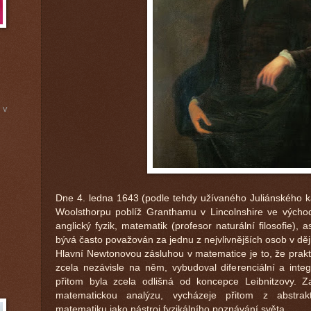
 v
Dne 4. ledna 1643 (podle tehdy užívaného Juliánského k
Woolsthorpu poblíž Granthamu v Lincolnshire ve východ
anglický fyzik, matematik (profesor naturální filosofie), 
bývá často považován za jednu z nejvlivnějších osob v ději
Hlavní Newtonovou zásluhou v matematice je to, že prakt
zcela nezávisle na něm, vybudoval diferenciální a int
přitom byla zcela odlišná od koncepce Leibnitzovy. Za
matematickou analýzu, vycházeje přitom z abstrak
matematiku jako nástroj fyzikálního poznávání světa.