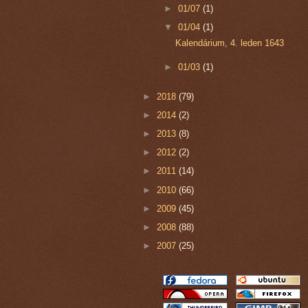
►
01/07
(1)
▼
01/04
(1)
Kalendárium, 4. leden 1643
►
01/03
(1)
►
2018
(79)
►
2014
(2)
►
2013
(8)
►
2012
(2)
►
2011
(14)
►
2010
(66)
►
2009
(45)
►
2008
(88)
►
2007
(25)