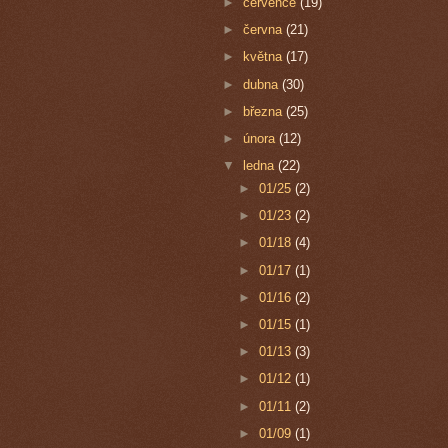
►
července
(19)
►
června
(21)
►
května
(17)
►
dubna
(30)
►
března
(25)
►
února
(12)
▼
ledna
(22)
►
01/25
(2)
►
01/23
(2)
►
01/18
(4)
►
01/17
(1)
►
01/16
(2)
►
01/15
(1)
►
01/13
(3)
►
01/12
(1)
►
01/11
(2)
►
01/09
(1)