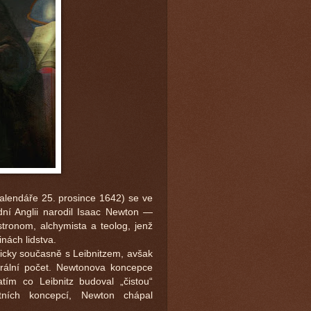
alendáře 25. prosince 1642) se ve
ní Anglii narodil Isaac Newton ―
astronom, alchymista a teolog, jenž
nách lidstva.
icky současně s Leibnitzem, avšak
egrální počet. Newtonova koncepce
tím co Leibnitz budoval „čistou“
tních koncepcí, Newton chápal