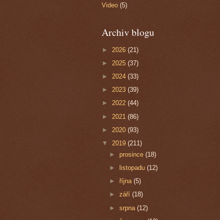
Video
(5)
Archiv blogu
►
2026
(21)
►
2025
(37)
►
2024
(33)
►
2023
(39)
►
2022
(44)
►
2021
(86)
►
2020
(93)
▼
2019
(211)
►
prosince
(18)
►
listopadu
(12)
►
října
(5)
►
září
(18)
►
srpna
(12)