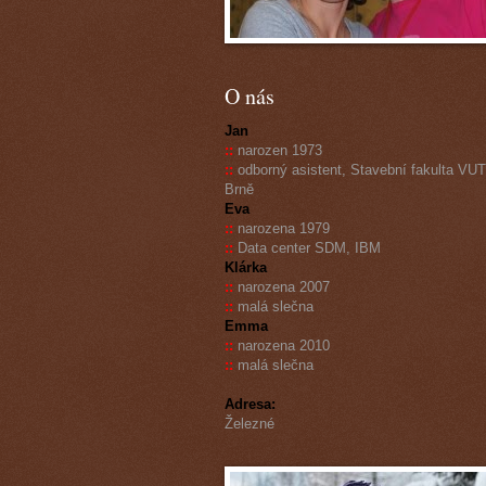
O nás
Jan
::
narozen 1973
::
odborný asistent, Stavební fakulta VUT
Brně
Eva
::
narozena 1979
::
Data center SDM, IBM
Klárka
::
narozena 2007
::
malá slečna
Emma
::
narozena 2010
::
malá slečna
Adresa:
Železné