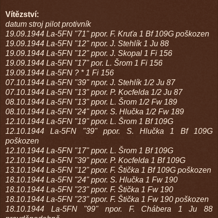
Vítězství:
datum stroj pilot protivník
19.09.1944 La-5FN "71" ppor. F. Kruťa 1 Bf 109G poškozen
19.09.1944 La-5FN "12" npor. J. Stehlík 1 Ju 88
19.09.1944 La-5FN "12" ppor. J. Skopal 1 Fi 156
19.09.1944 La-5FN "17" por. L. Šrom 1 Fi 156
19.09.1944 La-5FN ? * 1 Fi 156
07.10.1944 La-5FN "39" npor. J. Stehlík 1/2 Ju 87
07.10.1944 La-5FN "13" ppor. P. Kocfelda 1/2 Ju 87
08.10.1944 La-5FN "13" ppor. L. Šrom 1/2 Fw 189
08.10.1944 La-5FN "24" ppor. S. Hlučka 1/2 Fw 189
12.10.1944 La-5FN "19" ppor. L. Šrom 1 Bf 109G
12.10.1944 La-5FN "39" ppor. S. Hlučka 1 Bf 109G
poškozen
12.10.1944 La-5FN "17" ppor. L. Šrom 1 Bf 109G
12.10.1944 La-5FN "39" ppor. P. Kocfelda 1 Bf 109G
13.10.1944 La-5FN "12" ppor. F. Štička 1 Bf 109G poškozen
18.10.1944 La-5FN "24" ppor. S. Hlučka 1 Fw 190
18.10.1944 La-5FN "23" ppor. F. Štička 1 Fw 190
18.10.1944 La-5FN "23" ppor. F. Štička 1 Fw 190 poškozen
18.10.1944 La-5FN "99" npor. F. Chábera 1 Ju 88