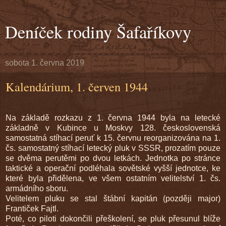
Deníček rodiny Šafaříkovy
sobota 1. června 2019
Kalendárium, 1. červen 1944
Na základě rozkazu z 1. června 1944 byla na letecké
základně v Kubince u Moskvy 128. československá
samostatná stíhací peruť k 15. červnu reorganizována na 1.
čs. samostatný stíhací letecký pluk v SSSR, prozatím pouze
se dvěma perutěmi po dvou letkách. Jednotka po stránce
taktické a operační podléhala sovětské vyšší jednotce, ke
které byla přidělena, ve všem ostatním velitelství 1. čs.
armádního sboru.
Velitelem pluku se stal štábní kapitán (později major)
Frantiček Fajtl.
Poté, co piloti dokončili přeškolení, se pluk přesunul blíže