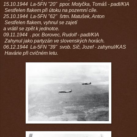
15.10.1944
La-5FN "20"
ppor. Motyčka, Tomáš - padl/KIA
Sestřelen flakem při útoku na pozemní cíle.
25.10.1944
La-5FN "62"
šrtm. Matušek, Anton
Sestřelen flakem, vyhnul se zajetí
a vrátil se zpět k jednotce.
09.11.1944
.
por. Borovec, Rudolf - padl/KIA
Zahynul jako partyzán ve slovenských horách.
06.12.1944
La-5FN "39"
svob. Síč, Jozef - zahynul/KAS
Havárie při cvičném letu.