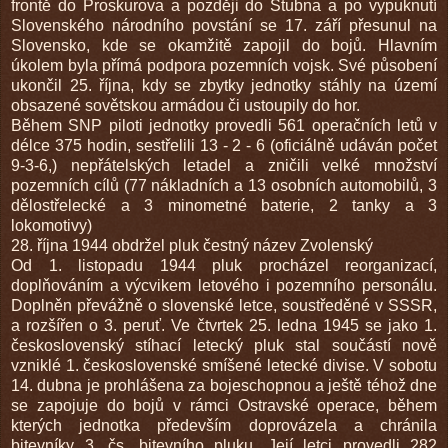
frontě do Proskurova a později do Stubna a po vypuknutí
Slovenského národního povstání se 17. září přesunul na
Slovensko, kde se okamžitě zapojil do bojů. Hlavním
úkolem byla přímá podpora pozemních vojsk. Své působení
ukončil 25. října, kdy se zbytky jednotky stáhly na území
obsazené sovětskou armádou či ustoupily do hor.
Během SNP piloti jednotky provedli 561 operačních letů v
délce 375 hodin, sestřelili 13 - 2 - 6 (oficiálně udáván počet
9-3-6,) nepřátelských letadel a zničili velké množství
pozemních cílů (77 nákladních a 13 osobních automobilů, 3
dělostřelecké a 3 minometné baterie, 2 tanky a 3
lokomotivy)
28. října 1944 obdržel pluk čestný název Zvolenský
Od 1. listopadu 1944 pluk procházel reorganizací,
doplňováním a výcvikem letového i pozemního personálu.
Doplněn převážně o slovenské letce, soustředěné v SSSR,
a rozšířen o 3. peruť. Ve čtvrtek 25. ledna 1945 se jako 1.
československý stíhací letecký pluk stal součástí nově
vzniklé 1. československé smíšené letecké divise. V sobotu
14. dubna je prohlášena za bojeschopnou a ještě téhož dne
se zapojuje do bojů v rámci Ostravské operace, během
kterých jednotka především doprovázela a chránila
bitevníky 3. čs. bitevního pluku. Její letci provedli 282