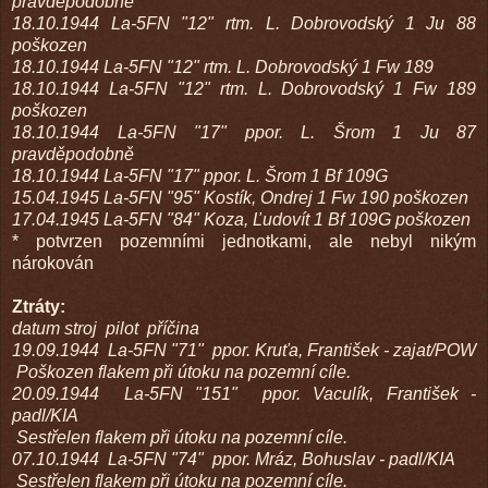
pravděpodobně
18.10.1944 La-5FN "12" rtm. L. Dobrovodský 1 Ju 88
poškozen
18.10.1944 La-5FN "12" rtm. L. Dobrovodský 1 Fw 189
18.10.1944 La-5FN "12" rtm. L. Dobrovodský 1 Fw 189
poškozen
18.10.1944 La-5FN "17" ppor. L. Šrom 1 Ju 87
pravděpodobně
18.10.1944 La-5FN "17" ppor. L. Šrom 1 Bf 109G
15.04.1945 La-5FN "95" Kostík, Ondrej 1 Fw 190 poškozen
17.04.1945 La-5FN "84" Koza, Ľudovít 1 Bf 109G poškozen
* potvrzen pozemními jednotkami, ale nebyl nikým
nárokován
Ztráty:
datum
stroj
pilot
příčina
19.09.1944
La-5FN "71"
ppor. Kruťa, František - zajat/POW
Poškozen flakem při útoku na pozemní cíle.
20.09.1944
La-5FN "151"
ppor. Vaculík, František -
padl/KIA
Sestřelen flakem při útoku na pozemní cíle.
07.10.1944
La-5FN "74"
ppor. Mráz, Bohuslav - padl/KIA
Sestřelen flakem při útoku na pozemní cíle.