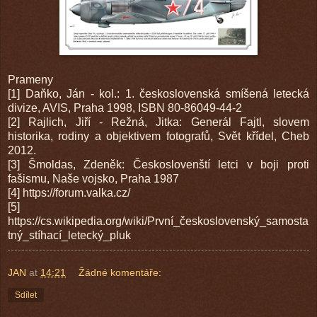
Prameny
[1] Daňko, Ján - kol.: 1. československá smíšená letecká
divize, AVIS, Praha 1998, ISBN 80-86049-44-2
[2] Rajlich, Jiří - Režná, Jitka: Generál Fajtl, slovem
historika, rodiny a objektivem fotografů, Svět křídel, Cheb
2012.
[3] Šmoldas, Zdeněk: Českoslovenští letci v boji proti
fašismu, Naše vojsko, Praha 1987
[4] https://forum.valka.cz/
[5]
https://cs.wikipedia.org/wiki/První_československý_samosta
tný_stíhací_letecký_pluk
JAN
at
14:21
Žádné komentáře:
Sdílet