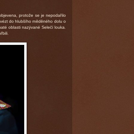
objevena, protože se je nepodařilo
odvézt do hlubšího měděného dolu o
inaté oblasti nazývané Selečí louka.
bili.