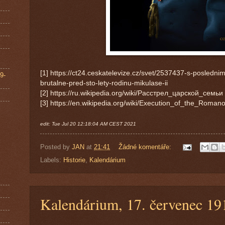
[1] https://ct24.ceskatelevize.cz/svet/2537437-s-posledni
9-
brutalne-pred-sto-lety-rodinu-mikulase-ii
[2] https://ru.wikipedia.org/wiki/Расстрел_царской_семьи
[3] https://en.wikipedia.org/wiki/Execution_of_the_Roman
edit: Tue Jul 20 12:18:04 AM CEST 2021
Posted by
JAN
at
21:41
Žádné komentáře:
Labels:
Historie
,
Kalendárium
Kalendárium, 17. červenec 19