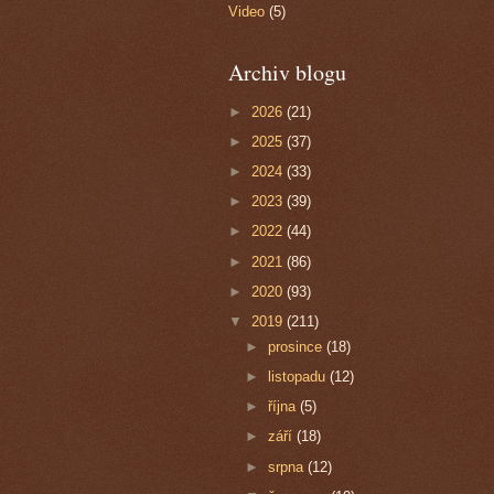
Video
(5)
Archiv blogu
►
2026
(21)
►
2025
(37)
►
2024
(33)
►
2023
(39)
►
2022
(44)
►
2021
(86)
►
2020
(93)
▼
2019
(211)
►
prosince
(18)
►
listopadu
(12)
►
října
(5)
►
září
(18)
►
srpna
(12)