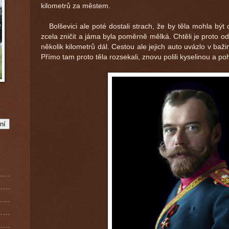
kilometrů za městem.
Bolševici ale poté dostali strach, že by těla mohla být 
zcela zničit a jáma byla poměrně mělká. Chtěli je proto 
několik kilometrů dál. Cestou ale jejich auto uvázlo v baž
Přímo tam proto těla rozsekali, znovu polili kyselinou a pohř