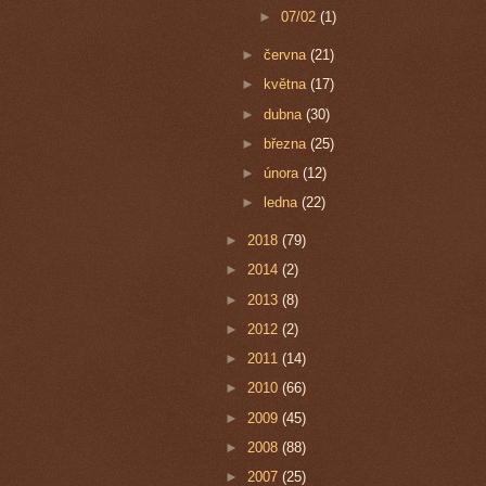
►
07/02
(1)
►
června
(21)
►
května
(17)
►
dubna
(30)
►
března
(25)
►
února
(12)
►
ledna
(22)
►
2018
(79)
►
2014
(2)
►
2013
(8)
►
2012
(2)
►
2011
(14)
►
2010
(66)
►
2009
(45)
►
2008
(88)
►
2007
(25)