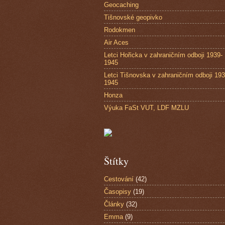
Geocaching
Tišnovské geopivko
Rodokmen
Air Aces
Letci Hořicka v zahraničním odboji 1939-
1945
Letci Tišnovska v zahraničním odboji 193
1945
Honza
Výuka FaSt VUT, LDF MZLU
Štítky
Cestování
(42)
Časopisy
(19)
Články
(32)
Emma
(9)