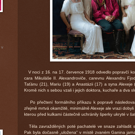
 v
V noci z 16. na 17. července 1918 odvedlo popravčí k
cara Mikuláše II. Alexandroviče, carevnu Alexandru Fj
Taťánu (21), Mariu (19) a Anastázii (17) a syna Alexeje
Kromě nich s sebou vzali i jejich doktora, kuchaře a dva sl
Po přečtení formálního příkazu k popravě následovala
zřejmě mrtvá okamžitě, minimálně Alexeje ale vrazi dobyli
kterou před kulkami částečně uchránily šperky ukryté v ša
Těla zavražděných poté pachatelé ve snaze zahladit st
Pak byla dočasně „uložena“ v místě zvaném Ganina jama