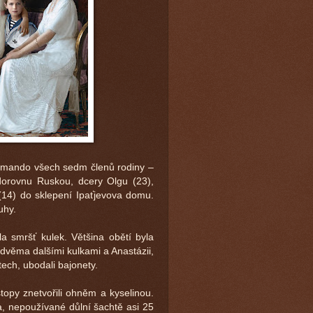
omando všech sedm členů rodiny –
odorovnu Ruskou, dcery Olgu (23),
 (14) do sklepení Ipaťjevova domu.
uhy.
 smršť kulek. Většina obětí byla
 dvěma dalšími kulkami a Anastázii,
tech, ubodali bajonety.
opy znetvořili ohněm a kyselinou.
, nepoužívané důlní šachtě asi 25