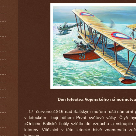
Den letectva Vojenského námořnictva
17. července1916 nad Baltským mořem ruští námořní pilot
v leteckém boji během První světové války. Čtyři hy
«Orlice» Baltské flotily vzlétlo do vzduchu a vstoupi
letouny. Vítězství v této letecké bitvě znamenalo za
letectva.