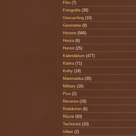
Film
(7)
Fotografie
(38)
Geocaching
(10)
Geometrie
(9)
Historie
(566)
Honza
(6)
Humor
(25)
Kalendárium
(477)
Klárka
(71)
Knihy
(18)
Matematika
(35)
Military
(16)
Pivo
(2)
Recenze
(18)
Rodokmen
(6)
Různé
(93)
Technické
(10)
Urbex
(2)