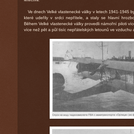
Ve dnech Velké vlastenecké války v letech 1941-1945 byl
které udeřily v srdci nepřítele, a staly se hlavní hroz
Během Velké vlastenecké války provedli námořní piloti více
více než pět a půl tisíc nepřátelských letounů ve vzduchu a