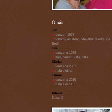
O nás
Jan
::
narozen 1973
::
odborný asistent, Stavební fakulta VUT
Brně
Eva
::
narozena 1979
::
Data center SDM, IBM
Klárka
::
narozena 2007
::
malá slečna
Emma
::
narozena 2010
::
malá slečna
Adresa:
Železné