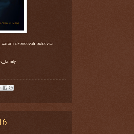
m-carem-skoncovali-bolsevici-
ov_family
16