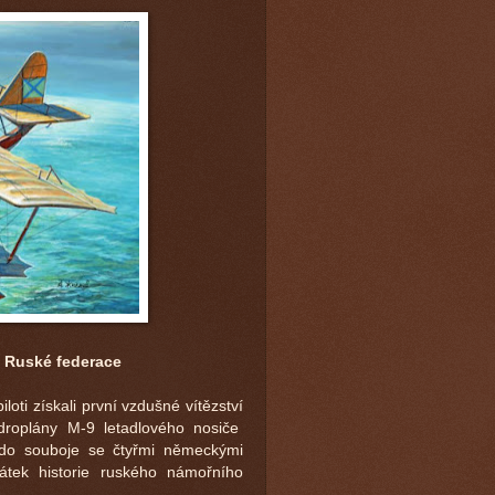
 Ruské federace
i získali první vzdušné vítězství
droplány M-9 letadlového nosiče
lo do souboje se čtyřmi německými
čátek historie ruského námořního