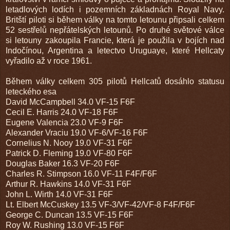
letadlových lodích i pozemních základnách Royal Navy.
Britští piloti si během války na tomto letounu připsali celkem
52 sestřelů nepřátelských letounů. Po druhé světové válce
si letouny zakoupila Francie, která je použila v bojích nad
Indočínou, Argentina a letectvo Uruguaye, které Hellcaty
vyřadilo až v roce 1961.
Během války celkem 305 pilotů Hellcatů dosáhlo statusu
leteckého esa
David McCampbell 34.0 VF-15 F6F
Cecil E. Harris 24.0 VF-18 F6F
Eugene Valencia 23.0 VF-9 F6F
Alexander Vraciu 19.0 VF-6/VF-16 F6F
Cornelius N. Nooy 19.0 VF-31 F6F
Patrick D. Fleming 19.0 VF-80 F6F
Douglas Baker 16.3 VF-20 F6F
Charles R. Stimpson 16.0 VF-11 F4F/F6F
Arthur R. Hawkins 14.0 VF-31 F6F
John L. Wirth 14.0 VF-31 F6F
Lt. Elbert McCuskey 13.5 VF-3/VF-42/VF-8 F4F/F6F
George C. Duncan 13.5 VF-15 F6F
Roy W. Rushing 13.0 VF-15 F6F