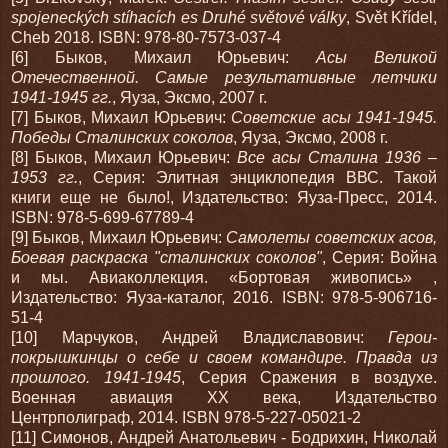
spojeneckých stíhacích es Druhé světové války
, Svět Křídel,
Cheb 2018. ISBN: 978-80-7573-037-4
[6] Быков, Михаил Юрьевич:
Асы Великой
Отечественной. Самые результативные летчики
1941-1945 гг.
, Яуза, Эксмо, 2007 г.
[7] Быков, Михаил Юрьевич:
Советские асы 1941-1945.
Победы Сталинских соколов
, Яуза, Эксмо, 2008 г.
[8] Быков, Михаил Юрьевич:
Все асы Сталина 1936 –
1953 гг.
, Серия: Элитная энциклопедия ВВС. Такой
книги еще не было!, Издательство: Яуза-Пресс, 2014.
ISBN: 978-5-699-67789-4
[9] Быков, Михаил Юрьевич:
Самолеты советских асов,
Боевая раскраска "сталинских соколов"
, Серия: Война
и мы. Авиаколлекция. «Бортовая живопись» ,
Издательство: Яуза-каталог, 2016. ISBN: 978-5-906716-
51-4
[10] Марчуков, Андрей Владиславович:
Герои-
покрышкинцы о себе и своем командире. Правда из
прошлого. 1941-1945
, Серия Сражения в воздухе.
Военная авиация XX века, Издательство
Центрполиграф, 2014. ISBN 978-5-227-05021-2
[11] Симонов, Андрей Анатольевич - Бодрихин, Николай