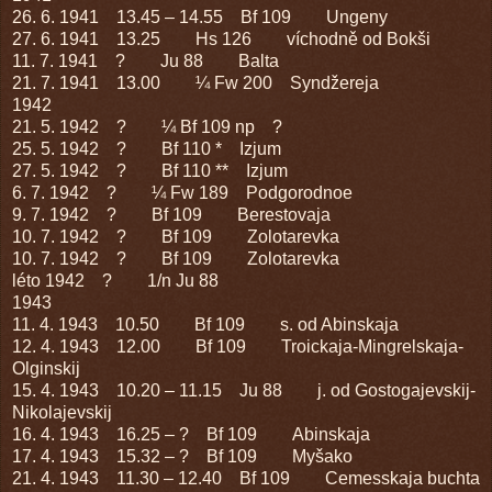
26. 6. 1941 13.45 – 14.55 Bf 109 Ungeny
27. 6. 1941 13.25 Hs 126 víchodně od Bokši
11. 7. 1941 ? Ju 88 Balta
21. 7. 1941 13.00 ¼ Fw 200 Syndžereja
1942
21. 5. 1942 ? ¼ Bf 109 np ?
25. 5. 1942 ? Bf 110 * Izjum
27. 5. 1942 ? Bf 110 ** Izjum
6. 7. 1942 ? ¼ Fw 189 Podgorodnoe
9. 7. 1942 ? Bf 109 Berestovaja
10. 7. 1942 ? Bf 109 Zolotarevka
10. 7. 1942 ? Bf 109 Zolotarevka
léto 1942 ? 1/n Ju 88
1943
11. 4. 1943 10.50 Bf 109 s. od Abinskaja
12. 4. 1943 12.00 Bf 109 Troickaja-Mingrelskaja-
Olginskij
15. 4. 1943 10.20 – 11.15 Ju 88 j. od Gostogajevskij-
Nikolajevskij
16. 4. 1943 16.25 – ? Bf 109 Abinskaja
17. 4. 1943 15.32 – ? Bf 109 Myšako
21. 4. 1943 11.30 – 12.40 Bf 109 Cemesskaja buchta