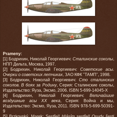
Prameny:
[1] Бодрихин, Николай Георгиевич:
Сталинские соколы
,
НПП Дельта, Москва, 1997.
[2] Бодрихин, Николай Георгиевич:
Советские асы.
Очерки о советских летчиках
, ЗАО КФК "ТАМП", 1998.
[3] Бодрихин, Николай Георгиевич:
Сто сталинских
соколов. В боях за Родину
, Серия: Сталинские соколы,
Издательство: Яуза, Эксмо, 2006. ISBN 5-699-14045-X
[4] Бодрихин, Николай Георгиевич:
Величайшие
воздушные асы XX века
, Серия: Война и мы,
Издательство: Эксмо, Яуза, 2011. ISBN 978-5-699-50391-
9
[5] Brzkovský, Marek:
Sestřel! Hlásím sestřel! Osudy šesti