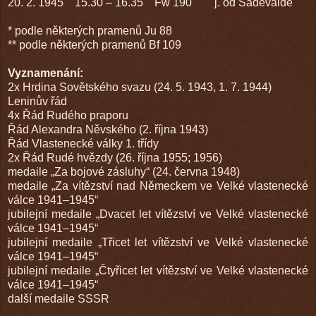
20. 2. 1945 15.30 – 16.35 Fw 190 j. od Šaděvalde
* podle některých pramenů Ju 88
** podle některých pramenů Bf 109
Vyznamenání:
2x Hrdina Sovětského svazu (24. 5. 1943, 1. 7. 1944)
Leninův řád
4x Řád Rudého praporu
Řád Alexandra Něvského (2. října 1943)
Řád Vlastenecké války 1. třídy
2x Řád Rudé hvězdy (26. října 1955; 1956)
medaile „Za bojové zásluhy“ (24. června 1948)
medaile „Za vítězství nad Německem ve Velké vlastenecké
válce 1941–1945“
jubilejní medaile „Dvacet let vítězství ve Velké vlastenecké
válce 1941–1945“
jubilejní medaile „Třicet let vítězství ve Velké vlastenecké
válce 1941–1945“
jubilejní medaile „Čtyřicet let vítězství ve Velké vlastenecké
válce 1941–1945“
další medaile SSSR