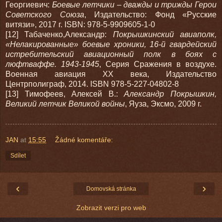
Георгиевич:
Боевые летчики – дважды и трижды Герои
Советского Союза
, Издательство: Фонд «Русские
витязи», 2017 г. ISBN: 978-5-9909605-1-0
[12] Табаченко,Александр:
Покрышкинский авиаполк,
«Нелакированные» боевые хроники, 16-й гвардейский
истребительский авиационный полк в боях с
люфтваффе. 1943-1945
, Серия Сражения в воздухе.
Военная авиация XX века, Издательство
Центрполиграф, 2014. ISBN 978-5-227-04802-8
[13] Тимофеев, Алексей В.:
Александр Покрышкин,
Великий летчик Великой войны
, Яуза, Эксмо, 2009 г.
JAN
at
15:55
Žádné komentáře:
Sdílet
‹
›
Domovská stránka
Zobrazit verzi pro web