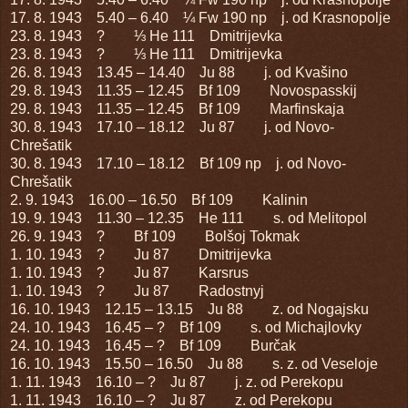
17. 8. 1943 5.40 – 6.40 ¼ Fw 190 np j. od Krasnopolje
23. 8. 1943 ? ⅓ He 111 Dmitrijevka
23. 8. 1943 ? ⅓ He 111 Dmitrijevka
26. 8. 1943 13.45 – 14.40 Ju 88 j. od Kvašino
29. 8. 1943 11.35 – 12.45 Bf 109 Novospasskij
29. 8. 1943 11.35 – 12.45 Bf 109 Marfinskaja
30. 8. 1943 17.10 – 18.12 Ju 87 j. od Novo-
Chrešatik
30. 8. 1943 17.10 – 18.12 Bf 109 np j. od Novo-
Chrešatik
2. 9. 1943 16.00 – 16.50 Bf 109 Kalinin
19. 9. 1943 11.30 – 12.35 He 111 s. od Melitopol
26. 9. 1943 ? Bf 109 Bolšoj Tokmak
1. 10. 1943 ? Ju 87 Dmitrijevka
1. 10. 1943 ? Ju 87 Karsrus
1. 10. 1943 ? Ju 87 Radostnyj
16. 10. 1943 12.15 – 13.15 Ju 88 z. od Nogajsku
24. 10. 1943 16.45 – ? Bf 109 s. od Michajlovky
24. 10. 1943 16.45 – ? Bf 109 Burčak
16. 10. 1943 15.50 – 16.50 Ju 88 s. z. od Veseloje
1. 11. 1943 16.10 – ? Ju 87 j. z. od Perekopu
1. 11. 1943 16.10 – ? Ju 87 z. od Perekopu