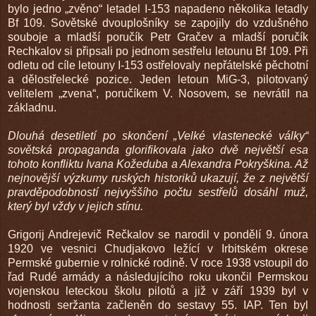
bylo jedno „zvěno“ letadel I-153 napadeno několika letadly
Bf 109. Sovětské dvouplošníky se zapojily do vzdušného
souboje a mladší poručík Petr Gračev a mladší poručík
Rechkalov si připsali po jednom sestřelu letounu Bf 109. Při
odletu od cíle letouny I-153 ostřelovaly nepřátelské pěchotní
a dělostřelecké pozice. Jeden letoun MiG-3, pilotovaný
velitelem „zvena“, poručíkem V. Nosovem, se nevrátil na
základnu.
Dlouhá desetiletí po skončení „Velké vlastenecké války“
sovětská propaganda glorifikovala jako dvě největší esa
tohoto konfliktu Ivana Kožeduba a Alexandra Pokryškina. Až
nejnovější výzkumy ruských historiků ukazují, že z největší
pravděpodobností nejvyššího počtu sestřelů dosáhl muž,
který byl vždy v jejich stínu.
Grigorij Andrejevič Rečkalov se narodil v pondělí 9. února
1920 ve vesnici Chudjakovo ležící v Irbitském okrese
Permské gubernie v rolnické rodině. V roce 1938 vstoupil do
řad Rudé armády a následujícího roku ukončil Permskou
vojenskou leteckou školu pilotů a již v září 1939 byl v
hodnosti seržanta začleněn do sestavy 55. IAP. Ten byl