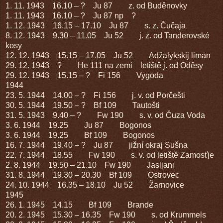
1. 11. 1943 16.10 – ? Ju 87 z. od Buděnovky
1. 11. 1943 16.10 – ? Ju 87 np ?
1. 12. 1943 16.15 – 17.10 Ju 87 s. z. Čučaja
8. 12. 1943 9.30 – 11.05 Ju 52 j. z. od Tanderovské
kosy
12. 12. 1943 15.15 – 17.05 Ju 52 Adžalykskij liman
29. 12. 1943 ? He 111 na zemi letiště j. od Oděsy
29. 12. 1943 15.15 – ? Fi 156 Vygoda
1944
23. 5. 1944 14.00 – ? Fi 156 j. v. od Porčešti
30. 5. 1944 19.50 – ? Bf 109 Tautošti
31. 5. 1943 9.40 – ? Fw 190 s. v. od Čuza Voda
3. 6. 1944 19.25 Ju 87 Bogonos
3. 6. 1944 19.25 Bf 109 Bogonos
16. 7. 1944 19.40 – ? Ju 87 jižní okraj Sušna
22. 7. 1944 18.55 Fw 190 s. v. od letiště Zamosťje
2. 8. 1944 19.50 – 21.10 Fw 190 Jasljani
31. 8. 1944 19.30 – 20.30 Bf 109 Ostrovec
24. 10. 1944 16.35 – 18.10 Ju 52 Žarnovice
1945
26. 1. 1945 14.15 Bf 109 Brande
20. 2. 1945 15.30 – 16.35 Fw 190 s. od Krummels