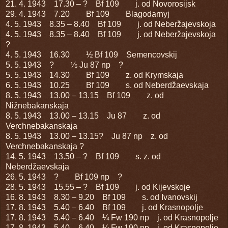
21. 4. 1943 17.30 – ? Bf 109 j. od Novorosijsk
29. 4. 1943 7.20 Bf 109 Blagodarnyj
4. 5. 1943 8.35 – 8.40 Bf 109 j. od Neberžajevskoja
4. 5. 1943 8.35 – 8.40 Bf 109 j. od Neberžajevskoja
?
4. 5. 1943 16.30 ½ Bf 109 Semencovskij
5. 5. 1943 ? ⅙ Ju 87 np ?
5. 5. 1943 14.30 Bf 109 z. od Krymskaja
6. 5. 1943 10.25 Bf 109 s. od Neberdžaevskaja
8. 5. 1943 13.00 – 13.15 Bf 109 z. od
Nižnebakanskaja
8. 5. 1943 13.00 – 13.15 Ju 87 z. od
Verchnebakanskaja
8. 5. 1943 13.00 – 13.15? Ju 87 np z. od
Verchnebakanskaja ?
14. 5. 1943 13.50 – ? Bf 109 s. z. od
Neberdžaevskaja
26. 5. 1943 ? Bf 109 np ?
28. 5. 1943 15.55 – ? Bf 109 j. od Kijevskoje
16. 8. 1943 8.30 – 9.20 Bf 109 s. od Ivanovskij
17. 8. 1943 5.40 – 6.40 Bf 109 j. od Krasnopolje
17. 8. 1943 5.40 – 6.40 ¼ Fw 190 np j. od Krasnopolje
17. 8. 1943 5.40 – 6.40 ¼ Fw 190 np j. od Krasnopolje