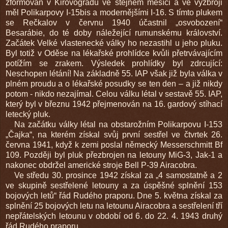
zformován v Kirovogradu ve stejném měsíci a ve výzbroji
měl Polikarpovy I-15bis a modernějšími I-16. S tímto plukem
se Rečkalov v červnu 1940 účastnil „osvobození“
Besarábie, do té doby náležející rumunskému království.
Začátek Velké vlastenecké války ho nezastihl u jeho pluku.
Byl totiž v Oděse na lékařské prohlídce kvůli přetrvávajícím
potížím se zrakem. Výsledek prohlídky byl zdrcující:
Neschopen létání! Na základně 55. IAP však již byla válka v
plném proudu a o lékařské posudky se ten den – a již nikdy
potom - nikdo nezajímal. Celou válku létal v sestavě 55. IAP,
který byl v březnu 1942 přejmenován na 16. gardový stíhací
letecký pluk.
Na začátku války létal na obstarožním Polikarpovu I-153
„Čajka“, na kterém získal svůj první sestřel ve čtvrtek 26.
června 1941, když k zemi poslal německý Messerschmitt Bf
109. Později byl pluk přezbrojen na letouny MiG-3, Jak-1 a
nakonec obdržel americké stroje Bell P-39 Airacobra.
Ve středu 30. prosince 1942 získal za „4 samostatně a 2
ve skupině sestřelené letouny a za úspěšné splnění 153
bojových letů“ řád Rudého praporu. Dne 5. května získal za
splnění 25 bojových letu na letounu Airacobra a sestřelení tří
nepřátelských letounu v období od 6. do 22. 4. 1943 druhý
řád Rudého praporu.