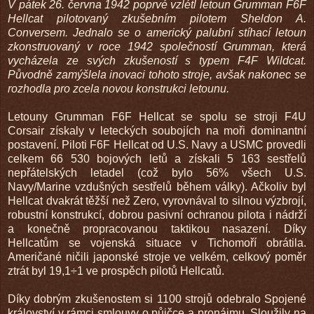
V pátek 26. června 1942 poprvé vzlétl letoun Grumman F6F
Hellcat pilotovaný zkušebním pilotem Sheldon A.
Conversem. Jednalo se o americký palubní stíhací letoun
zkonstruovaný v roce 1942 společností Grumman, která
vycházela ze svých zkušeností s typem F4F Wildcat.
Původně zamýšlela inovaci tohoto stroje, avšak nakonec se
rozhodla pro zcela novou konstrukci letounu.
Letouny Grumman F6F Hellcat se spolu se stroji F4U
Corsair získaly v leteckých soubojích na moři dominantní
postavení. Piloti F6F Hellcat od U.S. Navy a USMC provedli
celkem 66 530 bojových letů a získali 5 163 sestřelů
nepřátelských letadel (což bylo 56% všech U.S.
Navy/Marine vzdušných sestřelů během války). Ačkoliv byl
Hellcat dvakrát těžší než Zero, vyrovnával to silnou výzbrojí,
robustní konstrukcí, dobrou pasivní ochranou pilota i nádrží
a konečně propracovanou taktikou nasazení. Díky
Hellcatům se vojenská situace v Tichomoří obrátila.
Američané ničili japonské stroje ve velkém, celkový poměr
ztrát byl 19,1÷1 ve prospěch pilotů Hellcatů.
Díky dobrým zkušenostem si 1100 strojů odebralo Spojené
království v rámci smlouvy o půjčce a pronájmu. Sloužily na