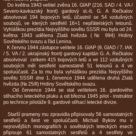
Do května 1943 velitel zvěna 16. GIAP (216. SAD / 4. VA /
Severo-kavkazský front) gardový st.-lt. G. A Rečkalov
absolvoval 194 bojových letů, účastnil se 54 vzdušných
soubojů, ve kterých sestřelil 16+1 nepřátelských letounů.
Vyhláškou prezídia Nejvyššího sovětu SSSR mu byla od 24.
května 1943 udělena Zlatá hvězda (№ 994) Hrdiny
Sovětského svazu a řád Lenina.
K červnu 1944 zástupce velitele 16. GIAP (9. GIAD / 7. IAK
/ 5. VA / 2. ukrajinský front) gardový kapitán G. A. Rečkalov
absolvoval celkem 415 bojových letů a ve 112 vzdušných
soubojích měl sestřelit samostatně 51 letounů a 4 ve
spoluúčasti. Za to mu byla vyhláškou prezídia Nejvyššího
sovětu SSSR dne 1. července 1944 udělena druhá Zlatá
hvězda (№ 25/II) Hrdiny Sovětského svazu.
Od července 1944 se stal velitelem 16. gardového
stíhacího leteckého pluku a od března 1945 pilot - instruktor
po technice pilotáže 9. gardové stíhací letecké divize.
Starší prameny mu zpravidla připisovaly 56 samostatných
sestřelů a šest ve spoluúčasti. Michail Bykov mu v
nejnovějších monografiích o sovětských leteckých esech
připisuje 61 samostatných sestřelů a 4 sestřely ve