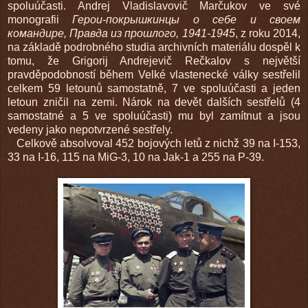
spoluúčasti. Andrej Vladislavovič Marčukov ve své
monografii
Герои-покрышкинцы о себе и своем
командире, Правда из прошлого, 1941-1945
, z roku 2014,
na základě podrobného studia archivních materiálu dospěl k
tomu, že Grigorij Andrejevič Rečkalov s největší
pravděpodobností během Velké vlastenecké války sestřelil
celkem 59 letounů samostatně, 7 ve spoluúčasti a jeden
letoun zničil na zemi. Nárok na devět dalších sestřelů (4
samostatné a 5 ve spoluúčasti) mu byl zamítnut a jsou
vedeny jako nepotvrzené sestřely.
Celkově absolvoval 452 bojových letů z nichž 39 na I-153,
33 na I-16, 115 na MiG-3, 10 na Jak-1 a 255 na P-39.