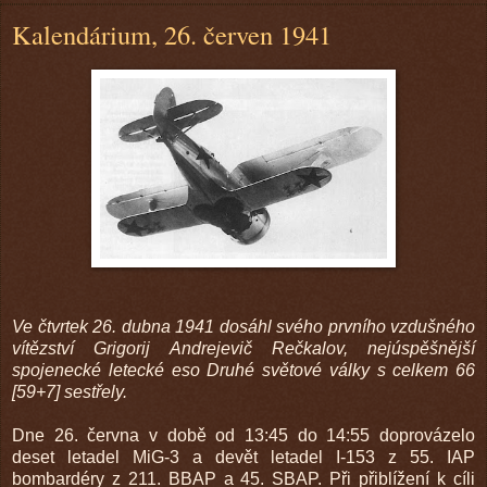
Kalendárium, 26. červen 1941
Ve čtvrtek 26. dubna 1941 dosáhl svého prvního vzdušného
vítězství Grigorij Andrejevič Rečkalov, nejúspěšnější
spojenecké letecké eso Druhé světové války s celkem 66
[59+7] sestřely.
Dne 26. června v době od 13:45 do 14:55 doprovázelo
deset letadel MiG-3 a devět letadel I-153 z 55. IAP
bombardéry z 211. BBAP a 45. SBAP. Při přiblížení k cíli