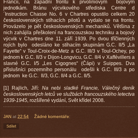
Francii, na západní frontu k prvoliniovým bojovým
jednotkám. Bránu výcvikového střediska Centre d
´Instruction Chasse No. 6 v Chartres opustilo celkem 20
československých stíhacích pilotů a vydalo se na frontu.
Provázelo je pět československých mechaniků. Většina z
nich zahájila přeškolení na francouzskou techniku a bojový
výcvik v Chartres dne 11. září 1939. Po dvou tříčlenných
rojích bylo odesláno ke stíhacím skupinám G.C. II/5 „La
Fayette“ v Toul-Croix-de-Metz a G.C. III/3 v Toul-Ochey, po
jednom k G.C. II/3 v Dijon-Longvicu, G.C. II/4 v Xaffévillers a
slavné G.C. I/5 „Les Cigognes“ (Čápi) v Suippes. Dva
příslušníci pozemního personálu odešli k G.C. III/3 a po
jednom ke G.C. II/3, G.C. II/4 a G.C. II/5.
[1] Rajlich, Jiří:
Na nebi sladké Francie, Válečný deník
československých letců ve službách francouzského letectva
1939-1945
, rozšířené vydání, Svět křídel 2008.
JAN
at
22:54
Žádné komentáře:
Sdílet