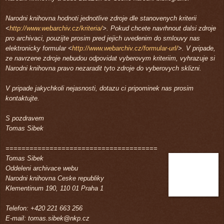
Narodni knihovna hodnoti jednotlive zdroje dle stanovenych kriterii
<
http://www.webarchiv.cz/kriteria/
>. Pokud chcete navrhnout dalsi zdroje
pro archivaci, pouzijte prosim pred jejich uvedenim do smlouvy nas
elektronicky formular
<
http://www.webarchiv.cz/formular-url/
>. V pripade,
ze navrzene zdroje nebudou odpovidat vyberovym kriteriim, vyhrazuje si
Narodni knihovna pravo nezaradit tyto zdroje do vyberovych sklizni.
V pripade jakychkoli nejasnosti, dotazu ci pripominek nas prosim
kontaktujte.
S pozdravem
Tomas Sibek
======================================
Tomas Sibek
Oddeleni archivace webu
Narodni knihovna Ceske republiky
Klementinum 190, 110 01 Praha 1
Telefon: +420 221 663 256
E-mail: tomas.sibek@nkp.cz