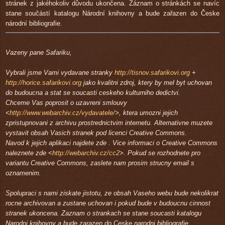
stránek z jakéhokoliv důvodu ukončena. Záznam o stránkách se navíc
stane součástí katalogu Národní knihovny a bude zařazen do Česke
národní bibliografie.
Vazeny pane Safariku,
Vybrali jsme Vami vydavane stranky
http://tisnov.safarikovi.org
+
http://horice.safarikovi.org
jako kvalitni zdroj, ktery by mel byt uchovan
do budoucna a stat se soucasti ceskeho kulturniho dedictvi.
Chceme Vas poprosit o uzavreni smlouvy
<
http://www.webarchiv.cz/vydavatele/
>
, ktera umozni jejich
zpristupnovani z archivu prostrednictvim internetu. Alternativne muzete
vystavit obsah Vasich stranek pod licenci Creative Commons.
Navod k jejich aplikaci najdete zde
. Vice informaci o Creative Commons
naleznete zde
<
http://webarchiv.cz/cc2
>. Pokud se rozhodnete pro
variantu Creative Commons, zaslete nam prosim strucny email s
oznamenim.
Spolupraci s nami ziskate jistotu, ze obsah Vaseho webu bude nekolikrat
rocne archivovan a zustane uchovan i pokud bude v budoucnu cinnost
stranek ukoncena. Zaznam o strankach se stane soucasti katalogu
Narodni knihovny a bude zarazen do Ceske narodni bibliografie.