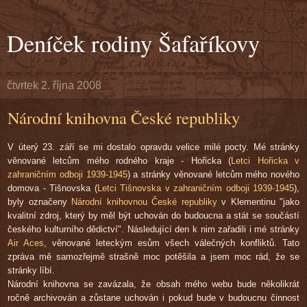
Deníček rodiny Šafaříkovy
čtvrtek 2. října 2008
Národní knihovna České republiky
V úterý 23. září se mi dostalo opravdu velice milé pocty. Mé stránky
věnované letcům mého rodného kraje - Hořicka (
Letci Hořicka v
zahraničním odboji 1939-1945
) a stránky věnované letcům mého nového
domova - Tišnovska (
Letci Tišnovska v zahraničním odboji 1939-1945
),
byly označeny
Národní knihovnou České republiky
v Klementinu "jako
kvalitní zdroj, který by měl být uchován do budoucna a stát se součástí
českého kulturního dědictví". Následující den k nim zařadili i mé stránky
Air Aces
, věnované leteckým esům všech válečných konfliktů. Tato
zpráva mě samozřejmě strašně moc potěšila a jsem moc rád, že se
stránky líbí.
Národní knihovna se zavázala, že obsah mého webu bude několikrát
ročně archivován a zůstane uchován i pokud bude v budoucnu činnost