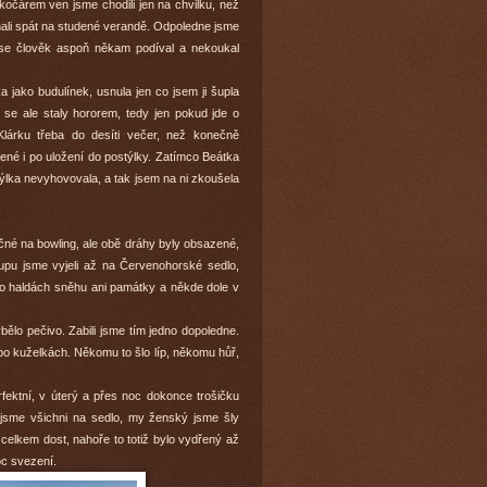
kočárem ven jsme chodili jen na chvilku, než
hali spát na studené verandě. Odpoledne jsme
y se člověk aspoň někam podíval a nekoukal
a jako budulínek, usnula jen co jsem ji šupla
y se ale staly hororem, tedy jen pokud jde o
Klárku třeba do desíti večer, než konečně
řené i po uložení do postýlky. Zatímco Beátka
týlka nevyhovovala, a tak jsem na ni zkoušela
čné na bowling, ale obě dráhy byly obsazené,
lupu jsme vyjeli až na Červenohorské sedlo,
 po haldách sněhu ani památky a někde dole v
ělo pečivo. Zabili jsme tím jedno dopoledne.
po kuželkách. Někomu to šlo líp, někomu hůř,
rfektní, v úterý a přes noc dokonce trošičku
li jsme všichni na sedlo, my ženský jsme šly
y celkem dost, nahoře to totiž bylo vydřený až
moc svezení.