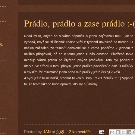
Prádlo, prádlo a zase prádlo :-
Nedá mi to, abych se s váma nepodělil o jednu zajímavou fotku, jak to
vypadá, když se "tříčlenná" rodina vrátí z týdenní dovolené na horách. O
9-
našich zážitcích ze "zimní" dovolené se s váma podělíme v jednom z
dalších příspěvků, až se k tomu jeden z nás dostane. Přiložená fotka
ukazuje várku prádla po čtyřech plných pračkách. Toto byl pohled z
úterka. Ve středu k tomu přibyla i jedna pračka povlečení a další s ručníky
a myslím, že minimálně jedna nebo dvě pračky ještě čekají v koši.
A nyní ještě to nejhorší, prohnat tu velkou kupu "skrz žehličku" :-) Vypadá
to, že tento víkend bude opravdu dlouhý a úmorný...
Posted by
JAN
at
9:48
2 komentáře: