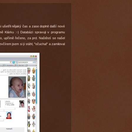
ušetřil nějaký čas a zase doplnil další nové
ě Klárku :-) Databázi spravuji v programu
o, upřímě řečeno, za prd. Naštěstí se našel
evčírem jsem si ji stáhl, "očuchal" a zamiloval