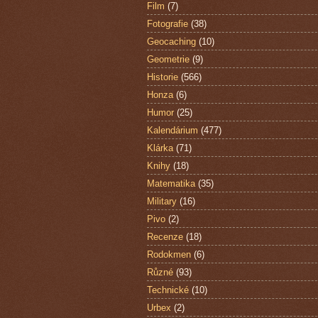
Film
(7)
Fotografie
(38)
Geocaching
(10)
Geometrie
(9)
Historie
(566)
Honza
(6)
Humor
(25)
Kalendárium
(477)
Klárka
(71)
Knihy
(18)
Matematika
(35)
Military
(16)
Pivo
(2)
Recenze
(18)
Rodokmen
(6)
Různé
(93)
Technické
(10)
Urbex
(2)