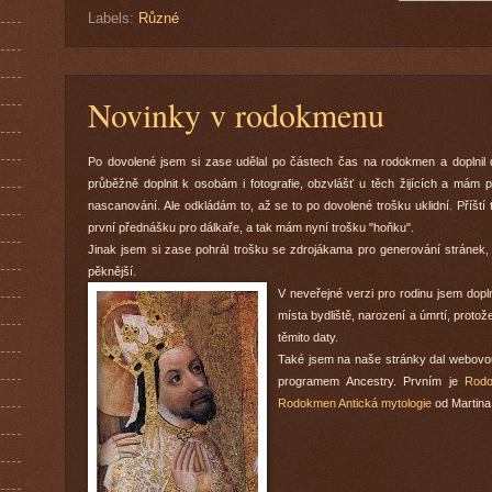
Labels:
Různé
Novinky v rodokmenu
Po dovolené jsem si zase udělal po částech čas na rodokmen a doplnil
průběžně doplnit k osobám i fotografie, obzvlášť u těch žijících a mám p
nascanování. Ale odkládám to, až se to po dovolené trošku uklidní. Příš
první přednášku pro dálkaře, a tak mám nyní trošku "hoňku".
Jinak jsem si zase pohrál trošku se zdrojákama pro generování stránek,
pěknější.
V neveřejné verzi pro rodinu jsem dopln
místa bydliště, narození a úmrtí, proto
těmito daty.
Také jsem na naše stránky dal webov
programem Ancestry. Prvním je
Rodo
Rodokmen Antická mytologie
od
Martina