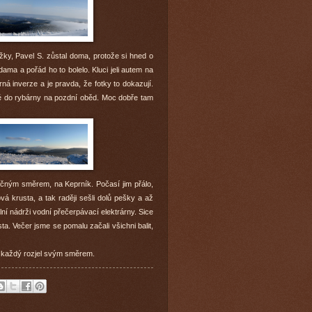
žky, Pavel S. zůstal doma, protože si hned o
ma a pořád ho to bolelo. Kluci jeli autem na
á inverze a je pravda, že fotky to dokazují.
čné do rybárny na pozdní oběd. Moc dobře tam
pačným směrem, na Keprník. Počasí jim přálo,
vá krusta, a tak raději sešli dolů pešky a až
lní nádrži vodní přečerpávací elektrárny. Sice
ta. Večer jsme se pomalu začali všichni balit,
 se každý rozjel svým směrem.