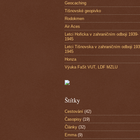
Geocaching
Tišnovské geopivko
Rodokmen
Air Aces
Letci Hořicka v zahraničním odboji 1939-
1945
Letci Tišnovska v zahraničním odboji 193
1945
Honza
Výuka FaSt VUT, LDF MZLU
Štítky
Cestování
(42)
Časopisy
(19)
Články
(32)
Emma
(9)