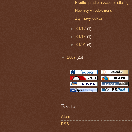
Prádlo, prádlo a zase prádlo :-(
Novinky v rodokmenu
Zajímavý odkaz
►
01/17
(1)
►
01/14
(1)
►
01/01
(4)
►
2007
(25)
Feeds
Atom
RSS