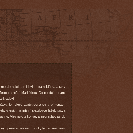
jsme ale nejeli sami, byla s námi Klárka a taky
erčou a roční Markétkou. Do pondělí s námi
rkrát byli.
mátky, jen okolo Lanškrouna se v příkopách
ebylo lepší, na místní sjezdovce leželo sotva
hno. A lilo jako z konve, a nepřestalo až do
 vytopená a děti nám poskytly zábavu, jinak