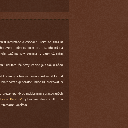
 další informace o osobách. Také se snažím
řipraveno i několik fotek pra, pra předků na
tí týden začíná nový semestr, v pátek už mám
 tak doufám, že nový vzhled je zase o něco
il kontakty a trošku zestandardizoval formát
že nová verze generátoru bude už pracovat i s
ou prezentaci dvou rodokmenů zpracovaných
kmen Karla IV.
, jehož autorkou je Alča, a
 "Nethara" Doležala.