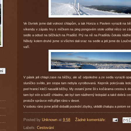
Ve čtvrtek jsme dali volnost chlapům, a tak Honza s Pavlem vyrazili na bě
víkendu v zápalu hry s míčkem na ping pongovém stole udělal něco se záda
sedlo a odtud na běžkách na Praděd. Prý na ně na Pradědu čekala nádhern
Někdy kolem druhé jsme si všichni dali sraz na sedle a jeli jsme do Lou
vaří.
V pátek jeli chlapi zase na běžky, ale až odpoledne a ze sedla vyrazili o
sluníčko svítilo, jen stopa tam nebyla vyrolbovaná. Keprník pokrývala ledo
pod hranicí klečí nasadili běžky. My ostatní jsme šli s kočárama cestou k do
tam byl stín a tudíž chladno, ale byl tam nádherný ledopád a také dobrá ces
protože správce měl přijet ráno v deset.
V sobotu ráno jsme ještě dobalili poslední zbytky, uklidili chalupu a potom
Posted by
Unknown
at
9:58
Žádné komentáře:
Labels:
Cestování