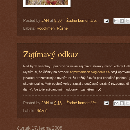
Posted by
JAN
at
9:30
Žádné komentáře:
Labels:
Rodokmen
,
Různé
Zajímavý odkaz
Rád bych všechny upozornil na velmi zajímavé stránky mého kolegy Dalib
Myslím si, že články na stránce
http://martisek.blog.denik.cz/
stojí opravdu
je velice srozumitelný a myslím si, že každý člověk pak konečně pochopí,
skutečnosti je. Mně osobně velice zaujal a současně strašně rozesmutněl
dámy". Ale to je asi dáno mým odborným zaměřením :-)
Posted by
JAN
at
9:18
Žádné komentáře:
Labels:
Různé
čtvrtek 17. ledna 2008