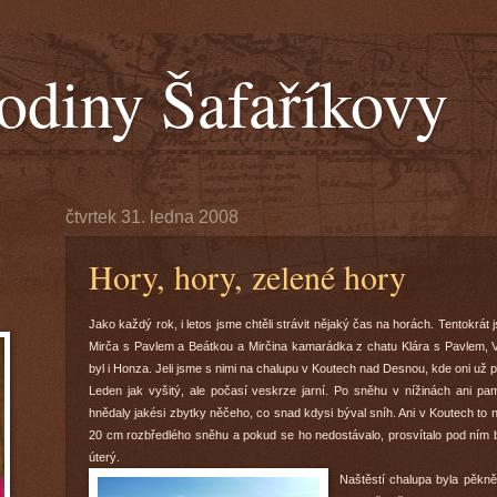
odiny Šafaříkovy
čtvrtek 31. ledna 2008
Hory, hory, zelené hory
Jako každý rok, i letos jsme chtěli strávit nějaký čas na horách. Tentokrát 
Mirča s Pavlem a Beátkou a Mirčina kamarádka z chatu Klára s Pavlem, V
byl i Honza. Jeli jsme s nimi na chalupu v Koutech nad Desnou, kde oni už pá
Leden jak vyšitý, ale počasí veskrze jarní. Po sněhu v nížinách ani pa
hnědaly jakési zbytky něčeho, co snad kdysi býval sníh. Ani v Koutech to n
20 cm rozbředlého sněhu a pokud se ho nedostávalo, prosvítalo pod ním ba
úterý.
Naštěstí chalupa byla pěkně