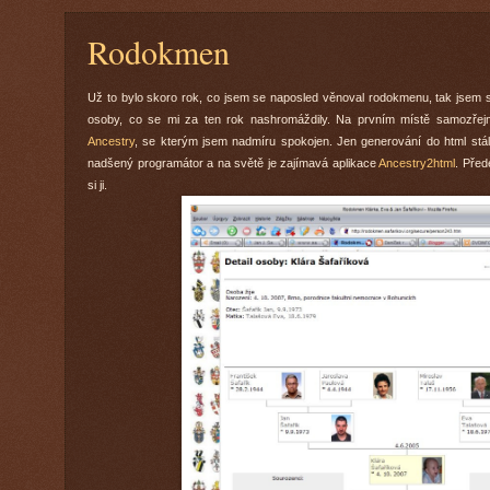
Rodokmen
Už to bylo skoro rok, co jsem se naposled věnoval rodokmenu, tak jsem si 
osoby, co se mi za ten rok nashromáždily. Na prvním místě samozřejm
Ancestry
, se kterým jsem nadmíru spokojen. Jen generování do html stál
nadšený programátor a na světě je zajímavá aplikace
Ancestry2html
. Před
si ji.