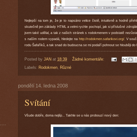
Nejlepší na tom je, že je to napsáno velice čistě, intuitivně a hodně přeh
skutečně jen základy HTML a velmi rychle pochopí, jak si příslušné zdrojáky 
jsem také udělal, a tak z našich stránek s rodokmenem v podstatě nezůst
s naším rodem vypadá, hledejte na
http://rodokmen.safarikovi.org/
. V souč
rodu Šafaříků, a tak snad do budoucna se mi podaří pohnout se hlouběji do 
Posted by
JAN
at
18:39
Žádné komentáře:
Labels:
Rodokmen
,
Různé
pondělí 14. ledna 2008
Svítání
Všude dobře, doma nejlíp... Takhle se u nás probouzí nový den: