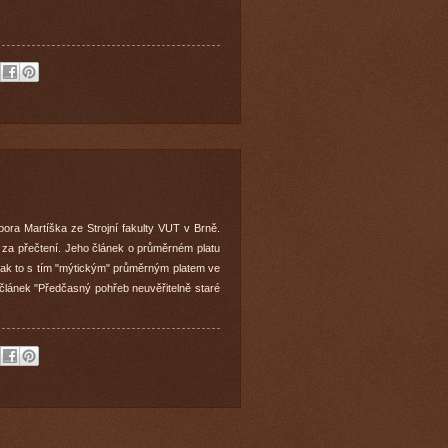
ora Martíška ze Strojní fakulty VUT v Brně.
 za přečtení. Jeho článek o průměrném platu
 jak to s tím "mýtickým" průměrným platem ve
 článek "Předčasný pohřeb neuvěřitelně staré