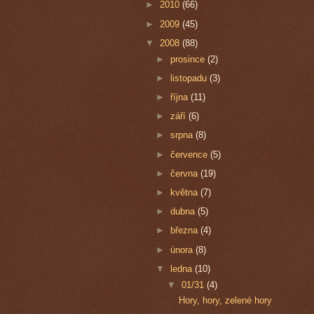
►
2010
(66)
►
2009
(45)
▼
2008
(88)
►
prosince
(2)
►
listopadu
(3)
►
října
(11)
►
září
(6)
►
srpna
(8)
►
července
(5)
►
června
(19)
►
května
(7)
►
dubna
(5)
►
března
(4)
►
února
(8)
▼
ledna
(10)
▼
01/31
(4)
Hory, hory, zelené hory