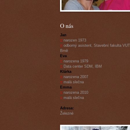
O nás
Jan
::
narozen 1973
::
odborný asistent, Stavební fakulta VUT
Brně
Eva
::
narozena 1979
::
Data center SDM, IBM
Klárka
::
narozena 2007
::
malá slečna
Emma
::
narozena 2010
::
malá slečna
Adresa:
Železné