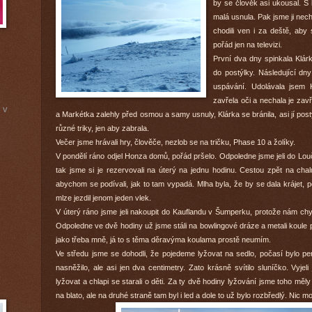
by se člověk asi ukousal. S 
malá usnula. Pak jsme ji nec
chodili ven i za deště, ab
pořád jen na televizi.
První dva dny spinkala Klárk
do postýlky. Následující dn
uspávání. Udolávala jsem 
zavřela oči a nechala je zav
 v
a Markétka zalehly před osmou a samy usnuly, Klárka se bránila, asi jí pos
různé triky, jen aby zabrala.
Večer jsme hrávali hry, člověče, nezlob se na tričku, Phase 10 a žolíky.
V pondělí ráno odjel Honza domů, pořád pršelo. Odpoledne jsme jeli do Lou
tak jsme si je rezervovali na úterý na jednu hodinu. Cestou zpět na cha
abychom se podívali, jak to tam vypadá. Mlha byla, že by se dala krájet,
mlze jezdil jenom jeden vlek.
V úterý ráno jsme jeli nakoupit do Kauflandu v Šumperku, protože nám chyb
Odpoledne ve dvě hodiny už jsme stáli na bowlingové dráze a metali koule 
jako třeba mně, já to s těma děravýma koulama prostě neumím.
Ve středu jsme se dohodli, že pojedeme lyžovat na sedlo, počasí bylo pe
nasněžilo, ale asi jen dva centimetry. Zato krásně svítilo sluníčko. Vyje
lyžovat a chlapi se starali o děti. Za ty dvě hodiny lyžování jsme toho měl
na blato, ale na druhé straně tam byl i led a dole to už bylo rozbředlý. Nic 