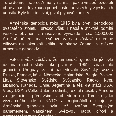
Turci do nich napřed Armény nahnali, pak u vstupů rozdělali
ohně a následný kouř a popel postupně všechny v jeskyních
udusily. Byly to primitivní, první plynové komory.
Arménská genocida roku 1915 byla první genocidou
dvacátého století. Turecko však i nadále striktně odmítá
veškerá obvinění z masového vyvraždění cca 1.500.000
Arménů během první světové války a zůstává extrémně
citlivým na jakoukoli kritiku ze strany Západu v otázce
arménské genocidy.
Faktem však zůstává, že arménská genocida již byla
uznána mnoha státy. Jako první v r. 1965 uznala tuto
genocidu Uruguay, za ní následovalo Sovětský svaz /
Rusko, Francie, Itálie, Německo, Holandsko, Belgie, Polsko,
Litva, Slovensko, Švédsko, Švýcarsko, Řecko, Kypr,
Libanon, Kanada, Chile, Argentina a též 49 států USA.
Vlády USA a Velké Británie odmítají uznat masakry Arménů
za genocidu, především s ohledem na Turecko jako
významného člena NATO a regionálního spojence.
Arménská genocida byla též uznána Evropským
parlamentem, Vatikánem, Světovou radou církví a