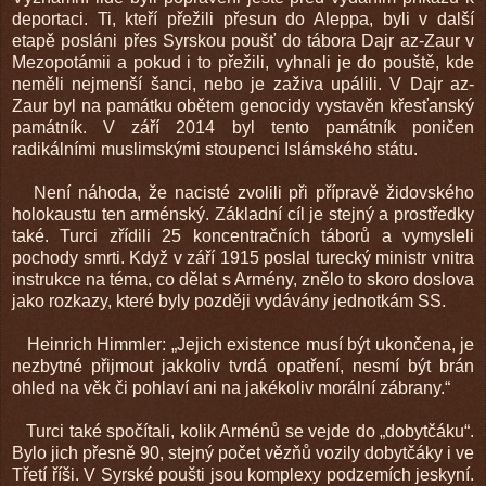
deportaci. Ti, kteří přežili přesun do Aleppa, byli v další
etapě posláni přes Syrskou poušť do tábora Dajr az-Zaur v
Mezopotámii a pokud i to přežili, vyhnali je do pouště, kde
neměli nejmenší šanci, nebo je zaživa upálili. V Dajr az-
Zaur byl na památku obětem genocidy vystavěn křesťanský
památník. V září 2014 byl tento památník poničen
radikálními muslimskými stoupenci Islámského státu.
Není náhoda, že nacisté zvolili při přípravě židovského
holokaustu ten arménský. Základní cíl je stejný a prostředky
také. Turci zřídili 25 koncentračních táborů a vymysleli
pochody smrti. Když v září 1915 poslal turecký ministr vnitra
instrukce na téma, co dělat s Armény, znělo to skoro doslova
jako rozkazy, které byly později vydávány jednotkám SS.
Heinrich Himmler: „Jejich existence musí být ukončena, je
nezbytné přijmout jakkoliv tvrdá opatření, nesmí být brán
ohled na věk či pohlaví ani na jakékoliv morální zábrany.“
Turci také spočítali, kolik Arménů se vejde do „dobytčáku“.
Bylo jich přesně 90, stejný počet vězňů vozily dobytčáky i ve
Třetí říši. V Syrské poušti jsou komplexy podzemích jeskyní.