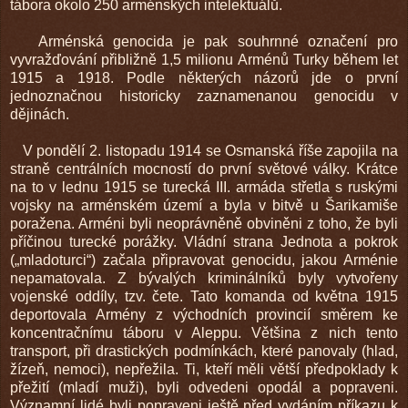
tábora okolo 250 arménských intelektuálů.
Arménská genocida je pak souhrnné označení pro
vyvražďování přibližně 1,5 milionu Arménů Turky během let
1915 a 1918. Podle některých názorů jde o první
jednoznačnou historicky zaznamenanou genocidu v
dějinách.
V pondělí 2. listopadu 1914 se Osmanská říše zapojila na
straně centrálních mocností do první světové války. Krátce
na to v lednu 1915 se turecká III. armáda střetla s ruskými
vojsky na arménském území a byla v bitvě u Šarikamiše
poražena. Arméni byli neoprávněně obviněni z toho, že byli
příčinou turecké porážky. Vládní strana Jednota a pokrok
(„mladoturci“) začala připravovat genocidu, jakou Arménie
nepamatovala. Z bývalých kriminálníků byly vytvořeny
vojenské oddíly, tzv. čete. Tato komanda od května 1915
deportovala Armény z východních provincií směrem ke
koncentračnímu táboru v Aleppu. Většina z nich tento
transport, při drastických podmínkách, které panovaly (hlad,
žízeň, nemoci), nepřežila. Ti, kteří měli větší předpoklady k
přežití (mladí muži), byli odvedeni opodál a popraveni.
Významní lidé byli popraveni ještě před vydáním příkazu k