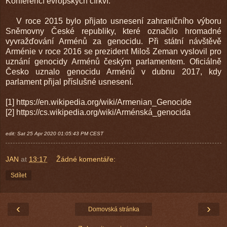
Konferencí evropských církví.
V roce 2015 bylo přijato usnesení zahraničního výboru
Sněmovny České republiky, které označilo hromadné
vyvražďování Arménů za genocidu. Při státní návštěvě
Arménie v roce 2016 se prezident Miloš Zeman vyslovil pro
uznání genocidy Arménů českým parlamentem. Oficiálně
Česko uznalo genocidu Arménů v dubnu 2017, kdy
parlament přijal příslušné usnesení.
[1] https://en.wikipedia.org/wiki/Armenian_Genocide
[2] https://cs.wikipedia.org/wiki/Arménská_genocida
edit: Sat 25 Apr 2020 01:05:43 PM CEST
JAN
at
13:17
Žádné komentáře:
Sdílet
‹
›
Domovská stránka