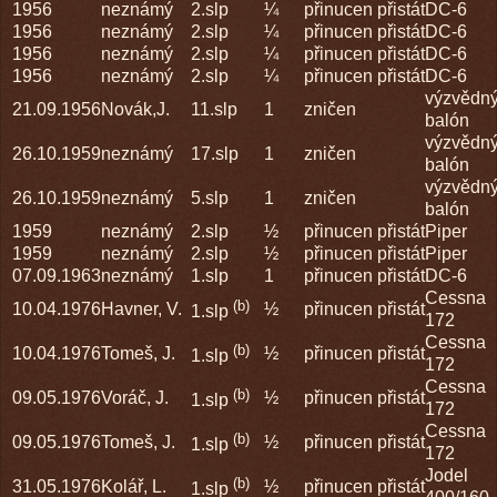
1956
neznámý
2.slp
¼
přinucen přistát
DC-6
1956
neznámý
2.slp
¼
přinucen přistát
DC-6
1956
neznámý
2.slp
¼
přinucen přistát
DC-6
1956
neznámý
2.slp
¼
přinucen přistát
DC-6
výzvědn
21.09.1956
Novák,J.
11.slp
1
zničen
balón
výzvědn
26.10.1959
neznámý
17.slp
1
zničen
balón
výzvědn
26.10.1959
neznámý
5.slp
1
zničen
balón
1959
neznámý
2.slp
½
přinucen přistát
Piper
1959
neznámý
2.slp
½
přinucen přistát
Piper
07.09.1963
neznámý
1.slp
1
přinucen přistát
DC-6
Cessna
(b)
10.04.1976
Havner, V.
½
přinucen přistát
1.slp
172
Cessna
(b)
10.04.1976
Tomeš, J.
½
přinucen přistát
1.slp
172
Cessna
(b)
09.05.1976
Voráč, J.
½
přinucen přistát
1.slp
172
Cessna
(b)
09.05.1976
Tomeš, J.
½
přinucen přistát
1.slp
172
Jodel
(b)
31.05.1976
Kolář, L.
½
přinucen přistát
1.slp