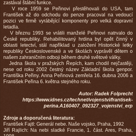
zastával štábní funkce.
V roce 1959 se Peřinovi přestěhovali do USA, tam
František až do odchodu do penze pracoval na vedoucí
pozici ve firmě vyrábějící komponenty pro velká dopravní
letadla.
V březnu 1993 se vrátili manželé Peřinovi natrvalo do
České republiky. Rehabilitovaný hrdina byl opět činný v
oblasti letectví, stál například u založení Historické letky
republiky Československé a ve školách vyprávěl dětem o
našem zahraničním odboji během druhé světové války.
Jedna škola v pražských Řepích, kam chodil nejčastěji,
nese od roku 2002 čestný název Základní škola genpor.
Františka Peřiny. Anna Peřinová zemřela 16. dubna 2006 a
František Peřina 6. května stejného roku.
Autor: Radek Folprecht
https://www.idnes.cz/technet/vojenstvi/frantisek-
perina.A160407_092327_vojenstvi_erp
Zdroje a doporučená literatura:
František Fajtl: Generál nebe. Naše vojsko, Praha, 1992
Jiří Rajlich: Na nebi sladké Francie, 1. část. Ares, Praha,