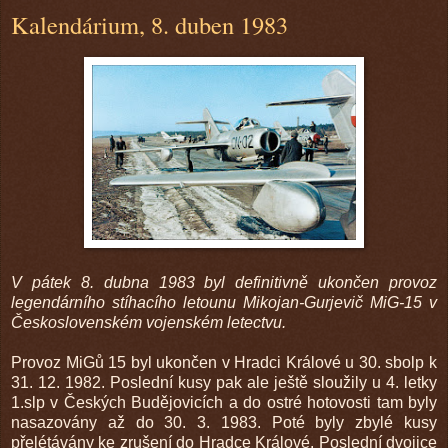
Kalendárium, 8. duben 1983
V pátek 8. dubna 1983 byl definitivně ukončen provoz
legendárního stíhacího letounu Mikojan-Gurjevič MiG-15 v
Československém vojenském letectvu.
Provoz MiGů 15 byl ukončen v Hradci Králové u 30. sbolp k
31. 12. 1982. Poslední kusy pak ale ještě sloužily u 4. letky
1.slp v Českých Budějovicích a do ostré hotovosti tam byly
nasazovány až do 30. 3. 1983. Poté byly zbylé kusy
přelétávány ke zrušení do Hradce Králové. Poslední dvojice