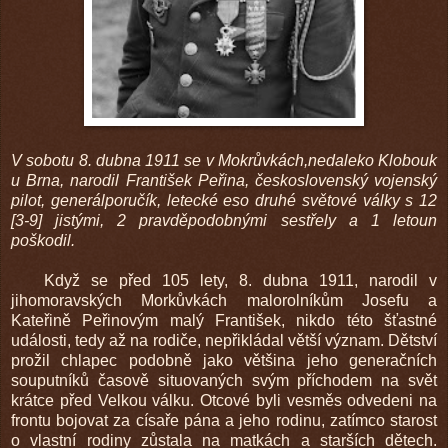
V sobotu 8. dubna 1911 se v Mokrůvkách,nedaleko Klobouk
u Brna, narodil František Peřina, československý vojenský
pilot, generálporučík, letecké eso druhé světové války s 12
[3-9] jistými, 2 pravděpodobnými sestřely a 1 letoun
poškodil.
Když se před 105 lety, 8. dubna 1911, narodil v
jihomoravských Morkůvkách malorolníkům Josefu a
Kateřině Peřinovým malý František, nikdo této šťastné
události, tedy až na rodiče, nepřikládal větší význam. Dětství
prožil chlapec podobně jako většina jeho generačních
souputníků časově situovaných svým příchodem na svět
krátce před Velkou válku. Otcové byli vesměs odvedeni na
frontu bojovat za císaře pána a jeho rodinu, zatímco starost
o vlastní rodiny zůstala na matkách a starších dětech.