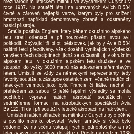
mezinárodním leteckém mítinku ve švýcarském Curychu v
roce 1937. Na soutěži létali na upravených Aviích B.534
čtvrté a zároveň nejlepší verze, kterým byly pro snížení
hmotnosti například demontovány zbraně a odstraněny
hasící přístroje.
Smůla postihla Englera, který během okružního alpského
letu ztratil orientaci a při nouzovém přistání svou avii
poškodil. Zbývající tři piloti pětistovek, jak byly Avie B.534
našimi letci přezdívány, však dosáhli vynikajících výsledků
ve všech třech disciplínách, jichž se zúčastnili, tj. v okružním
alpském letu, v okružním alpském letu družstev a ve
stoupání do výšky 3000 metrů následovaném střemhlavým
letem. Umístili se vždy za německými reprezentanty, tedy
favority soutěže, a zástupce ostatních zemí včetně tradičních
leteckých velmocí, jako byla Francie či Itálie, nechali s
přehledem za sebou. S ještě lepšími výsledky se mohla
pochlubit výprava našich akrobatů soutěžících v
sedmičlenné formaci na akrobatických speciálech Avia
Ba.122. Ti dali při soutěži v letecké akrobacii na frak všem.
Umístění našich stíhaček na mítinku v Curychu bylo pěkné
a posílilo morálku obyvatel. Velení armády si však bylo
vědomo, že na scénu vstupují rychlé jednoplošníky a náš
letecký vývoj se dostává do skluzu. Přesto na podzim 1938