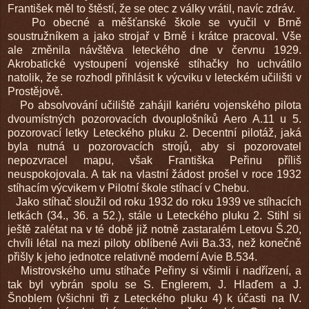
František měl to štěstí, že se otec z války vrátil, navíc zdráv.
Po obecné a měšťanské škole se vyučil v Brně
soustružníkem a jako strojař v Brně i krátce pracoval. Vše
ale změnila návštěva leteckého dne v červnu 1929.
Akrobatické vystoupení vojenské stíhačky ho uchvátilo
natolik, že se rozhodl přihlásit k výcviku v leteckém učilišti v
Prostějově.
Po absolvování učiliště zahájil kariéru vojenského pilota
dvoumístných pozorovacích dvouplošníků Aero A.11 u 5.
pozorovací letky Leteckého pluku 2. Decentní pilotáž, jaká
byla nutná u pozorovacích strojů, aby si pozorovatel
nepozvracel mapu, však Františka Peřinu příliš
neuspokojovala. A tak na vlastní žádost prošel v roce 1932
stíhacím výcvikem v Pilotní škole stíhací v Chebu.
Jako stíhač sloužil od roku 1932 do roku 1939 ve stíhacích
letkách (34., 36. a 52.), stále u Leteckého pluku 2. Stihl si
ještě zalétat na v té době již notně zastaralém Letovu Š.20,
chvíli létal na mezi piloty oblíbené Avii Ba.33, než konečně
přišly k jeho jednotce relativně moderní Avie B.534.
Mistrovského umu stíhače Peřiny si všimli i nadřízení, a
tak byl vybrán spolu se S. Englerem, J. Hlaďem a J.
Šnoblem (všichni tři z Leteckého pluku 4) k účasti na IV.