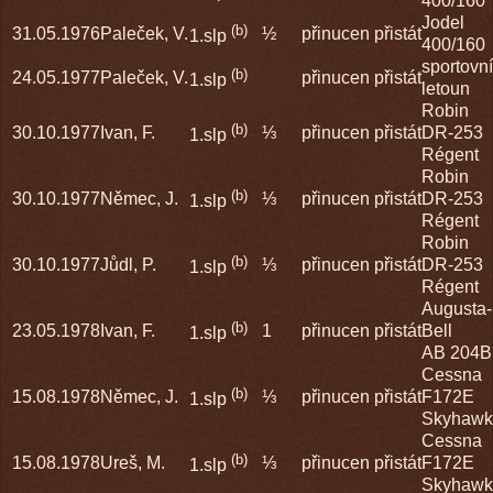
400/160
Jodel
(b)
31.05.1976
Paleček, V.
½
přinucen přistát
1.slp
400/160
sportovní
(b)
24.05.1977
Paleček, V.
přinucen přistát
1.slp
letoun
Robin
(b)
30.10.1977
Ivan, F.
⅓
přinucen přistát
DR-253
1.slp
Régent
Robin
(b)
30.10.1977
Němec, J.
⅓
přinucen přistát
DR-253
1.slp
Régent
Robin
(b)
30.10.1977
Jůdl, P.
⅓
přinucen přistát
DR-253
1.slp
Régent
Augusta-
(b)
23.05.1978
Ivan, F.
1
přinucen přistát
Bell
1.slp
AB 204B
Cessna
(b)
15.08.1978
Němec, J.
⅓
přinucen přistát
F172E
1.slp
Skyhawk
Cessna
(b)
15.08.1978
Ureš, M.
⅓
přinucen přistát
F172E
1.slp
Skyhawk