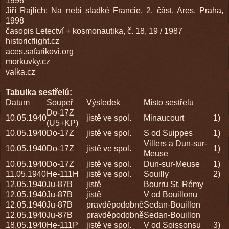
1998
Jiří Rajlich: Na nebi sladké Francie, 2. část. Ares, Praha,
1998
časopis Letectví + kosmonautika, č. 18, 19 / 1987
historicflight.cz
aces.safarikovi.org
morkuvky.cz
valka.cz
Tabulka sestřelů:
Datum
Soupeř
Výsledek
Místo sestřelu
Do-17Z
10.05.1940
jistě ve spol.
Minaucourt
1)
(U5+KP)
10.05.1940
Do-17Z
jistě ve spol.
S od Suippes
1)
Villers a Dun-sur-
10.05.1940
Do-17Z
jistě ve spol.
1)
Meuse
10.05.1940
Do-17Z
jistě ve spol.
Dun-sur-Meuse
1)
11.05.1940
He-111H
jistě ve spol.
Souilly
2)
12.05.1940
Ju-87B
jistě
Bourru St. Rémy
12.05.1940
Ju-87B
jistě
V od Bouillonu
12.05.1940
Ju-87B
pravděpodobně
Sedan-Bouillon
12.05.1940
Ju-87B
pravděpodobně
Sedan-Bouillon
18.05.1940
He-111P
jistě ve spol.
V od Soissonsu
3)