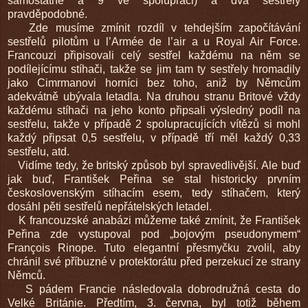
samostatné a 9 ve spolupráci) a dva sestřely
pravděpodobné.
Zde musíme zmínit rozdíl v tehdejším započítávání
sestřelů pilotům u l’Armée de l’air a u Royal Air Force.
Francouzi připisovali celý sestřel každému na něm se
podílejícímu stíhači, takže se jim tam ty sestřely hromadily
jako Cimrmanovi horníci bez toho, aniž by Němcům
adekvátně ubývala letadla. Na druhou stranu Britové vždy
každému stíhači na jeho konto připsali výsledný podíl na
sestřelu, takže v případě 2 spolupracujících vítězů si mohl
každý připsat 0,5 sestřelu, v případě tří měl každý 0,33
sestřelu, atd.
Vidíme tedy, že britský způsob byl spravedlivější. Ale buď
jak buď, František Peřina se stal historicky prvním
československým stíhacím esem, tedy stíhačem, který
dosáhl pěti sestřelů nepřátelských letadel.
K francouzské anabázi můžeme také zmínit, že František
Peřina zde vystupoval pod „bojovým pseudonymem“
François Rinope. Tuto elegantní přesmyčku zvolil, aby
chránil své příbuzné v protektorátu před perzekucí ze strany
Němců.
S pádem Francie následovala dobrodružná cesta do
Velké Británie. Předtím, 3. června, byl totiž během