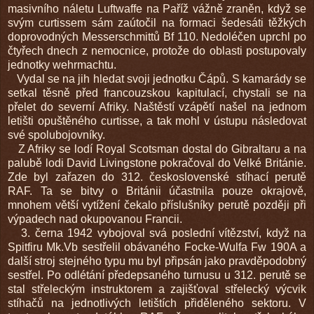
masivního náletu Luftwaffe na Paříž vážně zraněn, když se
svým curtissem sám zaútočil na formaci šedesáti těžkých
doprovodných Messerschmittů Bf 110. Nedoléčen uprchl po
čtyřech dnech z nemocnice, protože do oblasti postupovaly
jednotky wehrmachtu.
Vydal se na jih hledat svoji jednotku Čápů. S kamarády se
setkal těsně před francouzskou kapitulací, chystali se na
přelet do severní Afriky. Naštěstí vzápětí našel na jednom
letišti opuštěného curtisse, a tak mohl v ústupu následovat
své spolubojovníky.
Z Afriky se lodí Royal Scotsman dostal do Gibraltaru a na
palubě lodi David Livingstone pokračoval do Velké Británie.
Zde byl zařazen do 312. československé stíhací perutě
RAF. Ta se bitvy o Británii účastnila pouze okrajově,
mnohem větší vytížení čekalo příslušníky perutě později při
výpadech nad okupovanou Francii.
3. černa 1942 vybojoval svá poslední vítězství, když na
Spitfiru Mk.Vb sestřelil obávaného Focke-Wulfa Fw 190A a
další stroj stejného typu mu byl připsán jako pravděpodobný
sestřel. Po odlétání předepsaného turnusu u 312. perutě se
stal střeleckým instruktorem a zajišťoval střelecký výcvik
stíhačů na jednotlivých letištích přiděleného sektoru. V