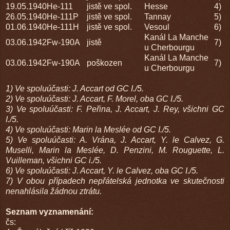
19.05.1940
He-111
jistě ve spol.
Hesse
4)
26.05.1940
He-111P
jistě ve spol.
Tannay
5)
01.06.1940
He-111H
jistě ve spol.
Vesoul
6)
Kanál La Manche
03.06.1942
Fw-190A
jistě
7)
u Cherbourgu
Kanál La Manche
03.06.1942
Fw-190A
poškozen
7)
u Cherbourgu
1) Ve spoluúčasti: J. Accart od GC I./5.
2) Ve spoluúčasti: J. Accart, F. Morel, oba GC I./5.
3) Ve spoluúčasti: F. Peřina, J. Accart, J. Rey, všichni GC
I./5.
4) Ve spoluúčasti: Marin la Meslée od GC I./5.
5) Ve spoluúčasti: A. Vrána, J. Accart, Y. le Calvez, G.
Muselli, Marin la Meslée, D. Penzini, M. Rouguette, L.
Vuilleman, všichni GC i./5.
6) Ve spoluúčasti: J. Accart, Y. le Calvez, oba GC I./5.
7) V obou případech nepřátelská jednotka ve skutečnosti
nenahlásila žádnou ztrátu.
Seznam vyznamenání:
čs: