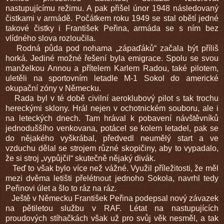
nastupujícímu režimu. A pak přišel únor 1948 následovaný
čistkami v armádě. Počátkem roku 1949 se stal obětí jedné
takové čistky i František Peřina, armáda se s ním bez
vlídného slova rozloučila.
Rodná půda pod nohama „zápaďáků“ začala být příliš
horká. Jediné možné řešení byla emigrace. Spolu se svou
manželkou Annou a přítelem Karlem Radou, také pilotem,
uletěli na sportovním letadle M-1 Sokol do americké
okupační zóny v Německu.
Rada byl v té době civilní aeroklubový pilot s tak trochu
hereckými sklony. Hrál nejen v ochotnickém souboru, ale i
na leteckých dnech. Tam hrával k pobavení návštěvníků
jednoduššího venkovana, potácel se kolem letadel, pak se
do nějakého vyškrábal, předvedl neumělý start a ve
vzduchu dělal se strojem různé skopičiny, aby to vypadalo,
že si stroj „vypůjčil“ skutečně nějaký divák.
Teď to však bylo více než vážné. Využil příležitosti, že měl
mezi dvěma letišti přelétnout jednoho Sokola, navrhl tedy
Peřinovi úlet a šlo to ráz na ráz.
Ještě v Německu František Peřina podepsal nový závazek
na pětiletou službu v RAF. Létat na nastupujících
proudových stíhačkách však už pro svůj věk nesměl, a tak