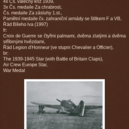
4x Čs. válečný kříž 1939,
3x Čs. medaile Za chrabrost,
Čs. medaile Za zásluhy 1.st.,
Pamětní medaile čs. zahraniční armády se štítkem F a VB,
Řád Bíleho lva (1997)
fr:
Croix de Guerre se čtyřmi palmami, dvěma zlatými a dvěma
stříbrnými hvězdami,
Řád Legion d'Honneur (ve stupni Chevalier a Officier),
br:
The 1939-1945 Star (with Battle of Britain Claps),
Air Crew Europe Star,
War Medal