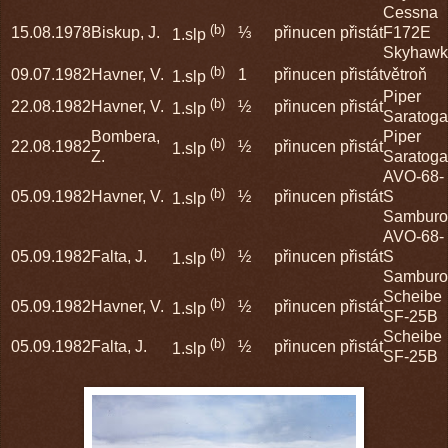
Cessna
(b)
15.08.1978
Biskup, J.
⅓
přinucen přistát
F172E
1.slp
Skyhawk
(b)
09.07.1982
Havner, V.
1
přinucen přistát
větroň
1.slp
Piper
(b)
22.08.1982
Havner, V.
½
přinucen přistát
1.slp
Saratoga
Bombera,
Piper
(b)
22.08.1982
½
přinucen přistát
1.slp
Z.
Saratoga
AVO-68-
(b)
05.09.1982
Havner, V.
½
přinucen přistát
S
1.slp
Samburo
AVO-68-
(b)
05.09.1982
Falta, J.
½
přinucen přistát
S
1.slp
Samburo
Scheibe
(b)
05.09.1982
Havner, V.
½
přinucen přistát
1.slp
SF-25B
Scheibe
(b)
05.09.1982
Falta, J.
½
přinucen přistát
1.slp
SF-25B