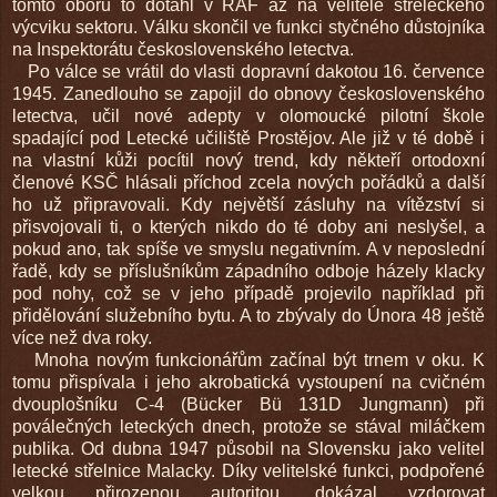
tomto oboru to dotáhl v RAF až na velitele střeleckého
výcviku sektoru. Válku skončil ve funkci styčného důstojníka
na Inspektorátu československého letectva.
Po válce se vrátil do vlasti dopravní dakotou 16. července
1945. Zanedlouho se zapojil do obnovy československého
letectva, učil nové adepty v olomoucké pilotní škole
spadající pod Letecké učiliště Prostějov. Ale již v té době i
na vlastní kůži pocítil nový trend, kdy někteří ortodoxní
členové KSČ hlásali příchod zcela nových pořádků a další
ho už připravovali. Kdy největší zásluhy na vítězství si
přisvojovali ti, o kterých nikdo do té doby ani neslyšel, a
pokud ano, tak spíše ve smyslu negativním. A v neposlední
řadě, kdy se příslušníkům západního odboje házely klacky
pod nohy, což se v jeho případě projevilo například při
přidělování služebního bytu. A to zbývaly do Února 48 ještě
více než dva roky.
Mnoha novým funkcionářům začínal být trnem v oku. K
tomu přispívala i jeho akrobatická vystoupení na cvičném
dvouplošníku C-4 (Bücker Bü 131D Jungmann) při
poválečných leteckých dnech, protože se stával miláčkem
publika. Od dubna 1947 působil na Slovensku jako velitel
letecké střelnice Malacky. Díky velitelské funkci, podpořené
velkou přirozenou autoritou, dokázal vzdorovat