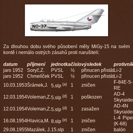
Za dlouhou dobu svého působení měly MiGy-15 na svém
kontě i nemálo ostrých zásahů proti narušiteli:
datum
příjmení
jednotka
číslo
výsledek
protivní
jaro 1952
Soryč,Z.
PVSL
½
přinucen přistát
Li-2
jaro 1952
Chmelíček
PVSL
½
přinucen přistát
Li-2
F-84E-5-
(a)
10.03.1953
Šrámek,J.
1
zničen
5.slp
RE
AD-4
(d)
12.03.1954
Voleman,Z.
1
poškozen
5.slp
Skyraide
AD-4N
(d)
12.03.1954
Voleman,Z.
1
zasažen
5.slp
Skyraide
L-4 Pipe
(e)
16.08.1954
Hlavica,M.
1
zničen
8.slp
(K-68)
29.08.1955
Mazálek, J.
15.slp
1
zničen
balón