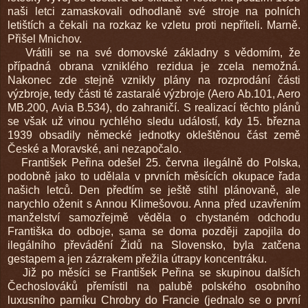
naši letci zamaskovali odhodlaně své stroje na polních
letištích a čekali na rozkaz ke vzletu proti nepříteli. Marně.
Přišel Mnichov.
Vrátili se na své domovské základny s vědomím, že
případná obrana vzniklého rezidua je zcela nemožná.
Nakonec zde stejně vznikly plány na rozprodání části
výzbroje, tedy části té zastaralé výzbroje (Aero Ab.101, Aero
MB.200, Avia B.534), do zahraničí. S realizací těchto plánů
se však už vinou rychlého sledu událostí, kdy 15. března
1939 obsadily německé jednotky okleštěnou část země
České a Moravské, ani nezapočalo.
František Peřina odešel 25. června ilegálně do Polska,
podobně jako to udělala v prvních měsících okupace řada
našich letců. Den předtím se ještě stihl plánovaně, ale
narychlo oženit s Annou Klimešovou. Anna před uzavřením
manželství samozřejmě věděla o chystaném odchodu
Františka do odboje, sama se doma později zapojila do
ilegálního převádění Židů na Slovensko, byla zatčena
gestapem a jen zázrakem přežila útrapy koncentráku.
Již po měsíci se František Peřina se skupinou dalších
Čechoslováků přemístil na palubě polského osobního
luxusního parníku Chrobry do Francie (jednalo se o první