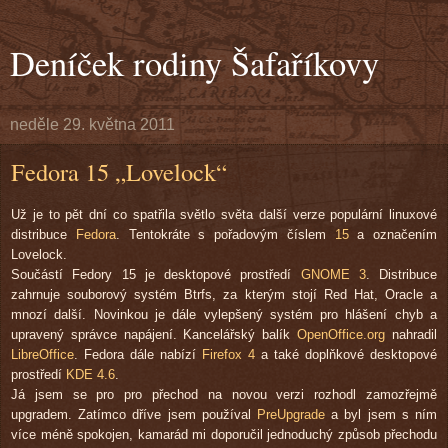
Deníček rodiny Šafaříkovy
neděle 29. května 2011
Fedora 15 „Lovelock“
Už je to pět dní co spatřila světlo světa další verze populární linuxové
distribuce
Fedora
. Tentokráte s pořadovým číslem
15
a označením
Lovelock.
Součástí Fedory 15 je desktopové prostředí
GNOME 3
. Distribuce
zahrnuje souborový systém Btrfs, za kterým stojí Red Hat, Oracle a
mnozí další. Novinkou je dále vylepšený systém pro hlášení chyb a
upravený správce napájení. Kancelářský balík
OpenOffice.org
nahradil
LibreOffice
. Fedora dále nabízí
Firefox 4
a také doplňkové desktopové
prostředí
KDE 4.6
.
Já jsem se pro pro přechod na novou verzi rozhodl zamozřejmě
upgradem. Zatímco dříve jsem používal
PreUpgrade
a byl jsem s ním
více méně spokojen, kamarád mi doporučil jednoduchý způsob přechodu