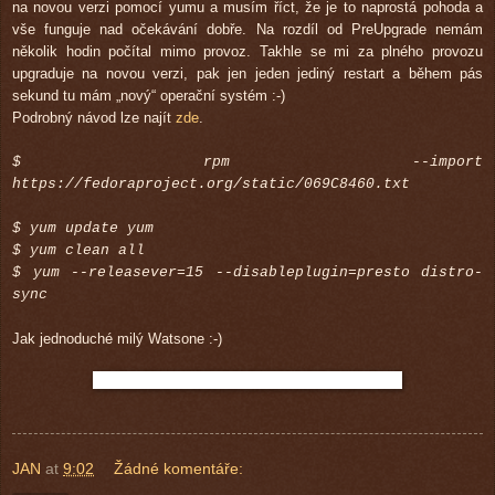
na novou verzi pomocí yumu a musím říct, že je to naprostá pohoda a
vše funguje nad očekávání dobře. Na rozdíl od PreUpgrade nemám
několik hodin počítal mimo provoz. Takhle se mi za plného provozu
upgraduje na novou verzi, pak jen jeden jediný restart a během pás
sekund tu mám „nový“ operační systém :-)
Podrobný návod lze najít
zde
.
$ rpm --import
https://fedoraproject.org/static/069C8460.txt
$ yum update yum
$ yum clean all
$ yum --releasever=15 --disableplugin=presto distro-
sync
Jak jednoduché milý Watsone :-)
JAN
at
9:02
Žádné komentáře: