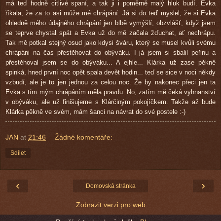
má teď hodně citlivé spaní, a tak ji i poměrně malý hluk budí. Evka
říkala, že za to asi může mé chrápání. Já si do teď myslel, že si Evka
ohledně mého údajného chrápání jen blbě vymýšlí, obzvlášť, když jsem
se teprve chystal spát a Evka už do mě začala žďuchat, ať nechrápu.
Tak mě potkal stejný osud jako kdysi šváru, který se musel kvůli svému
chrápáni na čas přestěhovat do obýváku. I já jsem si sbalil peřinu a
přestěhoval jsem se do obýváku... A ejhle... Klárka už zase pěkně
spinká, hned první noc opět spala devět hodin... teď se sice v noci někdy
vzbudí, ale je to jen jednou za celou noc. Že by nakonec přeci jen ta
Evka s tím mým chrápáním měla pravdu. No, zatím mě čeká vyhnanství
v obýváku, ale už finišujeme s Klárčiným pokojíčkem. Takže až bude
Klárka pěkně ve svém, mám šanci na návrat do své postele :-)
JAN
at
21:46
Žádné komentáře:
Sdílet
‹
›
Domovská stránka
Zobrazit verzi pro web