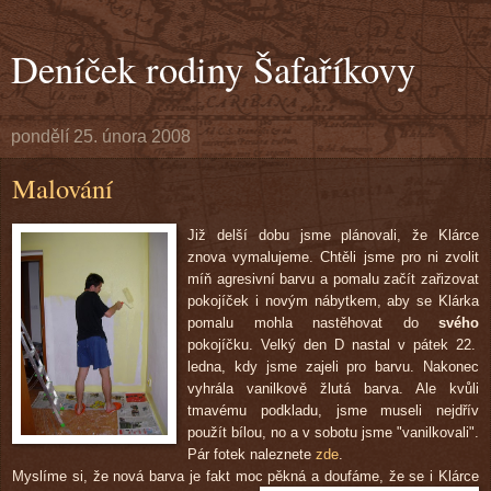
Deníček rodiny Šafaříkovy
pondělí 25. února 2008
Malování
Již delší dobu jsme plánovali, že Klárce
znova vymalujeme. Chtěli jsme pro ni zvolit
míň agresivní barvu a pomalu začít zařizovat
pokojíček i novým nábytkem, aby se Klárka
pomalu mohla nastěhovat do
svého
pokojíčku. Velký den D nastal v pátek 22.
ledna, kdy jsme zajeli pro barvu. Nakonec
vyhrála vanilkově žlutá barva. Ale kvůli
tmavému podkladu, jsme museli nejdřív
použít bílou, no a v sobotu jsme "vanilkovali".
Pár fotek naleznete
zde
.
Myslíme si, že nová barva je fakt moc pěkná a doufáme, že se i Klárce