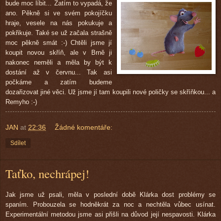
bude moc
líbit...
Zatím to vypadá, že
ano. Pěkně si ve svém pokojíčku
hraje, vesele na nás pokukuje a
pokřikuje. Také se už začala strašně
moc pěkně smát :-) Chtěli jsme jí
koupit novou skříň, ale v Brně ji
nakonec neměli a měla by být k
dostání až v červnu... Tak asi
počkáme a zatím budeme
dozařizovat jiné věci. Už jsme jí tam koupili nové poličky se skříňkou... a
Remyho :-)
JAN
at
22:36
Žádné komentáře:
Sdílet
Taťko, nechrápej!
Jak jsme už psali, měla v poslední době Klárka dost problémy se
spaním. Probouzela se hodněkrát za noc a nechtěla vůbec usínat.
Experimentální metodou jsme asi přišli na důvod její nespavosti. Klárka