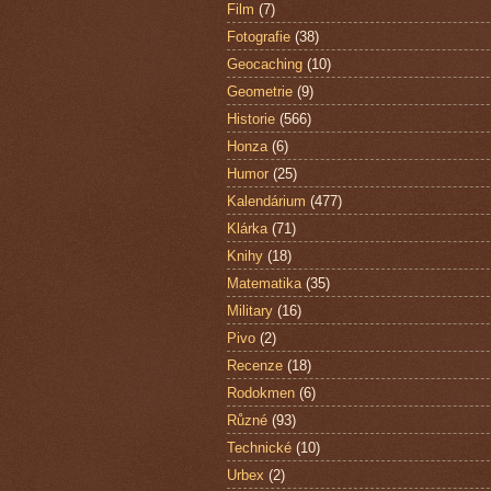
Film
(7)
Fotografie
(38)
Geocaching
(10)
Geometrie
(9)
Historie
(566)
Honza
(6)
Humor
(25)
Kalendárium
(477)
Klárka
(71)
Knihy
(18)
Matematika
(35)
Military
(16)
Pivo
(2)
Recenze
(18)
Rodokmen
(6)
Různé
(93)
Technické
(10)
Urbex
(2)