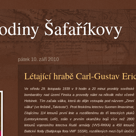
odiny Šafaříkovy
pátek 10. září 2010
Létající hrabě Carl-Gustav Er
Ve středu 29. listopadu 1939 v 9 hodin a 20 minut pronikly sovětské
bombardéry nad území Finska a provedly nálet na několik měst včetně
Helsinek. Tím začala válka, která do dějin vstoupila pod názvem „Zimní
válka“ (ve finštině „Talvisota“). Proti finskému letectvu Suomen Ilmavoimat,
čítajícímu 114 letounů první linie a rozdělenému do tří leteckých pluků
(Lentorykmentti, LeR), stálo v prvním okamžiku bojů více než 2800
letounů vojenského letectva Rudé armády (VVS-RKKA) a 450 letounů
Baltické flotily (Baltijskaja flota VMF SSSR), rozdělených mezi čtyři útočící