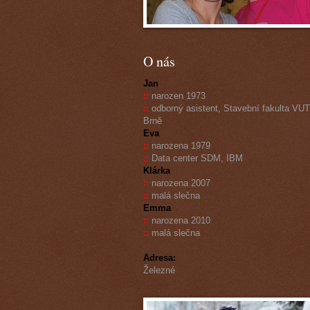
O nás
Jan
::
narozen 1973
::
odborný asistent, Stavební fakulta VUT
Brně
Eva
::
narozena 1979
::
Data center SDM, IBM
Klárka
::
narozena 2007
::
malá slečna
Emma
::
narozena 2010
::
malá slečna
Adresa:
Železné