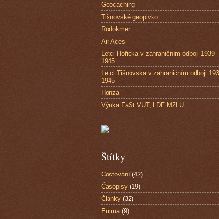
Geocaching
Tišnovské geopivko
Rodokmen
Air Aces
Letci Hořicka v zahraničním odboji 1939-
1945
Letci Tišnovska v zahraničním odboji 193
1945
Honza
Výuka FaSt VUT, LDF MZLU
Štítky
Cestování
(42)
Časopisy
(19)
Články
(32)
Emma
(9)