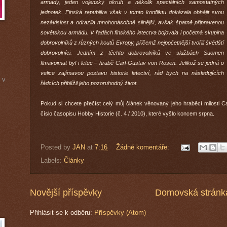
armády, jeden vojenský okruh a několik speciálních samostatných
jednotek. Finská republika však v tomto konfliktu dokázala obhájit svou
nezávislost a odrazila mnohonásobně silnější, avšak špatně připravenou
sovětskou armádu. V řadách finského letectva bojovala i početná skupina
dobrovolníků z různých koutů Evropy, přičemž nejpočetnější tvořili švédští
dobrovolníci. Jedním z těchto dobrovolníků ve službách Suomen
Ilmavoimat byl i letec – hrabě Carl-Gustav von Rosen. Jelikož se jedná o
velice zajímavou postavu historie letectví, rád bych na následujících
 v
řádcích přiblížil jeho pozoruhodný život.
Pokud si chcete přečíst celý můj článek věnovaný jeho hraběcí milosti C
číslo časopisu Hobby Historie (č. 4 / 2010), které vyšlo koncem srpna.
Posted by
JAN
at
7:16
Žádné komentáře:
Labels:
Články
Novější příspěvky
Domovská stránk
Přihlásit se k odběru:
Příspěvky (Atom)