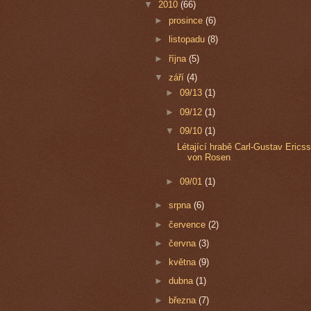
▼
2010
(66)
►
prosince
(6)
►
listopadu
(8)
►
října
(5)
▼
září
(4)
►
09/13
(1)
►
09/12
(1)
▼
09/10
(1)
Létající hrabě Carl-Gustav Erics
von Rosen
►
09/01
(1)
►
srpna
(6)
►
července
(2)
►
června
(3)
►
května
(9)
►
dubna
(1)
►
března
(7)