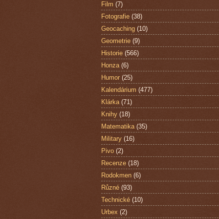
Film
(7)
Fotografie
(38)
Geocaching
(10)
Geometrie
(9)
Historie
(566)
Honza
(6)
Humor
(25)
Kalendárium
(477)
Klárka
(71)
Knihy
(18)
Matematika
(35)
Military
(16)
Pivo
(2)
Recenze
(18)
Rodokmen
(6)
Různé
(93)
Technické
(10)
Urbex
(2)