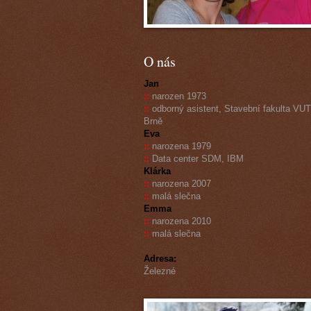
O nás
Jan
::
narozen 1973
::
odborný asistent, Stavební fakulta VUT
Brně
Eva
::
narozena 1979
::
Data center SDM, IBM
Klárka
::
narozena 2007
::
malá slečna
Emma
::
narozena 2010
::
malá slečna
Adresa:
Železné