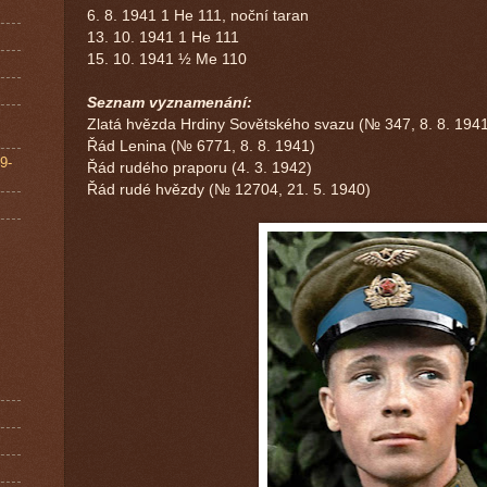
6. 8. 1941 1 He 111, noční taran
13. 10. 1941 1 He 111
15. 10. 1941 ½ Me 110
Seznam vyznamenání:
Zlatá hvězda Hrdiny Sovětského svazu (№ 347, 8. 8. 194
Řád Lenina (№ 6771, 8. 8. 1941)
9-
Řád rudého praporu (4. 3. 1942)
Řád rudé hvězdy (№ 12704, 21. 5. 1940)