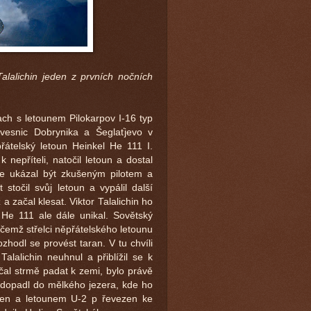
Talalichin jeden z prvních nočních
ach s letounem Pilokarpov I-16 typ
vesnic Dobrynika a Šeglaťjevo v
átelský letoun Heinkel He 111 I.
k nepříteli, natočil letoun a dostal
le ukázal být zkušeným pilotem a
 stočil svůj letoun a vypálil další
a začal klesat. Viktor Talalichin ho
He 111 ale dále unikal. Sovětský
ičemž střelci něpřátelského letounu
ozhodl se provést taran. V tu chvíli
Talalichin neuhnul a přiblížil se k
ačal strmě padat k zemi, bylo právě
a dopadl do mělkého jezera, kde ho
etřen a letounem U-2 p řevezen ke