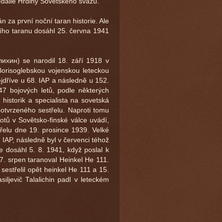
daile Hrdiny Sovětského svazu.
 za první noční taran historie. Ale
ího taranu dosáhl 25. června 1941
ихин) se narodil 18. září 1918 v
Borisoglebskou vojenskou leteckou
nejdříve u 68. IAP a následně u 152.
47 bojových letů, podle některých
istorik a specialista na sovetská
otvrzeného sestřelu. Naproti tomu
tů v Sovětsko-finské válce uvádí,
střelu dne 19. prosince 1939. Velké
. IAP, následně byl v červenci téhož
e dosáhl 5. 8. 1941, když poslal k
7. srpen taranoval Heinkel He 111.
 sestřelil opět heinkel He 111 a 15.
siljevič Talalichin padl v leteckém