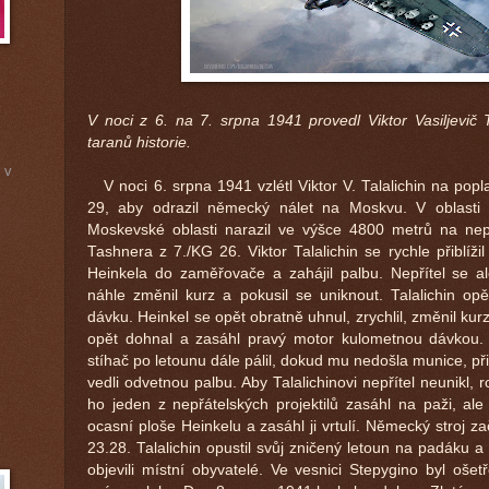
V noci z 6. na 7. srpna 1941 provedl Viktor Vasiljevič 
taranů historie.
 v
V noci 6. srpna 1941 vzlétl Viktor V. Talalichin na popl
29, aby odrazil německý nálet na Moskvu. V oblasti 
Moskevské oblasti narazil ve výšce 4800 metrů na nepř
Tashnera z 7./KG 26. Viktor Talalichin se rychle přiblížil 
Heinkela do zaměřovače a zahájil palbu. Nepřítel se a
náhle změnil kurz a pokusil se uniknout. Talalichin opět
dávku. Heinkel se opět obratně uhnul, zrychlil, změnil kurz 
opět dohnal a zasáhl pravý motor kulometnou dávkou. 
stíhač po letounu dále pálil, dokud mu nedošla munice, př
vedli odvetnou palbu. Aby Talalichinovi nepřítel neunikl, r
ho jeden z nepřátelských projektilů zasáhl na paži, ale 
ocasní ploše Heinkelu a zasáhl ji vrtulí. Německý stroj z
23.28. Talalichin opustil svůj zničený letoun na padáku 
objevili místní obyvatelé. Ve vesnici Stepygino byl oš