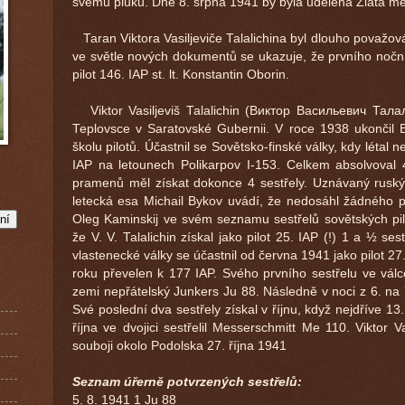
svému pluku. Dne 8. srpna 1941 by byla udelena Zlatá me
Taran Viktora Vasiljeviče Talalichina byl dlouho považován
ve světle nových dokumentů se ukazuje, že prvního nočn
pilot 146. IAP st. lt. Konstantin Oborin.
Viktor Vasiljeviš Talalichin (Виктор Васильевич Талал
Teplovsce v Saratovské Gubernii. V roce 1938 ukončil 
školu pilotů. Účastnil se Sovětsko-finské války, kdy létal 
IAP na letounech Polikarpov I-153. Celkem absolvoval 
pramenů měl získat dokonce 4 sestřely. Uznávaný ruský h
letecká esa Michail Bykov uvádí, že nedosáhl žádného p
Oleg Kaminskij ve svém seznamu sestřelů sovětských pilo
že V. V. Talalichin získal jako pilot 25. IAP (!) 1 a ½ se
vlastenecké války se účastnil od června 1941 jako pilot 27
roku převelen k 177 IAP. Svého prvního sestřelu ve válc
zemi nepřátelský Junkers Ju 88. Následně v noci z 6. na 
Své poslední dva sestřely získal v říjnu, když nejdříve 13.
října ve dvojici sestřelil Messerschmitt Me 110. Viktor Va
souboji okolo Podolska 27. října 1941
Seznam úřerně potvrzených sestřelů:
5. 8. 1941 1 Ju 88