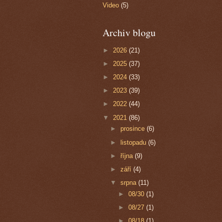
Video
(5)
Archiv blogu
►
2026
(21)
►
2025
(37)
►
2024
(33)
►
2023
(39)
►
2022
(44)
▼
2021
(86)
►
prosince
(6)
►
listopadu
(6)
►
října
(9)
►
září
(4)
▼
srpna
(11)
►
08/30
(1)
►
08/27
(1)
►
08/18
(1)