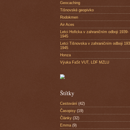
Geocaching
Tišnovské geopivko
Rodokmen
Air Aces
Letci Hořicka v zahraničním odboji 1939-
1945
Letci Tišnovska v zahraničním odboji 193
1945
Honza
Výuka FaSt VUT, LDF MZLU
Štítky
Cestování
(42)
Časopisy
(19)
Články
(32)
Emma
(9)