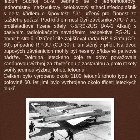
letoun Suchoj Su-9. Jednalo se o jednomotorový,
jednomístný, nadzvukový, celokovový stíhací středoplošník
s delta křídlem o šípovitosti 53°, určený pro činnost za
každého počasí. Pod křídlem nesl čtyři závěsníky APU-7 pro
protiletadlové řízené střely K-5/RS-2US (AA-1 Alkali) s
pasivním radiolokačním naváděním, respektive RS-2U u
prvních strojů. Ozáření cíle zajišťoval radar RP-9 Safir (CD-
30), případně RP-9U (CD-30T), umístěný v přídi. Na dvou
trupových závěsnících mohly být neseny přídavné palivové
nádrže. Doktrína leteckého boje té doby považovala
kanónovou výzbroj za zbytečnou a zastaralou a proto rakety
tvořily jedinou výzbroj tohoto letounu.
Celkem bylo vyrobeno okolo 1100 letounů tohoto typu a v
polovině 60. let jimi bylo vyzbrojeno okolo třiceti leteckých
pluků.