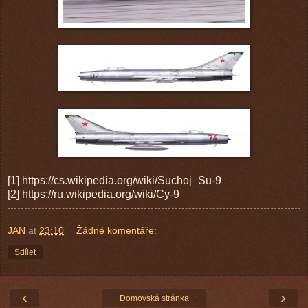
[1] https://cs.wikipedia.org/wiki/Suchoj_Su-9
[2] https://ru.wikipedia.org/wiki/Су-9
JAN
at
23:10
Žádné komentáře:
Sdílet
‹
›
Domovská stránka