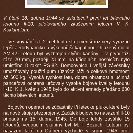
V úterý 18. dubna 1944 se uskutečnil první let bitevního
letounu Il-10, pilotovaného zkušebním letcem V. K.
Kokkinakim.
Ve srovnání s Il-2 měl tento stroj menší rozměry, výrazně
lepší aerodynamiku a výkonnější kapalinou chlazený motor
AM-42. Letoun byl vyzbrojen čtyřmi kanóny – v první fázi
ráže 20 mm, později 23 mm; na křídelních nosnících bylo
umístěno 8 raket RS-82. Bombovnice i vnější závěsníky
umožňovaly použití pum různých ráží o celkové hmotnosti
až 600 kg. Vysoká rychlost letu, dobrá obratnost a účinná
pancéřová ochrana určovaly vysoké bojové kvality letounu
Il-10. K 1. květnu 1945 bylo do aktivní armády předáno 630
těchto bitevních letounů.
Bojových operací se zúčastnily tři letecké pluky, které byly
na nové stroje přezbrojeny. Začátek bojového nasazení Il-10
připadá na 15. dubna 1945. Do boje tehdy zasáhlo 15
letounů, vedoucím skupiny byl M. I. Bezuch. Letoun byl
nasazen také na Dálném východě v srpnu 1945 proti