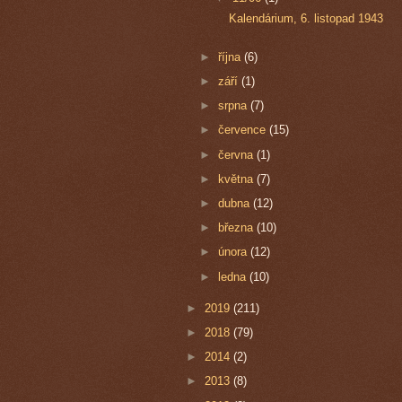
Kalendárium, 6. listopad 1943
►
října
(6)
►
září
(1)
►
srpna
(7)
►
července
(15)
►
června
(1)
►
května
(7)
►
dubna
(12)
►
března
(10)
►
února
(12)
►
ledna
(10)
►
2019
(211)
►
2018
(79)
►
2014
(2)
►
2013
(8)