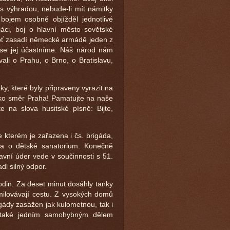
l s výhradou, nebude-li mít námitky
d bojem osobně objížděl jednotlivé
ojáci, boj o hlavní město sovětské
neboť zasadí německé armádě jeden z
 se jej účastníme. Náš národ nám
ali o Prahu, o Brno, o Bratislavu,
ky, které byly připraveny vyrazit na
ako směr Praha! Pamatujte na naše
 na slova husitské písně: Bijte,
e kterém je zařazena i čs. brigáda,
m a o dětské sanatorium. Konečně
avní úder vede v součinnosti s 51.
dl silný odpor.
odin. Za deset minut dosáhly tanky
milovávají cestu. Z vysokých domů
igády zasažen jak kulometnou, tak i
áky také jedním samohybným dělem