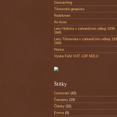
Geocaching
Tišnovské geopivko
Rodokmen
Air Aces
Letci Hořicka v zahraničním odboji 1939-
1945
Letci Tišnovska v zahraničním odboji 193
1945
Honza
Výuka FaSt VUT, LDF MZLU
Štítky
Cestování
(42)
Časopisy
(19)
Články
(32)
Emma
(9)