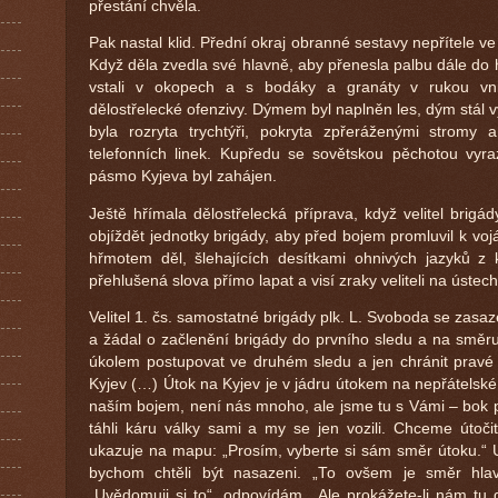
přestání chvěla.
Pak nastal klid. Přední okraj obranné sestavy nepřítele 
Když děla zvedla své hlavně, aby přenesla palbu dále do 
vstali v okopech a s bodáky a granáty v rukou vn
dělostřelecké ofenzivy. Dýmem byl naplněn les, dým stál
byla rozryta trychtýři, pokryta zpřeráženými stromy
telefonních linek. Kupředu se sovětskou pěchotou vyraz
pásmo Kyjeva byl zahájen.
Ještě hřímala dělostřelecká příprava, když velitel brig
objíždět jednotky brigády, aby před bojem promluvil k voj
hřmotem děl, šlehajících desítkami ohnivých jazyků z 
přehlušená slova přímo lapat a visí zraky veliteli na ústec
Velitel 1. čs. samostatné brigády plk. L. Svoboda se zas
a žádal o začlenění brigády do prvního sledu a na směr
úkolem postupovat ve druhém sledu a jen chránit pravé
Kyjev (…) Útok na Kyjev je v jádru útokem na nepřátelské
naším bojem, není nás mnoho, ale jsme tu s Vámi – bok 
táhli káru války sami a my se jen vozili. Chceme útoči
ukazuje na mapu: „Prosím, vyberte si sám směr útoku.“
bychom chtěli být nasazeni. „To ovšem je směr hlav
„Uvědomuji si to“, odpovídám. „Ale prokážete-li nám tu