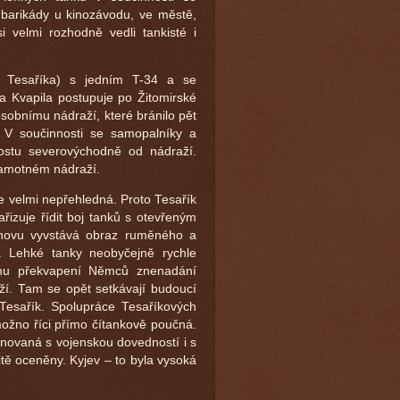
 barikády u kinozávodu, ve městě,
i velmi rozhodně vedli tankisté i
. Tesaříka) s jedním T-34 a se
a Kvapila postupuje po Žitomirské
osobnímu nádraží, které bránilo pět
. V součinnosti se samopalníky a
mostu severovýchodně od nádraží.
 samotném nádraží.
e velmi nepřehledná. Proto Tesařík
ařizuje řídit boj tanků s otevřeným
 znovu vyvstává obraz ruměného a
. Lehké tanky neobyčejně rychle
ému překvapení Němců znenadání
í. Tam se opět setkávají budoucí
Tesařík. Spolupráce Tesaříkových
ožno říci přímo čítankově poučná.
inovaná s vojenskou dovedností i s
itě oceněny. Kyjev – to byla vysoká