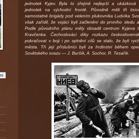
jednotek Kyjev. Byla to zřejmě nejlepší a ukázková 
jednotek na východní frontě. Původně měli tři tisíc
samostatné brigády pod velením plukovníka Ludvíka Svo
však zařídil, že vojáci byli začleněni do prvního sledu 
Podle původního plánu měly obsadit centrum Kyjeva t
Kravčenka. Čechoslováci díky rozkazu českoslovens
pokračovat v boji i po splnění cílů se stalo, že byli rych
města. Tři její příslušníci byli za hrdinství během o
Sovětského svazu ― J. Buršík, A. Sochor, R. Tesařík.