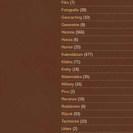
Film
(7)
Fotografie
(38)
Geocaching
(10)
Geometrie
(9)
Historie
(566)
Honza
(6)
Humor
(25)
Kalendárium
(477)
Klárka
(71)
Knihy
(18)
Matematika
(35)
Military
(16)
Pivo
(2)
Recenze
(18)
Rodokmen
(6)
Různé
(93)
Technické
(10)
Urbex
(2)