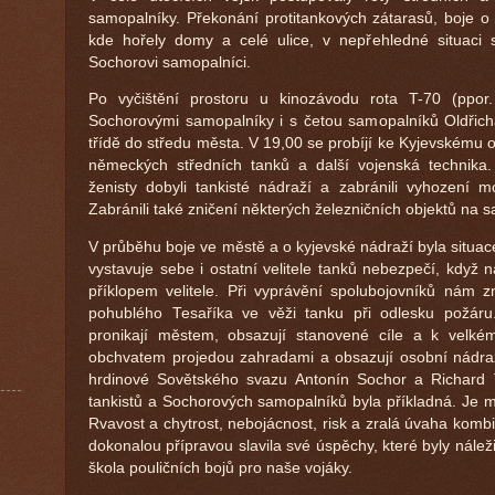
samopalníky. Překonání protitankových zátarasů, boje o
kde hořely domy a celé ulice, v nepřehledné situaci s
Sochorovi samopalníci.
Po vyčištění prostoru u kinozávodu rota T-70 (ppor
Sochorovými samopalníky i s četou samopalníků Oldřich
třídě do středu města. V 19,00 se probíjí ke Kyjevskému 
německých středních tanků a další vojenská technika
ženisty dobyli tankisté nádraží a zabránili vyhození 
Zabránili také zničení některých železničních objektů na
V průběhu boje ve městě a o kyjevské nádraží byla situac
vystavuje sebe i ostatní velitele tanků nebezpečí, když n
příklopem velitele. Při vyprávění spolubojovníků nám
pohublého Tesaříka ve věži tanku při odlesku požáru
pronikají městem, obsazují stanovené cíle a k velk
obchvatem projedou zahradami a obsazují osobní nádraž
hrdinové Sovětského svazu Antonín Sochor a Richard 
tankistů a Sochorových samopalníků byla příkladná. Je m
Rvavost a chytrost, nebojácnost, risk a zralá úvaha komb
dokonalou přípravou slavila své úspěchy, které byly nálež
škola pouličních bojů pro naše vojáky.