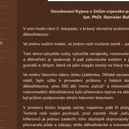
Osvobození Kyjeva v širším vojensko-p
kpt. PhDr. Stanislav Bal
V osm hodin ráno 3. listopadu, v krásný slunečný podzimn
dělostřelectvo:
9-
Ve jménu našich matek, ve jménu naší mučené země – pa
Tato slova vytryskla rusky, vybuchla ukrajinsky, rozezvučel
a dělostřelci je opakovali. A pak zaburácela svistem a 
granátů a střepin, které se jako uragán snesly na hlavy na
Ve směru hlavního úderu útoku (Jablonka, Dětské sanatori
oddíl, bylo užito k provedení průlomu v historii 
dělostřelectva: přes 350 děl, mimo „kaťuší“ a minometů
nahromadění dělostřelectva bylo překonáno teprve na sklo
byl průlom podporován silným bitevním letectvem.
V prostoru blízko brigády začaly najednou pálit tři plu
Tenkrát naši vojáci pochopili, proč nacisté říkali „ka
hitlerovců je jednou zaslechl, toho obyčejně doprovázely 
převracela půdu a zákopy, drtila dělostřelecké a minome