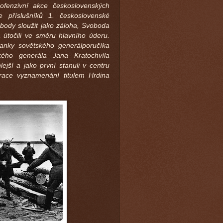
ofenzivní akce československých
e příslušníků 1. československé
body sloužit jako záloha, Svoboda
a útočili ve směru hlavního úderu.
anky sovětského generálporučíka
kého generála Jana Kratochvíla
lejší a jako první stanuli v centru
perace vyznamenání titulem Hrdina