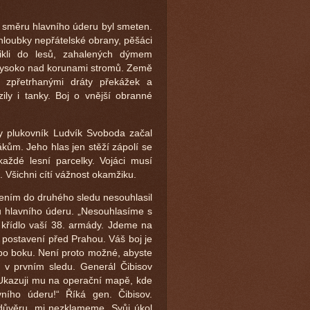
ve směru hlavního úderu byl smeten.
hloubky nepřátelské obrany, pěšáci
ikli do lesů, zahalených dýmem
 vysoko nad korunami stromů. Země
 a zpřetrhanými dráty překážek a
ily i tanky. Boj o vnější obranné
ády plukovník Ludvík Svoboda začal
ákům. Jeho hlas jen stěží zápolí se
každé lesní parcelky. Vojáci musí
h. Všichni cítí vážnost okamžiku.
azením do druhého sledu nesouhlasil
u hlavního úderu. „Nesouhlasíme s
 křídlo vaší 38. armády. Jdeme na
 postavení před Prahou. Váš boj je
po boku. Není proto možné, abyste
t v prvním sledu. Generál Čibisov
 Ukazuji mu na operační mapě, kde
ního úderu!“ Říká gen. Čibisov.
 důvěru, mi nezklameme. Svůj úkol