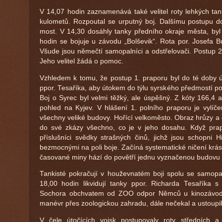
V 14,07 hodin zaznamenává také velitel roty lehkých tan
kulometů. Rozpoutal se urputný boj. Dalšímu postupu do
most. V 14,30 dosáhly tanky předního okraje města, byl
hodin se bojuje u závodu „Bolševik“. Rota por. Josefa Bu
Všude jsou němečtí samopalníci a odstřelovači. Postup 2.
Jeho velitel žádá o pomoc.
Vzhledem k tomu, že postup 1. praporu byl do té doby úsp
ppor. Tesaříka, aby útokem do týlu syrského předmostí p
Boj o Syrec byl velmi těžký, ale úspěšný. Z kóty 166,4 
pohled na Kyjev. V hlášení 1. polního praporu je vylíčen
všechny veliké budovy. Hořící velkoměsto. Obraz hrůzy a 
do své zkázy všechno, co je v jeho dosahu. Když prapo
příslušníci svědky strašných činů, jichž jsou schopni Hi
bezmocnými na poli boje. Začíná systematické ničení krá
časované miny hází do povětří jednu vyznačenou budovu
Tankisté pokračují v houževnatém boji spolu se samopaln
18,00 hodin likvidují tanky ppor. Richarda Tesaříka s
Sochora obchvatem od ZOO odpor Němců u kinozávodu. N
manévr přes zoologickou zahradu, dále nečekal a ustoupil
V čele útočících vojsk postupovaly roty středních a