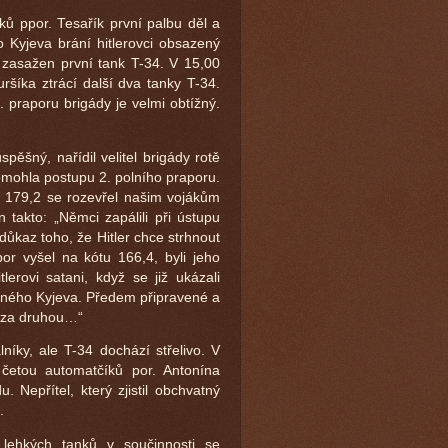
ků ppor. Tesařík první palbu děl a
 Kyjeva brání hitlerovci obsazený
 zasažen první tank T-34. V 15,00
ršíka ztrácí další dva tanky T-34.
 praporu brigády je velmi obtížný.
ěšný, nařídil velitel brigády rotě
omohla postupu 2. polního praporu.
a 179,2 se rozevřel našim vojákům
 takto: „Němci zapálili při ústupu
důkaz toho, že Hitler chce strhnout
r vyšel na kótu 166,4, byli jeho
tlerovi satani, když se již ukázali
sného Kyjeva. Předem připravené a
 za druhou…“
íky, ale T-34 dochází střelivo. V
 četou automatčíků por. Antonína
epřítel, který zjistil obchvatný
.
 lehkých tanků v součinnosti se