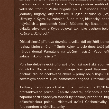
bychom se ctí splnili.“ Generál Čibisov posléze souhlasi
velitelství frontu.“ Velitel brigády plk. L. Svoboda pře
jednotky brigády, aby promluvil s jejich příslušníky. „V
Ukrajiny, o Kyjev, byl zahájen. Bude to boj historický, 
největších a posledních úderů. Můžeme být šťastni, že
ukládá, abychom o Kyjev bojovali tak, jako bychom bojov
Košice a Užhorod.“
Dělostřelecká příprava dozněla a velitel dál objížděl jednot
rozkaz jižním směrem.“ Směr Kyjev, to bylo dnes totéž j
národy doma! Pamatujte na zločiny nacistů! Vzpomeňte
zabijte, nikoho neživte!“
Po silné dělostřelecké přípravě přechází sovětský sbor, v
do útoku. Bojuje se o jižní okraje lesů před Kyjeve
přichází dlouho očekávaná chvíle – přímý boj o Kyjev. Hl
sovětským sborem 1. čs. samostatná brigáda. Protivník kla
Tankový prapor vyráží k útoku dne 5. listopadu v 13,10 h
protitankového příkopu. Ženisté vytvářejí průchody a od
západní části Syreckých táborů byl tankový prapor čs. br
dělostřeleckou palbou. Hitlerovci uvítali Čechoslov
ferdinandem a několika tanky.