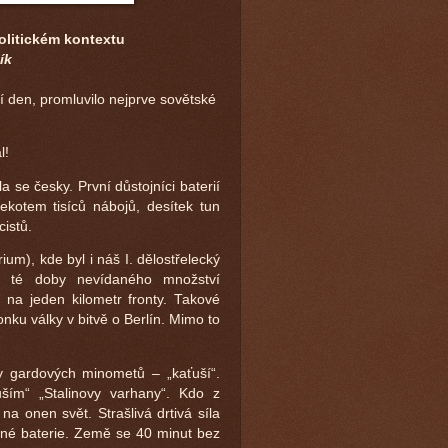
olitickém kontextu
ík
í den, promluvilo nejprve sovětské
l!
a se česky. První důstojníci baterií
jekotem tisíců nábojů, desítek tun
cistů.
um), kde byl i náš I. dělostřelecký
do té doby nevídaného množství
 na jeden kilometr fronty. Takové
nku války v bitvě o Berlín. Mimo to
ky gardových minometů – „kaťuší“.
ťuším“ „Stalinovy varhany“. Kdo z
na onen svět. Strašlivá drtivá síla
tné baterie. Země se 40 minut bez