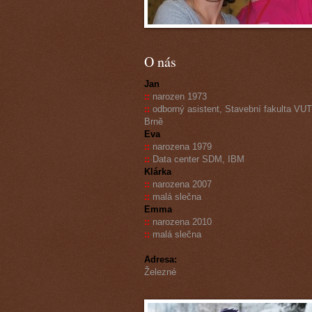
O nás
Jan
::
narozen 1973
::
odborný asistent, Stavební fakulta VUT
Brně
Eva
::
narozena 1979
::
Data center SDM, IBM
Klárka
::
narozena 2007
::
malá slečna
Emma
::
narozena 2010
::
malá slečna
Adresa:
Železné