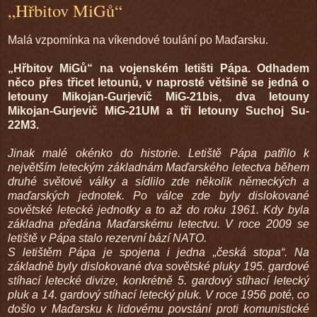
„Hřbitov MiGů“
Malá vzpomínka na víkendové toulání po Maďarsku.
„Hřbitov MiGů“ na vojenském letišti Pápa. Odhadem
něco přes třicet letounů, v naprosté většině se jedná o
letouny Mikojan-Gurjevič MiG-21bis, dva letouny
Mikojan-Gurjevič MiG-21UM a tři letouny Suchoj Su-
22M3.
Jinak malé okénko do historie. Letiště Pápa patřilo k
největším leteckým základnám Maďarského letectva během
druhé světové války a sídlilo zde několik německých a
maďarských jednotek. Po válce zde byly dislokované
sovětské letecké jednotky a to až do roku 1961. Kdy byla
základna předána Maďarskému letectvu. V roce 2009 se
letiště v Pápa stalo rezervní bází NATO.
S letištěm Pápa je spojena i jedna „česká stopa“. Na
základně byly dislokované dva sovětské pluky 195. gardové
stíhací letecké divize, konkrétně 5. gardový stíhací letecký
pluk a 14. gardový stíhací letecký pluk. V roce 1956 poté, co
došlo v Maďarsku k lidovému povstání proti komunistické