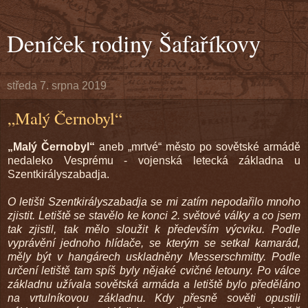
Deníček rodiny Šafaříkovy
středa 7. srpna 2019
„Malý Černobyl“
„Malý Černobyl“
aneb „mrtvé“ město po sovětské armádě
nedaleko Vesprému - vojenská letecká základna u
Szentkirályszabadja.
O letišti Szentkirályszabadja se mi zatím nepodařilo mnoho
zjistit. Letiště se stavělo ke konci 2. světové války a co jsem
tak zjistil, tak mělo sloužit k především výcviku. Podle
vyprávění jednoho hlídače, se kterým se setkal kamarád,
měly být v hangárech uskladněny Messerschmitty. Podle
určení letiště tam spíš byly nějaké cvičné letouny. Po válce
základnu užívala sovětská armáda a letiště bylo předěláno
na vrtulníkovou základnu. Kdy přesně sověti opustili