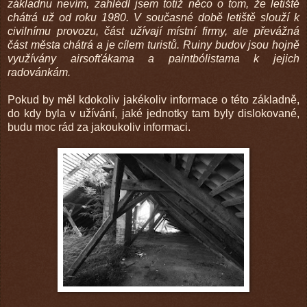
základnu nevím, zahlédl jsem totiž něco o tom, že letiště
chátrá už od roku 1980. V současné době letiště slouží k
civilnímu provozu, část užívají místní firmy, ale převážná
část města chátrá a je cílem turistů. Ruiny budov jsou hojně
využívány airsofťákama a paintbólistama k jejich
radovánkám.
Pokud by měl kdokoliv jakékoliv informace o této základně,
do kdy byla v užívání, jaké jednotky tam byly dislokované,
budu moc rád za jakoukoliv informaci.