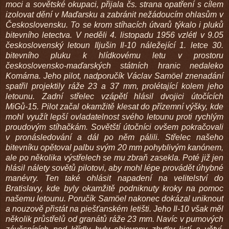
moci a sovětské okupaci, přijala čs. strana opatření s cílem
izolovat dění v Maďarsku a zabránit nežádoucím ohlasům v
Československu. To se krom stíhacích útvarů týkalo i pluků
bitevního letectva. V neděli 4. listopadu 1956 vzlétl v 9.05
československý letoun Iljušin Il-10 náležející 1. letce 30.
bitevního pluku k hlídkovému letu v prostoru
československo-maďarských státních hranic nedaleko
Komárna. Jeho pilot, nadporučík Václav Samöel znenadání
spatřil projektily ráže 23 a 37 mm, prolétající kolem jeho
letounu. Zadní střelec vzápětí hlásil dvojici útočících
MiGů-15. Pilot začal okamžitě klesat do přízemní výšky, kde
mohl využít lepší ovladatelnost svého letounu proti rychlým
proudovým stíhačkám. Sovětští útočníci ovšem pokračovali
v pronásledování a dál po něm pálili. Střelec našeho
bitevníku opětoval palbu svým 20 mm pohyblivým kanónem,
ale po několika výstřelech se mu zbraň zasekla. Poté již jen
hlásil nálety sovětů pilotovi, aby mohl lépe provádět úhybné
manévry. Ten také ohlásit napadení na velitelství do
Bratislavy, kde byly okamžitě podniknuty kroky na pomoc
našemu letounu. Poručík Samöel nakonec dokázal uniknout
a nouzově přistát na piešťanském letišti. Jeho Il-10 však měl
několik průstřelů od granátů ráže 23 mm. Navíc v pumových