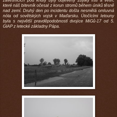
závěsnících pod křídly byly objeveny zbytky listí a větví,
které náš bitevník očesal z korun stromů během úniků těsně
nad zemí. Druhý den po incidentu došla nesmělá omluvná
nóta od sovětských vojsk v Maďarsku. Útočícími letouny
byla s největší pravděpodobností dvojice MiGů-17 od 5.
GIAP z letecké základny Pápa.