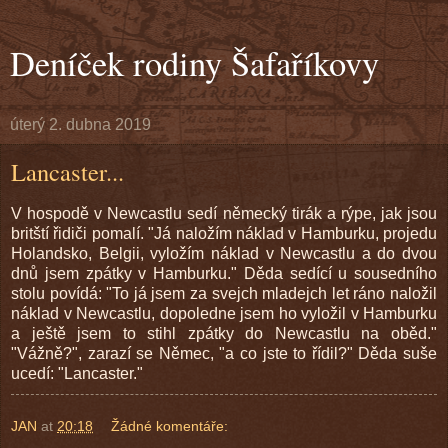
Deníček rodiny Šafaříkovy
úterý 2. dubna 2019
Lancaster...
V hospodě v Newcastlu sedí německý tirák a rýpe, jak jsou
britští řidiči pomalí. "Já naložím náklad v Hamburku, projedu
Holandsko, Belgii, vyložím náklad v Newcastlu a do dvou
dnů jsem zpátky v Hamburku." Děda sedící u sousedního
stolu povídá: "To já jsem za svejch mladejch let ráno naložil
náklad v Newcastlu, dopoledne jsem ho vyložil v Hamburku
a ještě jsem to stihl zpátky do Newcastlu na oběd."
"Vážně?", zarazí se Němec, "a co jste to řídil?" Děda suše
ucedí: "Lancaster."
JAN
at
20:18
Žádné komentáře: