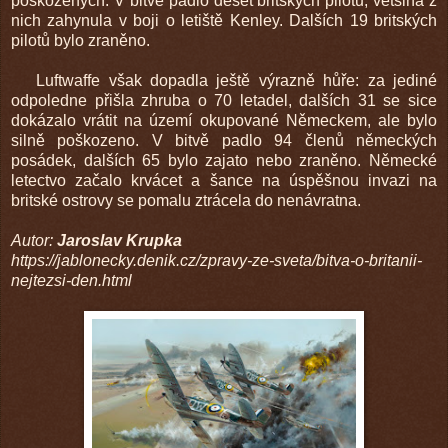
poškozených. V bitvě padlo deset britských pilotů, většina z
nich zahynula v boji o letiště Kenley. Dalších 19 britských
pilotů bylo zraněno.
Luftwaffe však dopadla ještě výrazně hůře: za jediné
odpoledne přišla zhruba o 70 letadel, dalších 31 se sice
dokázalo vrátit na území okupované Německem, ale bylo
silně poškozeno. V bitvě padlo 94 členů německých
posádek, dalších 65 bylo zajato nebo zraněno. Německé
letectvo začalo krvácet a šance na úspěšnou invazi na
britské ostrovy se pomalu ztrácela do nenávratna.
Autor:
Jaroslav Krupka
https://jablonecky.denik.cz/zpravy-ze-sveta/bitva-o-britanii-
nejtezsi-den.html