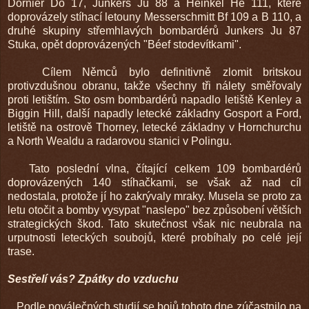
Dornier Do 17, Junkers Ju 88 a Heinkel He 111, které
doprovázely stíhací letouny Messerschmitt Bf 109 a B 110, a
druhé skupiny střemhlavých bombardérů Junkers Ju 87
Stuka, opět doprovázených "Béef stodevítkami".
Cílem Němců bylo definitivně zlomit britskou
protivzdušnou obranu, takže všechny tři nálety směřovaly
proti letištím. Sto osm bombardérů napadlo letiště Kenley a
Biggin Hill, další napadly letecké základny Gosport a Ford,
letiště na ostrově Thorney, letecké základny v Hornchurchu
a North Wealdu a radarovou stanici v Polingu.
Tato poslední vlna, čítající celkem 109 bombardérů
doprovázených 140 stíhačkami, se však až nad cíl
nedostala, protože jí ho zakrývaly mraky. Musela se proto za
letu otočit a bomby vysypat "naslepo" bez způsobení větších
strategických škod. Tato skutečnost však nic neubrala na
urputnosti leteckých soubojů, které probíhaly po celé její
trase.
Sestřelí vás? Zpátky do vzduchu
Podle poválečných studií se bojů tohoto dne zúčastnilo na