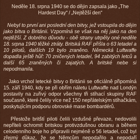
Neděle 18. srpna 1940 se do dějin zapsala jako „The
Hardest Day“ / „Nejtěžší den“
Nebyl to první ani poslední den bitvy, jež vstoupila do dějin
jako bitva o Británii. Vzpomíná se však na něj jako na den
nejtěžší. Z dobrého důvodu - obě strany utrpěly oné neděle
18. srpna 1940 těžké ztráty. Britská RAF přišla o 63 letadel a
10 pilotů, dalších 19 bylo zraněno. Německá Luftwaffe
dopadla ještě hůř: 70 zničených letadel, 94 zabitých letců a
další 65 zraněných či zajatých. A britské nebe si
nepodmanila.
Jako vrchol letecké bitvy o Británii se oficiálně připomíná
15. září 1940, kdy se při obřím náletu Luftwaffe nad Londýn
postavily na zuřivý odpor všechny tři stíhací skupiny RAF
současně, které čelily více než 150 nepřátelským stíhačkám,
poskytujícím podporu obrovské mase bombardérů.
Přestože britští piloti čelili vzdušné převaze, nedovolili
nepříteli ochromit britskou protivzdušnou obranu a během
celodenního boje ho připravili nejméně o 56 letadel, což byl
zřejmý důkaz, že se Němcům nepodařilo a nepodaří