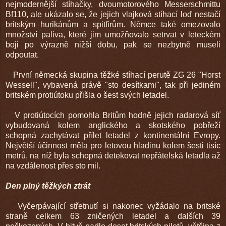
nejmodernější stíhačky, dvoumotorového Messerschmittu
Bf110, ale ukázalo se, že jejich vlajková stíhací loď nestačí
britským hurikánům a spitfirům. Němce také omezovalo
množství paliva, které jim umožňovalo setrvat v leteckém
boji po výrazně nižší dobu, pak se nezbytně museli
odpoutat.
První německá skupina těžké stíhací perutě ZG 26 "Horst
Wessell", vybavená právě "sto desítkami", tak při jediném
britském protiútoku přišla o šest svých letadel.
V protiútocích pomohla Britům hodně jejich radarová síť
vybudovaná kolem anglického a skotského pobřeží
schopná zachytávat přílet letadel z kontinentální Evropy.
Největší účinnost měla pro letovou hladinu kolem šesti tisíc
metrů, na níž byla schopná detekovat nepřátelská letadla až
na vzdálenost přes sto mil.
Den plný těžkých ztrát
Vyčerpávající střetnutí si nakonec vyžádalo na britské
straně celkem 63 zničených letadel a dalších 39