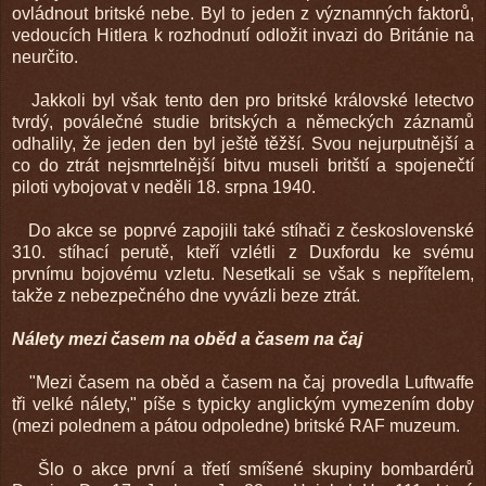
ovládnout britské nebe. Byl to jeden z významných faktorů,
vedoucích Hitlera k rozhodnutí odložit invazi do Británie na
neurčito.
Jakkoli byl však tento den pro britské královské letectvo
tvrdý, poválečné studie britských a německých záznamů
odhalily, že jeden den byl ještě těžší. Svou nejurputnější a
co do ztrát nejsmrtelnější bitvu museli britští a spojenečtí
piloti vybojovat v neděli 18. srpna 1940.
Do akce se poprvé zapojili také stíhači z československé
310. stíhací perutě, kteří vzlétli z Duxfordu ke svému
prvnímu bojovému vzletu. Nesetkali se však s nepřítelem,
takže z nebezpečného dne vyvázli beze ztrát.
Nálety mezi časem na oběd a časem na čaj
"Mezi časem na oběd a časem na čaj provedla Luftwaffe
tři velké nálety," píše s typicky anglickým vymezením doby
(mezi polednem a pátou odpoledne) britské RAF muzeum.
Šlo o akce první a třetí smíšené skupiny bombardérů