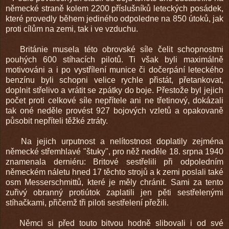
německé straně kolem 2200 příslušníků leteckých posádek,
které provedly během jediného odpoledne na 850 útoků, jak
proti cílům na zemi, tak i ve vzduchu.
Británie musela této obrovské síle čelit schopnostmi
pouhých 600 stíhacích pilotů. Ti však byli maximálně
motivováni a i po vystřílení munice či dočerpání leteckého
benzínu byli schopni velice rychle přistát, přetankovat,
doplnit střelivo a vrátit se zpátky do boje. Přestože byl jejich
počet proti celkové síle nepřítele ani ne třetinový, dokázali
tak oné neděle provést 927 bojových vzletů a opakovaně
působit nepříteli těžké ztráty.
Na jejich urputnost a nelítostnost doplatily zejména
německé střemhlavé "štuky", pro něž neděle 18. srpna 1940
znamenala derniéru: Britové sestřelili při odpoledním
německém náletu hned 17 těchto strojů a k zemi poslali také
osm Messerschmittů, které je měly chránit. Sami za tento
zuřivý obranný protiútok zaplatili jen pěti sestřelenými
stíhačkami, přičemž tři piloti sestřelení přežili.
Němci si před touto bitvou hodně slibovali i od své