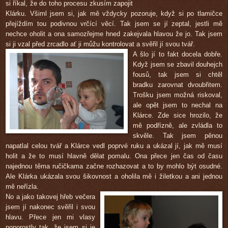
si říkal, že do toho procesu zkusím zapojit
Klárku. Všiml jsem si, jak mě vždycky pozoruje, když si po tlamičce
přejíždím tou podivnou vrčící věcí. Tak jsem se jí zeptal, jestli mě
nechce oholit a ona samozřejme hned zakejvala hlavou že jo. Tak jsem
si ji vzal před zrcadlo ať ji můžu kontrolovat a svěřil jí svou tvář.
A šlo jí to fakt docela dobře.
Když jsem se zbavil douhejch
fousů, tak jsem si chtěl
bradku zarovnat dvoubřitem.
Trošku jsem možná riskoval,
ale opět jsem to nechal na
Klárce. Zde sice hrozilo, že
mě podřízně, ale zvládla to
skvěle. Tak jsem pěnou
napatlal celou tvář a Klárce vedl poprvé ruku a ukázal jí, jak mě musí
holit a že to musí hlavně dělat pomalu. Ona přece jen čas od času
najednou těma ručičkama začne rozhazovat a to by mohlo být osudné.
Ale Klárka ukázala svou šikovnost a oholila mě i žiletkou a ani jednou
mě neřízla.
No a jako takovej hřeb večera
jsem jí nakonec svěřil i svou
hlavu. Přece jen mi vlasy
poporostly tak, že jsem si je