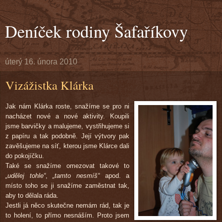
Deníček rodiny Šafaříkovy
úterý 16. února 2010
Vizážistka Klárka
Jak nám Klárka roste, snažíme se pro ni
nacházet nové a nové aktivity. Koupili
jsme barvičky a malujeme, vystřihujeme si
z papíru a tak podobně. Její výtvory pak
zavěšujeme na síť, kterou jsme Klárce dali
do pokojíčku.
Také se snažíme omezovat takové to
„udělej tohle“
,
„tamto nesmíš“
apod. a
místo toho se ji snažíme zaměstnat tak,
aby to dělala ráda.
Jestli já něco skutečne nemám rád, tak je
to holení, to přímo nesnáším. Proto jsem