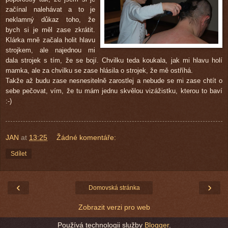
začínal nalehávat a to je
neklamný důkaz toho, že
bych si je měl zase zkrátit.
Klárka mně začala holit hlavu
strojkem, ale najednou mi
dala strojek s tím, že se bojí. Chvilku teda koukala, jak mi hlavu holí
mamka, ale za chvilku se zase hlásila o strojek, že mě ostříhá.
Takže až budu zase nesnesitelně zarostlej a nebude se mi zase chtít o
sebe pečovat, vím, že tu mám jednu skvělou vizážistku, kterou to baví
:-)
JAN
at
13:25
Žádné komentáře:
Sdílet
‹
›
Domovská stránka
Zobrazit verzi pro web
Používá technologii služby
Blogger
.