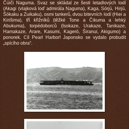
Čúiči Naguma. Svaz se skládal ze šesti letadlových lodí
(Akagi (vlajková loď admirála Naguma), Kaga, Sórjú, Hirjú,
Šókaku a Zuikaku), osmi tankerů, dvou bitevních lodí (Hiei a
Kirišima), tří křižníků (těžké Tone a Čikuma a lehký
Abukuma), torpédoborců (Isokaze, Urakaze, Tanikaze,
Hamakaze, Arare, Kasumi, Kageró, Širanui, Akigumo) a
ponorek. Cíl Pearl Harbor! Japonsko se vydalo probudit
„spícího obra“.