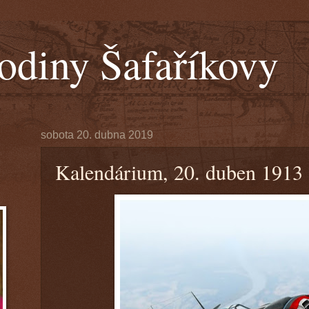
odiny Šafaříkovy
sobota 20. dubna 2019
Kalendárium, 20. duben 1913