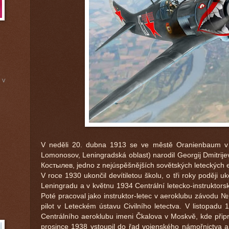
 v
V neděli 20. dubna 1913 se ve městě Oranienbaum v S
Lomonosov, Leningradská oblast) narodil Georgij Dmitrij
Костылев, jedno z nejúspěšnějších sovětských leteckých e
V roce 1930 ukončil devítiletou školu, o tři roky poději
Leningradu a v květnu 1934 Centrální letecko-instrukto
Poté pracoval jako instruktor-letec v aeroklubu závodu №
pilot v Leteckém ústavu Civilního letectva. V listopadu 1
Centrálního aeroklubu imeni Čkalova v Moskvě, kde připr
prosince 1938 vstoupil do řad vojenského námořnictva a