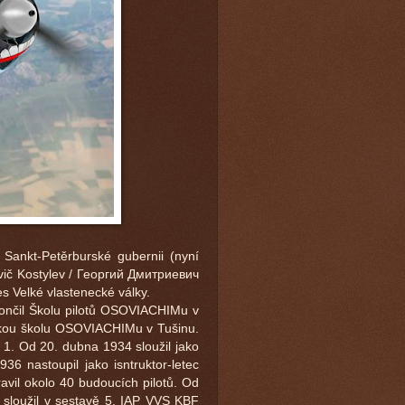
ankt-Petěrburské gubernii (nyní
evič Kostylev / Георгий Дмитриевич
s Velké vlastenecké války.
 ukončil Školu pilotů OSOVIACHIMu v
rskou školu OSOVIACHIMu v Tušinu.
 1. Od 20. dubna 1934 sloužil jako
936 nastoupil jako isntruktor-letec
avil okolo 40 budoucích pilotů. Od
 sloužil v sestavě 5. IAP VVS KBF