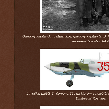
Gardový kapitán A. F. Mjasnikov, gardový kapitán G. D. K
letounem Jakovlev Jak-1
Lavočkin LaGG-3, 'červená 35', na kterém s největší 
Dmitrijevič Kostylev.