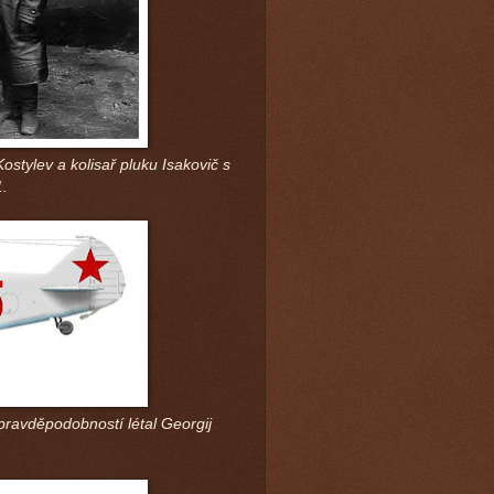
ostylev a kolisař pluku Isakovič s
.
pravděpodobností létal Georgij