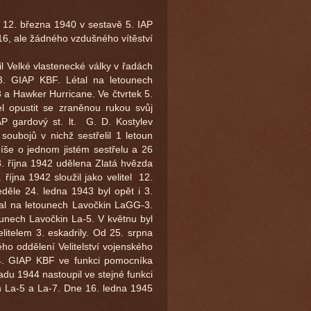
o 12. března 1940 v sestavě 5. IAP
16, ale žádného vzdušného vítěství
l Velké vlastenecké války v řadách
. GIAP KBF. Létal na letounech
 a Hawker Hurricane. Ve čtvrtek 5.
l opustit se zraněnou rukou svůj
P gardový st. lt. G. D. Kostylev
soubojů v nichž sestřelil 1 letoun
íše o jednom jistém sestřelu a 26
3. října 1942 udělena Zlatá hvězda
jna 1942 sloužil jako velitel 12.
děle 24. ledna 1943 byl opět i 3.
étal na letounech Lavočkin LaGG-3.
unech Lavočkin La-5. V květnu byl
itelem 3. eskadrily. Od 25. srpna
ého oddělení Velitelství vojenského
 4. GIAP KBF ve funkci pomocníka
padu 1944 nastoupil ve stejné funkci
in La-5 a La-7. Dne 16. ledna 1945