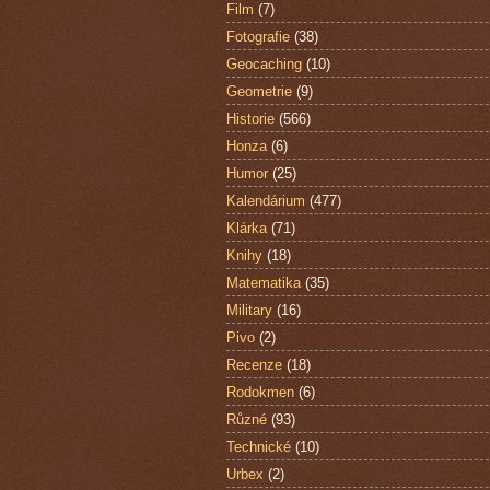
Film
(7)
Fotografie
(38)
Geocaching
(10)
Geometrie
(9)
Historie
(566)
Honza
(6)
Humor
(25)
Kalendárium
(477)
Klárka
(71)
Knihy
(18)
Matematika
(35)
Military
(16)
Pivo
(2)
Recenze
(18)
Rodokmen
(6)
Různé
(93)
Technické
(10)
Urbex
(2)