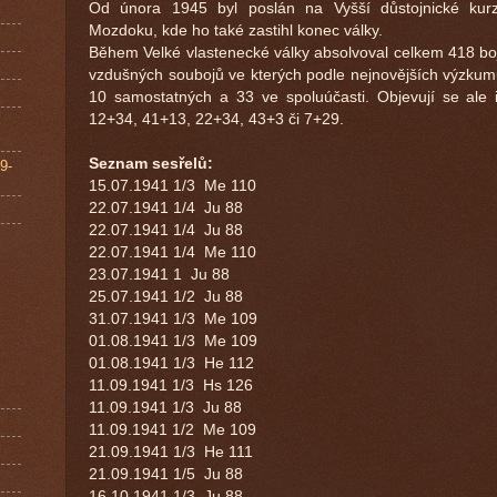
Od února 1945 byl poslán na Vyšší důstojnické kur
Mozdoku, kde ho také zastihl konec války.
Během Velké vlastenecké války absolvoval celkem 418 boj
vzdušných soubojů ve kterých podle nejnovějších výzkumů
10 samostatných a 33 ve spoluúčasti. Objevují se ale i
12+34, 41+13, 22+34, 43+3 či 7+29.
Seznam sesřelů:
9-
15.07.1941
1/3 Me 110
22.07.1941
1/4 Ju 88
22.07.1941
1/4 Ju 88
22.07.1941
1/4 Me 110
23.07.1941
1 Ju 88
25.07.1941
1/2 Ju 88
31.07.1941
1/3 Me 109
01.08.1941
1/3 Me 109
01.08.1941
1/3 He 112
11.09.1941
1/3 Hs 126
11.09.1941
1/3 Ju 88
11.09.1941
1/2 Me 109
21.09.1941
1/3 He 111
21.09.1941
1/5 Ju 88
16.10.1941
1/3 Ju 88