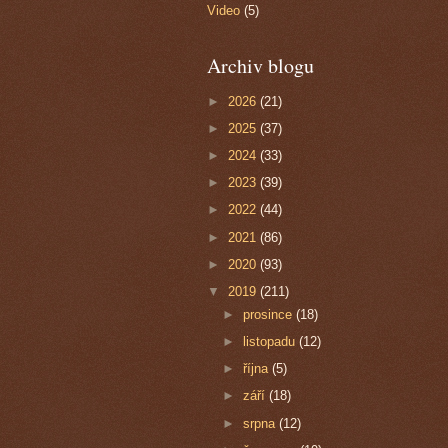
Video
(5)
Archiv blogu
►
2026
(21)
►
2025
(37)
►
2024
(33)
►
2023
(39)
►
2022
(44)
►
2021
(86)
►
2020
(93)
▼
2019
(211)
►
prosince
(18)
►
listopadu
(12)
►
října
(5)
►
září
(18)
►
srpna
(12)