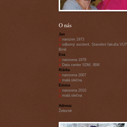
O nás
Jan
::
narozen 1973
::
odborný asistent, Stavební fakulta VUT
Brně
Eva
::
narozena 1979
::
Data center SDM, IBM
Klárka
::
narozena 2007
::
malá slečna
Emma
::
narozena 2010
::
malá slečna
Adresa:
Železné