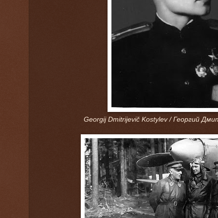
Georgij Dmitrijevič Kostylev / Георгий Д