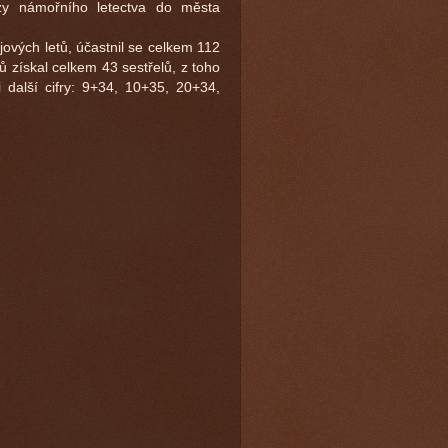
zy námořního letectva do města
ových letů, účastnil se celkem 112
 získal celkem 43 sestřelů, z toho
 další cifry: 9+34, 10+35, 20+34,