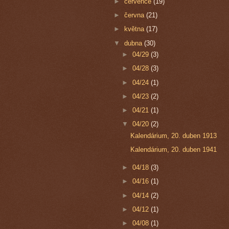
►
července
(19)
►
června
(21)
►
května
(17)
▼
dubna
(30)
►
04/29
(3)
►
04/28
(3)
►
04/24
(1)
►
04/23
(2)
►
04/21
(1)
▼
04/20
(2)
Kalendárium, 20. duben 1913
Kalendárium, 20. duben 1941
►
04/18
(3)
►
04/16
(1)
►
04/14
(2)
►
04/12
(1)
►
04/08
(1)