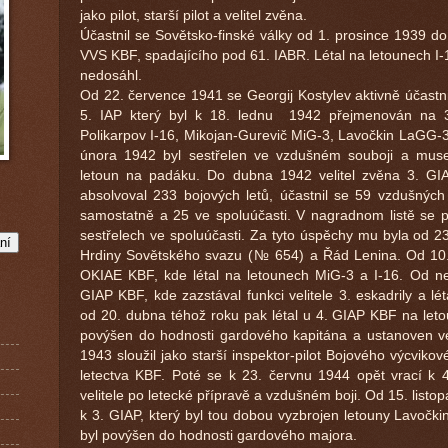
jako pilot, starší pilot a velitel zvěna.
Účastnil se Sovětsko-finské války od 1. prosince 1939 d
VVS KBF, spadajícího pod 61. IABR. Létal na letounech I-
nedosáhl.
Od 22. července 1941 se Georgij Kostylev aktivně účastni
5. IAP který byl k 18. lednu 1942 přejmenován na 3
Polikarpov I-16, Mikojan-Gurevič MiG-3, Lavočkin LaGG-3
února 1942 byl sestřelen ve vzdušném souboji a muse
letoun na padáku. Do dubna 1942 velitel zvěna 3. GIA
absolvoval 233 bojových letů, účastnil se 59 vzdušných 
samostatně a 25 ve spoluúčasti. V nagradnom listě se p
sestřelech ve spoluúčasti. Za tyto úspěchy mu byla od 2
Hrdiny Sovětského svazu (№ 654) a Řád Lenina. Od 10. ří
OKIAE KBF, kde létal na letounech MiG-3 a I-16. Od ne
GIAP KBF, kde zazstával funkci velitele 3. eskadrily a l
od 20. dubna téhož roku pak létal u 4. GIAP KBF na leto
povýšen do hodnosti gardového kapitána a ustanoven vel
1943 sloužil jako starší inspektor-pilot Bojového výcvikov
letectva KBF. Poté se k 23. červnu 1944 opět vrací k
velitele po letecké přípravě a vzdušném boji. Od 15. listo
k 3. GIAP, který byl tou dobou vyzbrojen letouny Lavočk
byl povýšen do hodnosti gardového majora.