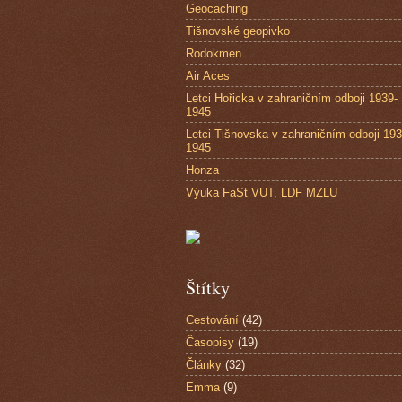
Geocaching
Tišnovské geopivko
Rodokmen
Air Aces
Letci Hořicka v zahraničním odboji 1939-
1945
Letci Tišnovska v zahraničním odboji 193
1945
Honza
Výuka FaSt VUT, LDF MZLU
Štítky
Cestování
(42)
Časopisy
(19)
Články
(32)
Emma
(9)