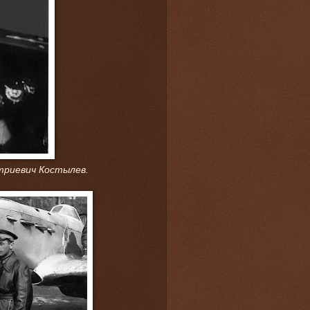
митриевич Костылев.