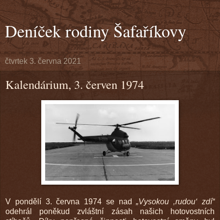
Deníček rodiny Šafaříkovy
čtvrtek 3. června 2021
Kalendárium, 3. červen 1974
V pondělí 3. června 1974 se nad
„Vysokou ‚rudou‘ zdí“
odehrál poněkud zvláštní zásah našich hotovostních