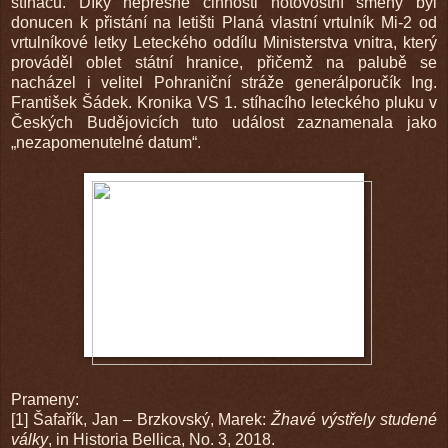
stíhačů. Díky nepřesné činnosti hotovostní směny byl
donucen k přistání na letišti Planá vlastní vrtulník Mi-2 od
vrtulníkové letky Leteckého oddílu Ministerstva vnitra, který
prováděl oblet státní hranice, přičemž na palubě se
nacházel i velitel Pohraniční stráže generálporučík Ing.
František Šádek. Kronika VS 1. stíhacího leteckého pluku v
Českých Budějovicích tuto událost zaznamenala jako
„nezapomenutelné datum“.
Prameny:
[1] Šafařík, Jan – Brzkovský, Marek:
Žhavé výstřely studené
války
, in Historia Bellica, No. 3, 2018.