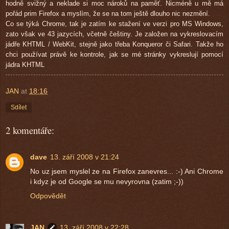
hodně svižný a neklade si moc nároků na paměť. Nicméně u mě má
pořád prim Firefox a myslím, že se na tom ještě dlouho nic nezmění.
Co se týká Chrome, tak je zatím ke stažení ve verzi pro MS Windows,
zato však ve 43 jazycích, včetně češtiny. Je založen na vykreslovacím
jádře KHTML / WebKit, stejně jako třeba Konqueror či Safari. Takže ho
chci používat právě ke kontrole, jak se mé stránky vykreslují pomocí
jádra KHTML
JAN
at
18:16
Sdílet
2 komentáře:
dave
13. září 2008 v 21:24
No uz jsem myslel ze na Firefox zanevres... :-) Ani Chrome
i kdyz je od Google se mu nevyrovna (zatim ;-))
Odpovědět
JAN
13. září 2008 v 22:28