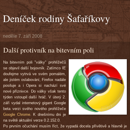
Deníček rodiny Šafaříkovy
neděle 7. září 2008
Další protivník na bitevním poli
Na bitevním poli "války" prohlížečů
se objevil další bojovník. Zatímco IE
doufejme vytrvá ve svém pomalém,
ale jistém oslabování, Firefox nadále
posiluje a i Opera si nachází své
nové příznivce. Do války však tento
týden vstoupil další hráč. V úterý 2.
září vydal internetový gigant Google
beta verzi svého nového prohlížeče
Google Chrome
. K dnešnímu dni je
na světě aktuální verze 0.2.152.0.
Po prvním očuchání musím říct, že vypadá docela přívětivě a hlavně je