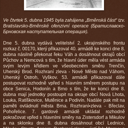
Ve čtvrtek 5. dubna 1945 byla zahájena „Brněnská část“ tzv.
Bratislavsko-Brněnské ofenzivní operace (Братиславско-
Брновская наступательная операция).
Dne 5. dubna vydává velitelství 2. ukrajinského frontu
rozkaz č. 00170, který přikazoval 40. armádě ke konci dne 8.
dubna násilně překonat řeku Váh a dosáhnout okrajů obcí
Půchov a Nemcová s tím, že hlavní úder měla vést armáda
svým levým křídlem ve všeobecném směru Trenčín,
Uherský Brod. Rozhraní zleva - Nové Město nad Váhom,
Uherský Ostroh, Vyškov. 53. armádě přikazoval dále
postupovat rozhodně vpřed s hlavním směrem postupu na
obce Senica, Hodonín a Brno s tím, že ke konci dne 8.
dubna mají jednotky postoupit na okraje obcí Nová Lhota,
Louka, Ratíškovice, Mutěnice a Podivín. Nadále pak mít na
paměti ovládnutí města Brna. Rozhraní•zleva - Břeclav,
Pohořelice. 7. gardové armádě ukládal rozhodně
pokračovat vpřed s hlavními směry na Zistersdorf a Mikulov
a na sklonku dne 8. dubna dosáhnout obcí Lednice,