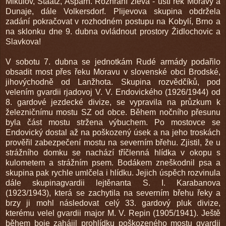
Mikulov, Staatz, Asparn. Rozhraní zleva - ústí řek Moravy a
Dunaje, dále Volkersdorf. Plijevova skupina obdržela
zadání pokračovat v rozhodném postupu na Kobylí, Brno a
na sklonku dne 9. dubna ovládnout prostory Židlochovic a
Slavkova!
V sobotu 7. dubna se jednotkám Rudé armády podařilo
obsadit most přes řeku Moravu v slovenské obci Brodské,
jihovýchodně od Lanžhota. Skupina rozvědčíků, pod
velením gvardii rjadovoj V. V. Endovického (1926/1944) od
8. gardové jezdecké divize, se vypravila na průzkum k
železničnímu mostu SZ od obce. Během nočního přesunu
byla část mostu stržena výbuchem. Po mostovce se
Endovický dostal až na poškozený úsek a na jeho troskách
prověřil zabezpečení mostu na severním břehu. Zjistil, že u
strážního domku se nachází tříčlenná hlídka v okopu s
kulometem a strážním psem. Bodákem zneškodnil psa a
skupina pak rychle umlčela i hlídku. Jejich úspěch rozvinula
dále skupinagvardii lejtěnanta S. I. Karabanova
(1923/1943), která se zachytila na severním břehu řeky a
brzy ji mohl následovat celý 33. gardový pluk divize,
kterému velel gvardii major M. V. Repin (1905/1941). Ještě
během boje zahájil prohlídku poškozeného mostu gvardii