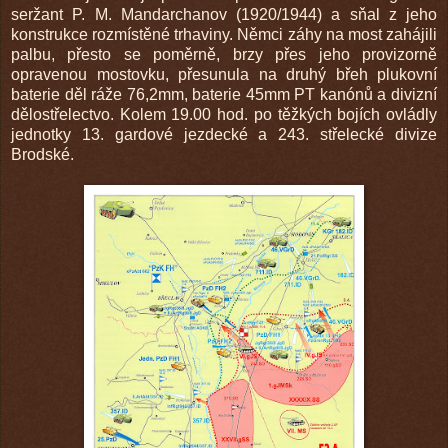
seržant P. M. Mandarchanov (1920/1944) a sňal z jeho
konstrukce rozmístěné trhaviny. Němci záhy na most zahájili
palbu, přesto se poměrně, brzy přes jeho provizorně
opravenou mostovku, přesunula na druhý břeh plukovní
baterie děl ráže 76,2mm, baterie 45mm PT kanónů a divizní
dělostřelectvo. Kolem 19.00 hod. po těžkých bojích ovládly
jednotky 13. gardové jezdecké a 243. střelecké divize
Brodské.