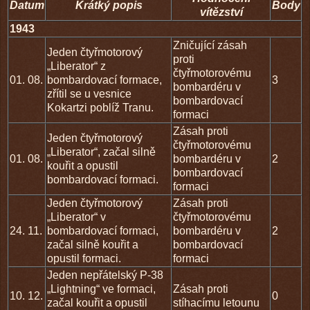
Datum
Krátký popis
Body
vítězství
1943
Zničující zásah
Jeden čtyřmotorový
proti
„Liberator“ z
čtyřmotorovému
01. 08.
bombardovací formace,
3
bombardéru v
zřítil se u vesnice
bombardovací
Kokartzi poblíž Tranu.
formaci
Zásah proti
Jeden čtyřmotorový
čtyřmotorovému
„Liberator“, začal silně
01. 08.
bombardéru v
2
kouřit a opustil
bombardovací
bombardovací formaci.
formaci
Jeden čtyřmotorový
Zásah proti
„Liberator“ v
čtyřmotorovému
24. 11.
bombardovací formaci,
bombardéru v
2
začal silně kouřit a
bombardovací
opustil formaci.
formaci
Jeden nepřátelský P-38
„Lightning“ ve formaci,
Zásah proti
10. 12.
0
začal kouřit a opustil
stíhacímu letounu