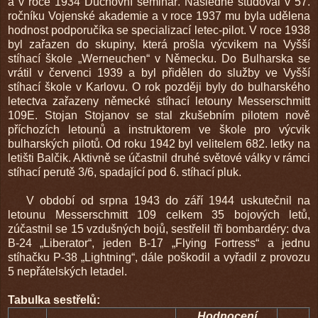
a v roce 1934 Duchovní seminář. Následně studoval v 57.
ročníku Vojenské akademie a v roce 1937 mu byla udělena
hodnost podporučíka se specializací letec-pilot. V roce 1938
byl zařazen do skupiny, která prošla výcvikem na Vyšší
stíhací škole „Werneuchen“ v Německu. Do Bulharska se
vrátil v červenci 1939 a byl přidělen do služby ve Vyšší
stíhací škole v Karlovu. O rok později byly do bulharského
letectva zařazeny německé stíhací letouny Messerschmitt
109E. Stojan Stojanov se stal zkušebním pilotem nově
příchozích letounů a instruktorem ve škole pro výcvik
bulharských pilotů. Od roku 1942 byl velitelem 682. letky na
letišti Balčik. Aktivně se účastnil druhé světové války v rámci
stíhací perutě 3/6, spadající pod 6. stíhací pluk.
V období od srpna 1943 do září 1944 uskutečnil na
letounu Messerschmitt 109 celkem 35 bojových letů,
zúčastnil se 15 vzdušných bojů, sestřelil tři bombardéry: dva
B-24 „Liberator“, jeden B-17 „Flying Fortress“ a jednu
stíhačku P-38 „Lightning“, dále poškodil a vyřadil z provozu
5 nepřátelských letadel.
Tabulka sestřelů:
Hodnocení