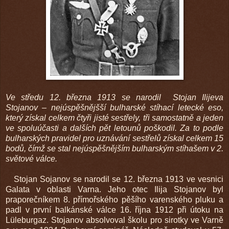
Ve středu 12. března 1913 se narodil Stojan Ilijeva
Stojanov – nejúspěšnějšší bulharské stíhací letecké eso,
který získal celkem čtyři jisté sestřely, tři samostatně a jeden
ve spoluúčasti a dalších pět letounů poškodil. Za to podle
bulharských pravidel pro uznávání sestřelů získal celkem 15
bodů, čímž se stal nejúspěšnějším bulharským stíhašem v 2.
světové válce.
Stojan Sojanov se narodil se 12. března 1913 ve vesnici
Galata v oblasti Varna. Jeho otec Ilija Stojanov byl
praporečníkem 8. přímořského pěšího varenského pluku a
padl v první balkánské válce 16. října 1912 při útoku na
Lüleburgaz. Stojanov absolvoval školu pro sirotky ve Varně