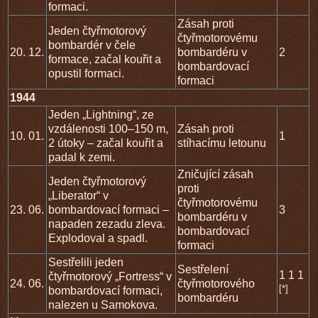
formaci.
Zásah proti
Jeden čtyřmotorový
čtyřmotorovému
bombardér v čele
20. 12.
bombardéru v
2
formace, začal kouřit a
bombardovací
opustil formaci.
formaci
1944
Jeden „Lightning“, ze
vzdálenosti 100–150 m,
Zásah proti
10. 01.
1
2 útoky – začal kouřit a
stíhacímu letounu
padal k zemi.
Zničující zásah
Jeden čtyřmotorový
proti
„Liberator“ v
čtyřmotorovému
23. 06.
bombardovací formaci –
3
bombardéru v
napaden zezadu zleva.
bombardovací
Explodoval a spadl.
formaci
Sestřelili jeden
Sestřelení
1 1 1
čtyřmotorový „Fortress“ v
24. 06.
čtyřmotorového
[*]
bombardovací formaci,
bombardéru
nalezen u Samokova.