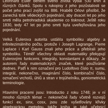
Leonhard Euler během svého života vydal 530 knih a
různých článků. Spolu s rukopisy z jeho pozůstalosti se
počet jeho prací zvýšil na 886. Hraběti Orlovi přislíbil, že
zanechá tolik vědeckých pojednání, aby dvacet let po jeho
smrti měla petrohradská akademie co tisknout. Ještě roku
1830, tedy 47 let po jeho smrti byla uveřejňována jeho
pojednání.
Velká Eulerova autorita ustálila symboliku algebry a
inﬁnitezimálního počtu, protože i Joseph Lagrange, Pierre
Laplace i Karl Gauss znali jeho práce a přebírali jeho
symboliku. Téměř všechny oblasti matematiky překypují
Eulerovými funkcemi, integrály, konstantami a důkazy. Je
autorem řady matematických značek, které používáme
dodnes. Patří k nim označení pro Ludolfovo číslo π, sumu,
integrál, nekonečno, imaginární číslo, kombinační číslo,
označení vrcholů, úhlů a stran v trojúhelníku, goniometrická
terminologie.
Hlavními pracemi jsou: Introductio z roku 1748; je v ní
mnoho různých témat – nekonečné řady včetně rozvojů
funkcí ex, sinx, cosx, jsou zde vyšetřovány křivky
algebraickou metodou, takže kniha je také učebnicí