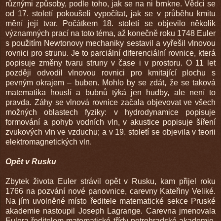
různými způsoby, podle toho, jak se na ni brnkne. Vědci se
od 17. století pokoušeli vypočítat, jak se v průběhu kmitu
mění její tvar. Počátkem 18. století se objevilo několik
významných prací na toto téma, až konečně roku 1748 Euler
s použitím Newtonovy mechaniky sestavil a vyřešil vlnovou
rovnici pro strunu. Je to parciální diferenciální rovnice, která
popisuje změny tvaru struny v čase i v prostoru. O 11 let
později odvodil vlnovou rovnici pro kmitající plochu s
pevným okrajem – buben. Mohlo by se zdát, že se taková
matematika houslí a bubnů týká jen hudby, ale není to
pravda. Záhy se vlnová rovnice začala objevovat ve všech
možných oblastech fyziky: v hydrodynamice popisuje
formování a pohyb vodních vln, v akustice popisuje šíření
zvukových vln ve vzduchu; a v 19. století se objevila v teorii
elektromagnetických vln.
Opět v Rusku
Zbytek života Euler strávil opět v Rusku, kam přijel roku
1766 na pozvání nové panovnice, carevny Kateřiny Veliké.
Na jím uvolněné místo ředitele matematické sekce Pruské
akademie nastoupil Joseph Lagrange. Carevna jmenovala
Eulera ředitelem matematické třídy petrohradské akademie,