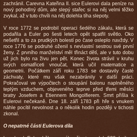
zachránil. Carevna Kateřina II. sice Eulerovi dala peníze na
nový pohodlný dům, ale slepý stařec si na něj velmi těžko
zvykal, až v tuto chvíli na něj dolehla tíha slepoty.
V roce 1772 se podrobil operaci šedého zákalu, která se
podařila a Euler po šesti letech opět spatřil světlo. Oko
nešetřil a to za prudkých bolestí po čase osleplo navždy. V
roce 1776 se podruhé oženil s nevlastní sestrou své první
ženy. Z prvního manželství měl třináct dětí, ale v tuto dobu
už jich bylo na živu jen pět. Konec života strávil v kruhu
svých osmatřiceti vnoučat, která učil matematice a
geometrii. Počátkem září roku 1783 se dostavily časté
záchvaty, které mu však nezabránily v další práci.
Pokračoval ve výpočtech o stoupání balonu naplněného
teplým vzduchem, objeveného teprve před třemi měsíci
bratry Josefem a Etiennem Mongolfierem. Smrt přišla k
Eulerovi nečekaně. Dne 18. září 1783 při hře s vnukem
náhle pocítil nevolnost a o několik hodin později v tichosti
zkonal.
O nepatrné části Eulerova díla