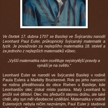
Ve čtvrtek 17. dubna 1707 se Basileji ve Švýcarsku narodil
Leonhard Paul Euler, průkopnický švýcarský matematik a
fyzik. Je považován za nejlepšího matematika 18. století a
za jednoho z nejlepších matematiků vůbec.
„Vyšší matematika nám osvětluje nejskrytější pravdy a
vynáší je na světlo.“
Leonhard Euler se narodil ve švýcarské Basileji v rodině
Paula Eulera a Markéty Bruckerové. Rok po jeho narození
se rodina přestěhovala do obce Riehen u Basileje, kde
Leonhardův otec získal místo pastora. Malý Leonhard tu
prožil své dětství. Otec mu předurčil stejnou dráhu, ale také
chtěl, aby syn měl všeobecné vzdělání. Matematika v rodině
Eulerových nebyla ničím neznámým, Paul Euler ji studoval