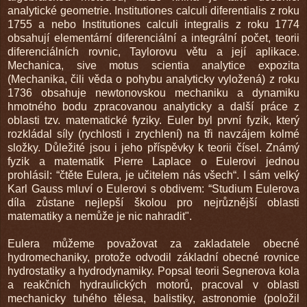
analytické geometrie. Institutiones calculi diferentialis z roku
1755 a nebo Institutiones calculi integralis z roku 1774
obsahují elementární diferenciální a integrální počet, teorii
diferenciálních rovnic, Taylorovu větu a její aplikace.
Mechanica, sive motus scientia analytice expozita
(Mechanika, čili věda o pohybu analyticky vyložená) z roku
1736 obsahuje newtonovskou mechaniku a dynamiku
hmotného bodu zpracovanou analyticky a další práce z
oblasti tzv. matematické fyziky. Euler byl první fyzik, který
rozkládal síly (rychlosti i zrychlení) na tři navzájem kolmé
složky. Důležité jsou i jeho příspěvky k teorii čísel. Známý
fyzik a matematik Pierre Laplace o Eulerovi jednou
prohlásil: “čtěte Eulera, je učitelem nás všech“. I sám velký
Karl Gauss mluví o Eulerovi s obdivem: “Studium Eulerova
díla zůstane nejlepší školou pro nejrůznější oblasti
matematiky a nemůže je nic nahradit".
Eulera můžeme považovat za zakladatele obecné
hydromechaniky, protože odvodil základní obecné rovnice
hydrostatiky a hydrodynamiky. Popsal teorii Segnerova kola
a reakčních hydraulických motorů, pracoval v oblasti
mechanicky tuhého tělesa, balistiky, astronomie (položil