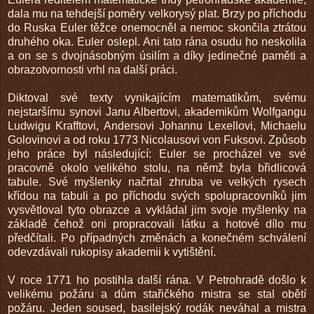
dala mu na tehdejší poměry velkorysý plat. Brzy po příchodu
do Ruska Euler těžce onemocněl a nemoc skončila ztrátou
druhého oka. Euler oslepl. Ani tato rána osudu ho neskolila
a on se s dvojnásobným úsilím a díky jedinečné paměti a
obrazotvornosti vrhl na další práci.
Diktoval své texty vynikajícím matematikům, svému
nejstaršímu synovi Janu Albertovi, akademikům Wolfgangu
Ludwigu Krafftovi, Andersovi Johannu Lexellovi, Michaelu
Golovinovi a od roku 1773 Nicolausovi von Fuksovi. Způsob
jeho práce byl následující: Euler se procházel ve své
pracovně okolo velikého stolu, na němž byla břidlicová
tabule. Své myšlenky načrtal zhruba ve velkých rysech
křídou na tabuli a po příchodu svých spolupracovníků jim
vysvětloval tyto obrazce a vykládal jim svoje myšlenky na
základě čehož oni propracovali látku a hotové dílo mu
předčítali. Po případných změnách a konečném schválení
odevzdávali rukopisy akademii k vytištění.
V roce 1771 ho postihla další rána. V Petrohradě došlo k
velikému požáru a dům stařičkého mistra se stal obětí
požáru. Jeden soused, basilejský rodák neváhal a mistra