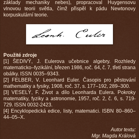
základy mechaniky nebes), propracoval Huygensovu
vlnovou teorii světla, čímž přispěl k pádu Newtonovy
korpuskulární teorie.
Použité zdroje
[1] ŠEDIVÝ, J. Eulerova učebnice algebry. Rozhledy
matematicko–fyzikální, březen 1986, roč. 64, č. 7, třetí strana
obálky. ISSN 0035–9343.
[2] FELBER, V. Leonhard Euler. Časopis pro pěstování
mathematiky a fysiky, 1908, roč. 37, s. 177–192, 289–300.
[3] VESELÝ, F. Život a dílo Leonharda Eulera. Pokroky
matematiky, fyziky a astronomie, 1957, roč. 2, č. 6, s. 719-
729. ISSN 0032-2423.
[4] Encyklopedická edice, listy, matematici. ISBN 80–860–
44–05–X.
Autor textu:
Mgr. Magda Králová