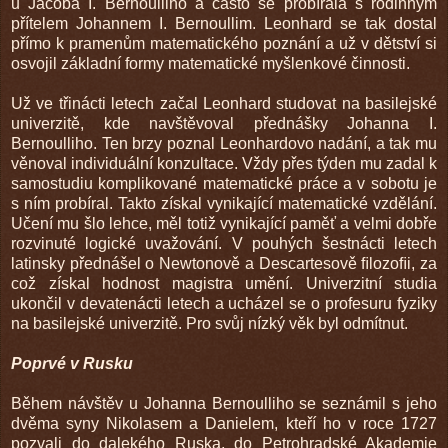
u Jacoba I. Bernoulliho a často se probírala s rodinným
přítelem Johannem I. Bernoullim. Leonhard se tak dostal
přímo k pramenům matematického poznání a už v dětství si
osvojil základní formy matematické myšlenkové činnosti.
Už ve třinácti letech začal Leonhard studovat na basilejské
univerzitě, kde navštěvoval přednášky Johanna I.
Bernoulliho. Ten brzy poznal Leonhardovo nadání, a tak mu
věnoval individuální konzultace. Vždy přes týden mu zadal k
samostudiu komplikované matematické práce a v sobotu je
s ním probíral. Takto získal vynikající matematické vzdělání.
Učení mu šlo lehce, měl totiž vynikající paměť a velmi dobře
rozvinuté logické uvažování. V pouhých šestnácti letech
latinsky přednášel o Newtonově a Descartesově ﬁlozoﬁi, za
což získal hodnost magistra umění. Univerzitní studia
ukončil v devatenácti letech a ucházel se o profesuru fyziky
na basilejské univerzitě. Pro svůj nízký věk byl odmítnut.
Poprvé v Rusku
Během návštěv u Johanna Bernoulliho se seznámil s jeho
dvěma syny Nikolasem a Danielem, kteří ho v roce 1727
pozvali do dalekého Ruska, do Petrohradské Akademie