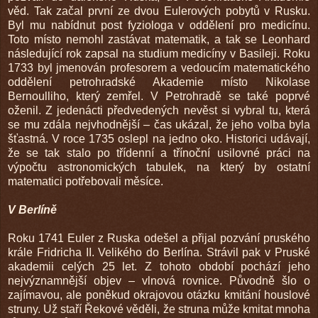
věd. Tak začal první ze dvou Eulerových pobytů v Rusku.
Byl mu nabídnut post fyziologa v oddělení pro medicínu.
Toto místo nemohl zastávat matematik, a tak se Leonhard
následující rok zapsal na studium medicíny v Basileji. Roku
1733 byl jmenován profesorem a vedoucím matematického
oddělení petrohradské Akademie místo Nikolase
Bernoulliho, který zemřel. V Petrohradě se také poprvé
oženil. Z jedenácti předvedených nevěst si vybral tu, která
se mu zdála nejvhodnější – čas ukázal, že jeho volba byla
šťastná. V roce 1735 oslepl na jedno oko. Historici udávají,
že se tak stalo po třídenní a třínoční usilovné práci na
výpočtu astronomických tabulek, na který by ostatní
matematici potřebovali měsíce.
V Berlíně
Roku 1741 Euler z Ruska odešel a přijal pozvání pruského
krále Fridricha II. Velikého do Berlína. Strávil pak v Pruské
akademii celých 25 let. Z tohoto období pochází jeho
nejvýznamnější objev – vlnová rovnice. Původně šlo o
zajímavou, ale poněkud okrajovou otázku kmitání houslové
struny. Už staří Řekové věděli, že struna může kmitat mnoha