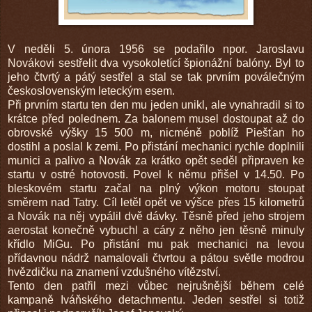
V neděli 5. února 1956 se podařilo npor. Jaroslavu
Novákovi sestřelit dva vysokoletící špionážní balóny. Byl to
jeho čtvrtý a pátý sestřel a stal se tak prvním poválečným
československým leteckým esem.
Při prvním startu ten den mu jeden unikl, ale vynahradil si to
krátce před polednem. Za balonem musel dostoupat až do
obrovské výšky 15 500 m, nicméně poblíž Piešťan ho
dostihl a poslal k zemi. Po přistání mechanici rychle doplnili
munici a palivo a Novák za krátko opět seděl připraven ke
startu v ostré hotovosti. Povel k němu přišel v 14.50. Po
bleskovém startu začal na plný výkon motoru stoupat
směrem nad Tatry. Cíl letěl opět ve výšce přes 15 kilometrů
a Novák na něj vypálil dvě dávky. Těsně před jeho strojem
aerostat konečně vybuchl a cáry z něho jen těsně minuly
křídlo MiGu. Po přistání mu pak mechanici na levou
přídavnou nádrž namalovali čtvrtou a pátou světle modrou
hvězdičku na znamení vzdušného vítězství.
Tento den patřil mezi vůbec nejrušnější během celé
kampaně Iváňského detachmentu. Jeden sestřel si totiž