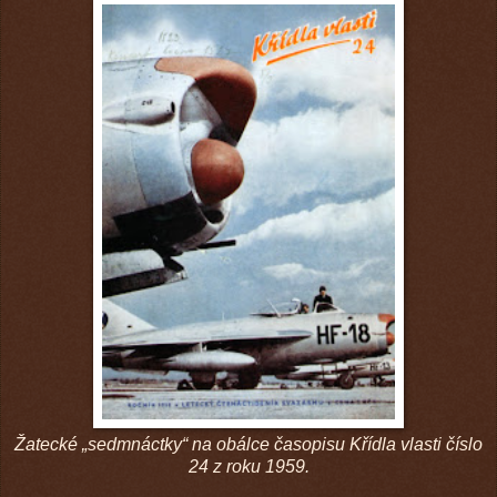
Žatecké „sedmnáctky“ na obálce časopisu Křídla vlasti číslo
24 z roku 1959.