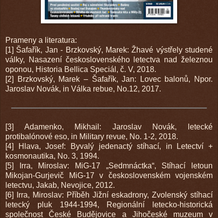
Prameny a literatura:
[1] Šafařík, Jan - Brzkovský, Marek: Žhavé výstřely studené
války, Nasazení československého letectva nad železnou
oponou, Historia Bellica Speciál, č. V, 2018.
[2] Brzkovský, Marek – Šafařík, Jan: Lovec balonů, Npor.
Jaroslav Novák, in Válka rebue, No.12, 2017.
[3] Adamenko, Mikhail: Jaroslav Novák, letecké
protibalónové eso, in Military revue, No. 1-2, 2018.
[4] Hlava, Josef: Byvalý jedenactý stíhací, in Letectví +
kosmonautika, No. 3, 1994.
[5] Irra, Miroslav: MiG-17 „Sedmnáctka“, Stíhací letoun
Mikojan-Gurjevič MiG-17 v československém vojenském
letectvu, Jakab, Nevojice, 2012.
[6] Irra, Miroslav: Příběh Jižní eskadrony, Zvolenský stíhací
letecký pluk 1944-1994, Regionální letecko-historická
společnost České Budějovice a Jihočeské muzeum v