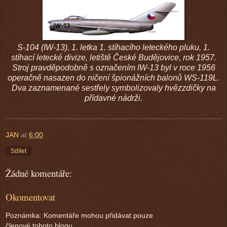
S-104 (IW-13), 1. letka 1. stíhacího leteckého pluku, 1.
stíhací letecké divize, letiště České Budějovice, rok 1957.
Stroj pravděpodobně s označením IW-13 byl v roce 1956
operačně nasazen do ničení špionážních balonů WS-119L.
Dva zaznamenané sestřely symbolizovaly hvězzdičky na
přídavné nádrži.
JAN
at
6:00
Sdílet
Žádné komentáře:
Okomentovat
Poznámka: Komentáře mohou přidávat pouze
členové tohoto blogu.