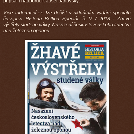
připsal i nadporučík Josef Janovský.
Více indormací se lze dočíst v aktuálním vydání speciálu
časopisu Historia Bellica Speciál, č. V / 2018 - Žhavé
výstřely studené války, Nasazení československého letectva
nad železnou oponou.