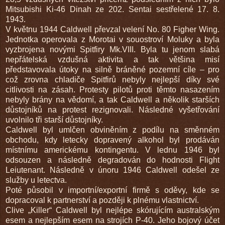
Mitsubishi Ki-46 Dinah ze 202. Sentai sestřelené 17. 8.
1943.
V květnu 1944 Caldwell převzal velení No. 80 Figher Wing.
Jednotka operovala z Morotai v souostroví Moluky a byla
vyzbrojena novými Spitfiry Mk.VIII. Byla tu jenom slabá
nepřátelská vzdušná aktivita a tak většina misí
představovala útoky na silně bráněné pozemní cíle – pro
což zrovna chladiče Spitfirů nebyly nejlepší díky své
citlivosti na zásah. Protesty pilotů proti těmto nasazením
nebyly brány na vědomí, a tak Caldwell a několik starších
důstojníků na protest rezignovali. Následné vyšetřování
uvolnilo tři starší důstojníky.
Caldwell byl umlčen obviněním z podílu na směnném
obchodu, kdy letecky dopravený alkohol byl prodáván
místnímu americkému kontingentu. V lednu 1946 byl
odsouzen a následně degradován do hodnosti Flight
Leiutenant. Následně v únoru 1946 Caldwell odešel ze
služby u letectva.
Poté působil v importní/exportní firmě s oděvy, kde se
dopracoval k partnerství a později k plnému vlastnictví.
Clive „Killer“ Caldwell byl nejlépe skórujícím australským
esem a nejlepším esem na strojích P-40. Jeho bojový účet