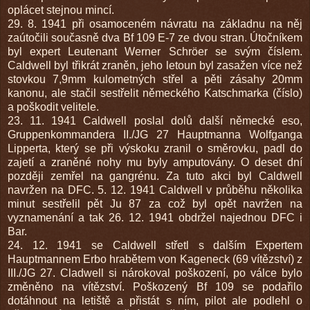
oplácet stejnou mincí.
29. 8. 1941 při osamoceném návratu na základnu na něj
zaútočili současně dva Bf 109 E-7 ze dvou stran. Útočníkem
byl expert Leutenant Werner Schröer se svým číslem.
Caldwell byl třikrát zraněn, jeho letoun byl zasažen více než
stovkou 7,9mm kulometných střel a pěti zásahy 20mm
kanonu, ale stačil sestřelit německého Katschmarka (číslo)
a poškodit velitele.
23. 11. 1941 Caldwell poslal dolů další německé eso,
Gruppenkommandera II./JG 27 Hauptmanna Wolfganga
Lipperta, který se při výskoku zranil o směrovku, padl do
zajetí a zraněné nohy mu byly amputovány. O deset dní
později zemřel na gangrénu. Za tuto akci byl Caldwell
navržen na DFC. 5. 12. 1941 Caldwell v průběhu několika
minut sestřelil pět Ju 87 za což byl opět navržen na
vyznamenání a tak 26. 12. 1941 obdržel najednou DFC i
Bar.
24. 12. 1941 se Caldwell střetl s dalším Expertem
Hauptmannem Erbo hrabětem von Kageneck (69 vítězství) z
III./JG 27. Cladwell si nárokoval poškození, po válce bylo
změněno na vítězství. Poškozený Bf 109 se podařilo
dotáhnout na letiště a přistát s ním, pilot ale podlehl o