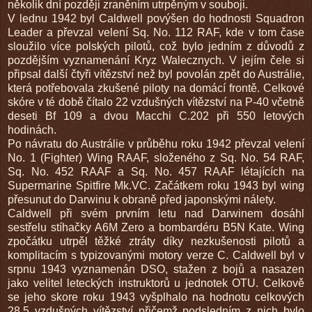
několik dní později zraněním utrpěným v souboji.
V lednu 1942 byl Caldwell povýšen do hodnosti Squadron
Leader a převzal velení Sq. No. 112 RAF, kde v tom čase
sloužilo více polských pilotů, což bylo jedním z důvodů z
pozdějším vyznamenání Kryz Walecznych. V jejím čele si
připsal další čtyři vítězství než byl povolán zpět do Austrálie,
která potřebovala zkušené piloty na domácí frontě. Celkové
skóre v té době čítalo 22 vzdušných vítězství na P-40 včetně
deseti Bf 109 a dvou Macchi C.202 při 550 letových
hodinách.
Po návratu do Austrálie v průběhu roku 1942 převzal velení
No. 1 (Fighter) Wing RAAF, složeného z Sq. No. 54 RAF,
Sq. No. 452 RAAF a Sq. No. 457 RAAF létajících na
Supermarine Spitfire Mk.VC. Začátkem roku 1943 byl wing
přesunut do Darwinu k obraně před japonskými nálety.
Caldwell při svém prvním letu nad Darwinem dosáhl
sestřelu stíhačky A6M Zero a bombardéru B5N Kate. Wing
zpočátku utrpěl těžké ztráty díky nezkušenosti pilotů a
komplitacím s typizovanými motory verze C. Caldwell byl v
srpnu 1943 vyznamenán DSO, stažen z bojů a nasazen
jako velitel leteckých instruktorů u jednotek OTU. Celkově
se jeho skore roku 1943 vyšplhalo na hodnotu celkových
28,5 vzdušných vítězství přičemž podsledním z nich bylo