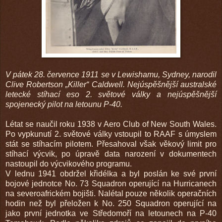
V pátek 28. července 1911 se v Lewishamu, Sydney, narodil
Clive Robertson „Killer“ Caldwell. Nejúspěšnější australské
letecké stíhací eso 2. světové války a nejúspěšnější
spojenecký pilot na letounu P-40.
Létat se naučil roku 1938 v Aero Club of New South Wales.
Po vypkunutí 2. světové války vstoupil to RAAF s úmyslem
stát se stíhacím pilotem. Přesahoval však věkový limit pro
stíhací výcvik, po úpravě data narození v dokumentech
nastoupil do výcvikového programu.
V lednu 1941 obdržel křidélka a byl poslán ke své první
bojové jednotce No. 73 Squadron operující na Hurricanech
na severoafrickém bojišti. Nalétal pouze několik operačních
hodin než byl přeložen k No. 250 Squadron operující na
jako první jednotka ve Středomoří na letounech na P-40