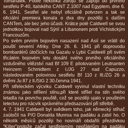
Tomahawk. Podle několika zdrojů se zapojil do prvního
sestřelu P-40, italského CANT Z.1007 nad Egyptem, dne 6.
6. 1941. Sestřel ale nebyl oficiálně potvrzen a tak se
oficiální premiera konala o dva dny později s dalším
CANTem, ale bez jeho účasti. Krátce poté Caldwell se svou
jednotkou bojoval nad Sýrií a Libanonem proti Vichistickým
Francouzům.
Po svém prvním bojovém nasazení nad Asií se vrátil do
pouští severní Afriky. Dne 26. 6. 1941 při doprovodu
bombardérů útočících na Gazalu v Lybii Caldwell při svém
třicátém bojovém letu dosáhl svého prvního oficiálního
vzdušného vítězství nad Bf 109 E pilotovaném Leutnanten
Heinzem Schmidtem z I./JG 27 nad Capuzzo,
následovaném polovinou sestřelu Bf 110 z III./ZG 26 a
dvěmi Ju 87 z II./StG 2 30.června 1941.
Při střeleckém výcviku Caldwell vyvinul vlastní techniku
známou jako střílení stínu,při které střílel na stín svého
letadla na povrchu pouště, což se později ujalo v pouštním
letectvu pro nácvik správného předsazování při střelbě.
4. 7. 1941 Caldwell byl svědkem toho, jak německý stíhač
zaútočil na P/O Donalda Munroa na padáku a zabil ho. O
několik měsíců později ho novináři obdařili přezdívkou
“Killer″protože začal sestřeleným nepřátelům na padáku