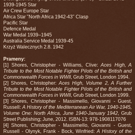
1939-1945 Star
Air Crew Europe Star
Africa Star "North Africa 1942-43" Clasp
Pacific Star
Defence Medal
War Medal 1939–1945
Australia Service Medal 1939-45
Krzyż Walecznych 2.8. 1942
Prameny:
[1] Shores, Christopher - Williams, Clive:
Aces High, A
Tribute to the Most Notable Fighter Pilots of the British and
Commonwealth Forces in WWII
, Grub Street, London 1994.
[2] Shores, Christopher:
Aces High, Volume 2, A Further
Tribute to the Most Notable Fighter Pilots of the British and
Commonwealth Forces in WWII
, Grub Street, London 1999.
[3] Shores, Christopher - Massimello, Giovanni - Guest,
Russell:
A History of the Mediterranean Air War, 1940-1945,
Volume One: North Africa, June 1940-January 1942
, Grub
Street Publishing; June, 2012. ISBN-13: 978-1908117076
[4] Shores, Christopher - Massimello, Giovanni - Guest,
Russell - Olynyk, Frank - Bock, Winfried:
A History of the