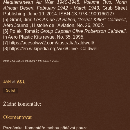
Mediterranean Air War 1940-1945, Volume Two: North
African Desert, February 1942 - March 1943
, Grub Street
Publishing; June 19, 2014. ISBN-13: 978-1909166127
[5] Grant, Jim:
Les As de l'Aviation, "Serial Killer" Caldwell
,
Aéro Journal, Histoire de l'Aviation, No. 26, 2002.
[6] Polák, Tomáš:
Group Captain Clive Robertson Caldwell,
in Aero Plastic Kits revue, No. 35, 1995.
[7] https://acesofww2.com/australia/caldwell/
[8] https://en.wikipedia.org/wiki/Clive_Caldwell
edit: Thu Jul 29 04:53:17 PM CEST 2021
JAN
at
9:01
Sdílet
Žádné komentáře:
Okomentovat
Poznámka: Komentáře mohou přidávat pouze