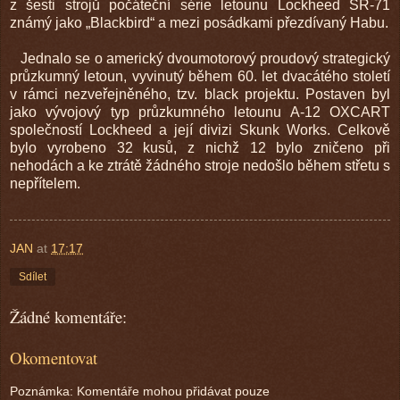
z šesti strojů počáteční série letounu Lockheed SR-71
známý jako „Blackbird“ a mezi posádkami přezdívaný Habu.
Jednalo se o americký dvoumotorový proudový strategický
průzkumný letoun, vyvinutý během 60. let dvacátého století
v rámci nezveřejněného, tzv. black projektu. Postaven byl
jako vývojový typ průzkumného letounu A-12 OXCART
společností Lockheed a její divizi Skunk Works. Celkově
bylo vyrobeno 32 kusů, z nichž 12 bylo zničeno při
nehodách a ke ztrátě žádného stroje nedošlo během střetu s
nepřítelem.
JAN
at
17:17
Sdílet
Žádné komentáře:
Okomentovat
Poznámka: Komentáře mohou přidávat pouze