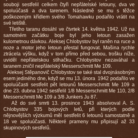
souboji sestřelil celkem čtyři nepřátelské letouny, dva ve
spoluúčasti a dva tarenem. Následně se mu s těžce
poškozeným křídlem svého Tomahawku podařilo vrátit na
své letiště.
Třetího taranu dosáhl ve čtvrtek 14. května 1942. Už na
samotném začátku boje byl jeho letoun zasažen
kulometnou dávkou. Aleksej Chlobystov byl raněn na ruce a
noze a motor jeho letoun přestal fungovat. Mašina rychle
ztrácela výšku, když v tom přímo před sebou, trošku níže,
uviděl nepřátelskou stíhačku. Chlobystov nezaváhal a
taranem zničil nepřátelský Messerschmitt Me 109.
Aleksej Stěpanovič Chlobystov se také stal dvojnásobným
esem jediného dne, když se mu 13. února 1942 podařilo ve
spoluúčasti sestřelit pět letounů Messerschmitt Me 109 a
dne 23. dubna 1942 sestřelil 1/8 Messerschmitt Me 110, 2/8
Messerschmitt Me 109 a 3/8 Junkers Ju 87.
Až do své smrti 13. prosince 1943 absolvoval A. S.
Chlobystov 335 bojových letů, při kterých podle
nějnovějších výzkumů měl sestřelit 6 letounů samostatně a
18 ve spoluúčasti. Některé prameny mu připisují až 33
skupinových sestřelů.