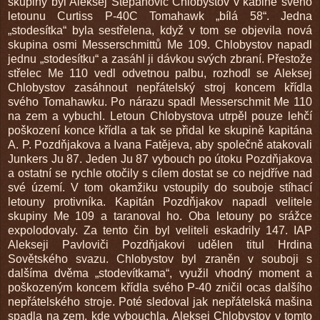
skupiny byl Aleksej Stěpanovič Chlobystov v kabině svého
letounu Curtiss P-40C Tomahawk „bílá 58“. Jedna
„stodesítka“ byla sestřelena, když v tom se objevila nová
skupina osmi Messerschmittů Me 109. Chlobystov napadl
jednu „stodesítku“ a zasáhl ji dávkou svých zbraní. Přestože
střelec Me 110 vedl odvetnou palbu, rozhodl se Aleksej
Chlobystov zasáhnout nepřátelský stroj koncem křídla
svého Tomahawku. Po nárazu spadl Messerschmit Me 110
na zem a vybuchl. Letoun Chlobystova utrpěl pouze lehčí
poškození konce křídla a tak se přidal ke skupině kapitána
A. P. Pozdňjakova a Ivana Fatějeva, aby společně atakovali
Junkers Ju 87. Jeden Ju 87 vybouch po útoku Pozdňjakova
a ostatní se rychle otočily s cílem dostat se co nejdříve nad
své území. V tom okamžiku vstoupily do souboje stíhací
letouny protivníka. Kapitán Pozdňjakov napadl velitele
skupiny Me 109 a taranoval ho. Oba letouny po srážce
expolodovaly. Za tento čin byl veliteli eskadrily 147. IAP
Alekseji Pavloviči Pozdňjakovi udělen titul Hrdina
Sovětského svazu. Chlobystov byl zraněn v souboji s
dalšíma dvěma „stodevítkama“, využil vhodný moment a
poškozeným koncem křídla svého P-40 zničil ocas dalšího
nepřátelského stroje. Poté sledoval jak nepřátelská mašina
spadla na zem, kde vybouchla. Aleksej Chlobystov v tomto