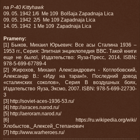
na P-40 Kittyhawk
09. 05. 1942
1/6 Me 109 Bolšaja Zapadnaja Lica
09. 05. 1942 2/5 Me 109 Zapadnaja Lica
14. 05. 1942 1 Me 109 Zapadnaja Lica
Prameny:
[1] Быков, Михаил Юрьевич: Все асы Сталина 1936 –
1953 гг., Серия: Элитная энциклопедия ВВС. Такой книги
еще не было!, Издательство: Яуза-Пресс, 2014. ISBN:
978-5-699-67789-4
[2] Жирохов, Михаил Александрович - Котлобовский,
Александр В.: «Иду на таран!». Последний довод
«сталинских соколов», Серия В воздушных боях,
Издательство Яуза, Эксмо, 2007. ISBN: 978-5-699-22730-
3
[3] http://soviet-aces-1936-53.ru/
[4] http://airaces.narod.ru/
[5] http://aeroram.narod.ru/
[6] https://ru.wikipedia.org/wiki/
Хлобыстов,_Алексей_Степанович
[7] http://www.warheroes.ru/