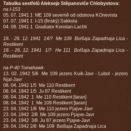
Tabulka sestřelů Alekseje Stěpanoviče Chlobystova:
na I-153
05. 07. 1941
1 ME 109 severně od odstrova KOnevista
07. 07. 1941
1 I-15 (finský)
Sakkola
04. 08. 1941
1 Gradiator
Konstan-Lachti
18. - 26. 12. 1941 14/? Me 109 Bolšaja Zapadnaja Lica -
Restikent
18. - 26. 12. 1941 1/? He 111 Bolšaja Zapadnaja Lica -
Restikent
na P-40 Tomahawk
13. 02. 1942
5/6 Me 109
jezero Kuik-Javr - Lubol - jezero
Njal-Javr
08. 04. 1942
1/5 Me 110
Restikent
08. 04. 1942
1/5 Ju 87
Restikent
08. 04. 1942 1 Me 110
Restikent [taran]
08. 04. 1942 1 Me 109
Restikent [taran]
23. 04. 1942
1/8 Me 110
jezero Pjajve-Javr
23. 04. 1942 2/8 Me 109
jezero Pjajve-Javr
23. 04. 1942 3/8 Ju 87
jezero Pjajve-Javr
29. 04. 1942
2/6 Me 109 Bolšaja Zapadnaja Lica