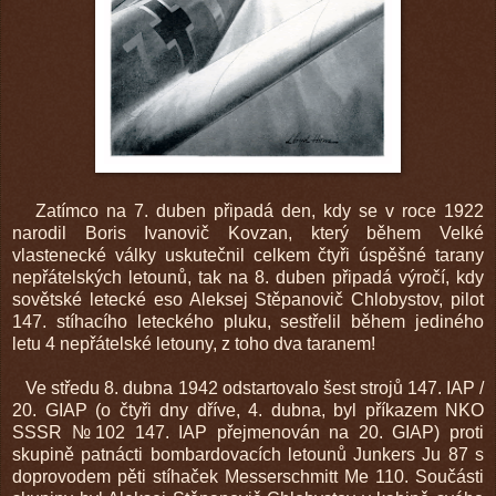
Zatímco na 7. duben připadá den, kdy se v roce 1922
narodil Boris Ivanovič Kovzan, který během Velké
vlastenecké války uskutečnil celkem čtyři úspěšné tarany
nepřátelských letounů, tak na 8. duben připadá výročí, kdy
sovětské letecké eso Aleksej Stěpanovič Chlobystov, pilot
147. stíhacího leteckého pluku, sestřelil během jediného
letu 4 nepřátelské letouny, z toho dva taranem!
Ve středu 8. dubna 1942 odstartovalo šest strojů 147. IAP /
20. GIAP (o čtyři dny dříve, 4. dubna, byl příkazem NKO
SSSR №102 147. IAP přejmenován na 20. GIAP) proti
skupině patnácti bombardovacích letounů Junkers Ju 87 s
doprovodem pěti stíhaček Messerschmitt Me 110. Součásti