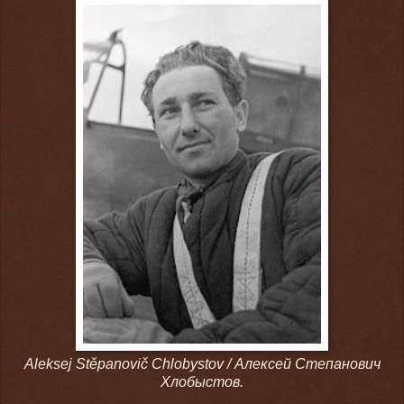
Aleksej Stěpanovič Chlobystov /
Алексей Степанович
Хлобыстов.