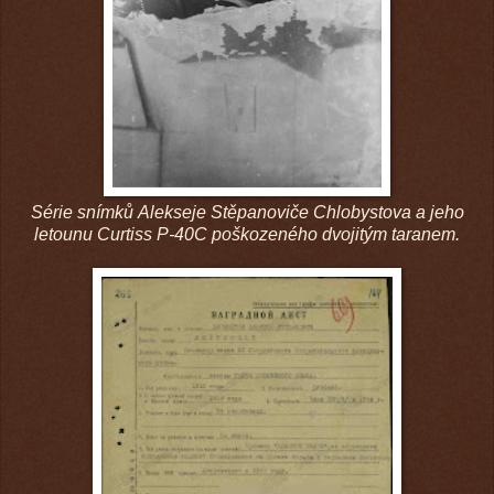
Série snímků Alekseje Stěpanoviče Chlobystova a jeho
letounu Curtiss P-40C poškozeného dvojitým taranem.