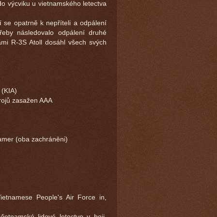
o výcviku u vietnamského letectva
 se opatrně k nepříteli a odpálení
třeby následovalo odpálení druhé
ami R-3S Atoll dosáhl všech svých
 (KIA)
rojů zasažen AAA
amer (
oba zachráněni
)
ietnamese People's Air Force in,
etnamské lidové letectvo v boji,