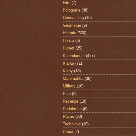
Film
(7)
Fotografie
(38)
Geocaching
(10)
Geometrie
(9)
Historie
(566)
Honza
(6)
Humor
(25)
Kalendárium
(477)
Klárka
(71)
Knihy
(18)
Matematika
(35)
Military
(16)
Pivo
(2)
Recenze
(18)
Rodokmen
(6)
Různé
(93)
Technické
(10)
Urbex
(2)