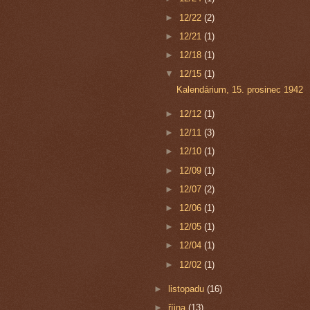
►
12/22
(2)
►
12/21
(1)
►
12/18
(1)
▼
12/15
(1)
Kalendárium, 15. prosinec 1942
►
12/12
(1)
►
12/11
(3)
►
12/10
(1)
►
12/09
(1)
►
12/07
(2)
►
12/06
(1)
►
12/05
(1)
►
12/04
(1)
►
12/02
(1)
►
listopadu
(16)
►
října
(13)