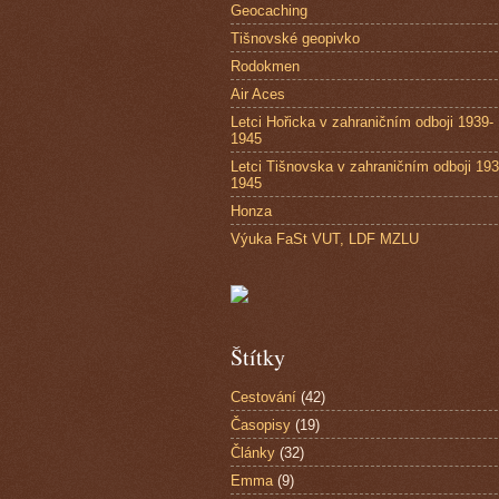
Geocaching
Tišnovské geopivko
Rodokmen
Air Aces
Letci Hořicka v zahraničním odboji 1939-
1945
Letci Tišnovska v zahraničním odboji 193
1945
Honza
Výuka FaSt VUT, LDF MZLU
Štítky
Cestování
(42)
Časopisy
(19)
Články
(32)
Emma
(9)