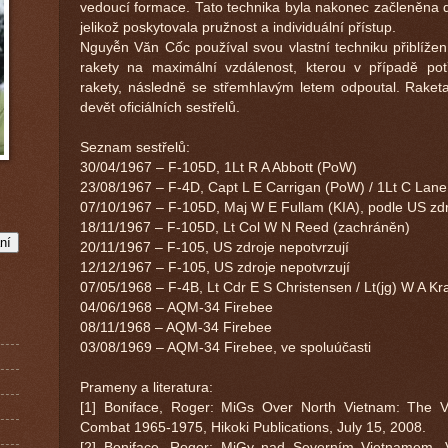
vedoucí formace. Tato technika byla nakonec začleněna d
jelikož poskytovala pružnost a individuální přístup.
Nguyễn Văn Cốc používal svou vlastní techniku přiblížení
rakety na maximální vzdálenost, kterou v případě po
rakety, následně se střemhlavým letem odpoutal. Raket
devět oficiálních sestřelů.
Seznam sestřelů:
30/04/1967 – F-105D, 1Lt R A Abbott (PoW)
23/08/1967 – F-4D, Capt L E Carrigan (PoW) / 1Lt C Lane
07/10/1967 – F-105D, Maj W E Fullam (KIA), podle US zd
18/11/1967 – F-105D, Lt Col W N Reed (zachráněn)
20/11/1967 – F-105, US zdroje nepotvrzují
12/12/1967 – F-105, US zdroje nepotvrzují
07/05/1968 – F-4B, Lt Cdr E S Christensen / Lt(jg) W A Kr
04/06/1968 – AQM-34 Firebee
08/11/1968 – AQM-34 Firebee
03/08/1969 – AQM-34 Firebee, ve spoluúčasti
Prameny a literatura:
[1] Boniface, Roger: MiGs Over North Vietnam: The V
Combat 1965-1975, Hikoki Publications, July 15, 2008.
[2] Boniface, Roger: MiGy nad Severním Vietnamem, Vi