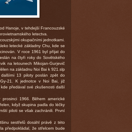
ě od Hanoje, v tehdejší Francouzské
erovietnamského letectva.
ancouzskými okupačními jednotkami.
leko letecké základny Chu, kde se
scinován. V roce 1961 byl přijat do
eslán na čtyři roky do Sovětského
vik na letounech Mikojan-Gurjevič
len na základnu Noi Bai k 921.slp
dalšími 13 piloty poslán zpět do
Gy-21. K jednotce v Noi Bai, již
kde předával své zkušenosti další
 prosinci 1966. Během americké
třelen, když skupina padla do léčky
ští piloti se však zachránili. První
tšinu sestřelů dosáhl právě z této
idla předpokládal, že střelcem bude