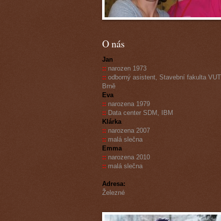
O nás
Jan
::
narozen 1973
::
odborný asistent, Stavební fakulta VUT
Brně
Eva
::
narozena 1979
::
Data center SDM, IBM
Klárka
::
narozena 2007
::
malá slečna
Emma
::
narozena 2010
::
malá slečna
Adresa:
Železné