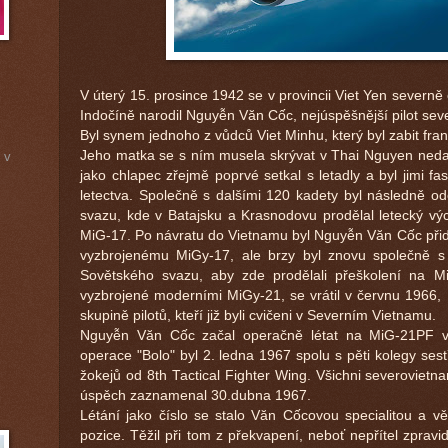
V úterý 15. prosince 1942 se v provincii Viet Yen severn
Indočíně narodil Nguyễn Văn Cốc, nejúspěšnější pilot sev
Byl synem jednoho z vůdců Viet Minhu, který byl zabit fr
Jeho matka se s ním musela skrývat v Thai Nguyen neda
 v
jako chlapec zřejmě poprvé setkal s letadly a byl jimi fa
letectva. Společně s dalšími 120 kadety byl následně od
svazu, kde v Batajsku a Krasnodovu prodělal letecký výc
MiG-17. Po návratu do Vietnamu byl Nguyễn Văn Cốc přidě
vyzbrojenému MiGy-17, ale brzy byl znovu společně s 
Sovětského svazu, aby zde prodělali přeškolení na Mi
vyzbrojené moderními MiGy-21, se vrátil v červnu 1966, 
skupině pilotů, kteří již byli cvičeni v Severním Vietnamu.
Nguyễn Văn Cốc začal operačně létat na MiG-21PF v
operace "Bolo" byl 2. ledna 1967 spolu s pěti kolegy ses
žokejů od 8th Tactical Fighter Wing. Všichni severovietnam
úspěch zaznamenal 30.dubna 1967.
Létání jako číslo se stalo Văn Cốcovou specialitou a vě
pozice. Těžil při tom z překvapení, neboť nepřítel zprav