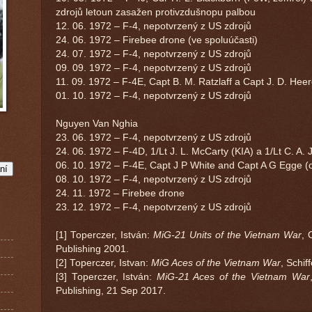
zdrojů letoun zasažen protivzdušnopu palbou
12. 06. 1972 – F-4, nepotvrzený z US zdrojů
24. 06. 1972 – Firebee drone (ve spoluúčasti)
24. 07. 1972 – F-4, nepotvrzený z US zdrojů
09. 09. 1972 – F-4, nepotvrzený z US zdrojů
11. 09. 1972 – F-4E, Capt B. M. Ratzlaff a Capt J. D. He
01. 10. 1972 – F-4, nepotvrzený z US zdrojů
Nguyen Van Nghia
23. 06. 1972 – F-4, nepotvrzený z US zdrojů
24. 06. 1972 – F-4D, 1/Lt J. L. McCarty (KIA) a 1/Lt C. A
06. 10. 1972 – F-4E, Capt J P White and Capt A G Egge (
08. 10. 1972 – F-4, nepotvrzený z US zdrojů
24. 11. 1972 – Firebee drone
23. 12. 1972 – F-4, nepotvrzený z US zdrojů
[1] Toperczer, István:
MiG-21 Units of the Vietnam War
, 
Publishing 2001.
[2] Toperczer, Istvan:
MiG Aces of the Vietnam War
, Schif
[3] Toperczer, István:
MiG-21 Aces of the Vietnam War
Publishing, 21 Sep 2017.