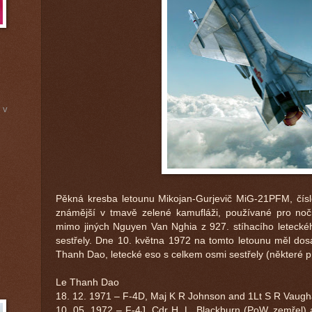
 v
Pěkná kresba letounu Mikojan-Gurjevič MiG-21PFM, čís
známější v tmavě zelené kamufláži, používané pro nočn
mimo jiných Nguyen Van Nghia z 927. stíhacího leteckého
sestřely. Dne 10. května 1972 na tomto letounu měl do
Thanh Dao, letecké eso s celkem osmi sestřely (některé pr
Le Thanh Dao
18. 12. 1971 – F-4D, Maj K R Johnson and 1Lt S R Vaug
10. 05. 1972 – F-4J, Cdr H. L. Blackburn (PoW, zemřel) 