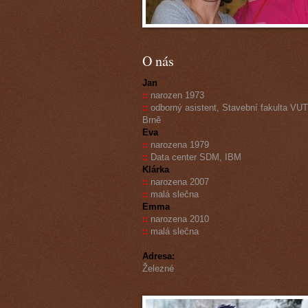
O nás
Jan
::
narozen 1973
::
odborný asistent, Stavební fakulta VUT
Brně
Eva
::
narozena 1979
::
Data center SDM, IBM
Klárka
::
narozena 2007
::
malá slečna
Emma
::
narozena 2010
::
malá slečna
Adresa:
Železné