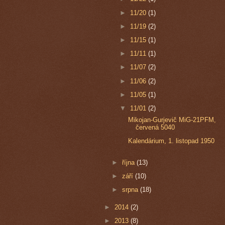
►
11/20
(1)
►
11/19
(2)
►
11/15
(1)
►
11/11
(1)
►
11/07
(2)
►
11/06
(2)
►
11/05
(1)
▼
11/01
(2)
Mikojan-Gurjevič MiG-21PFM,
červená 5040
Kalendárium, 1. listopad 1950
►
října
(13)
►
září
(10)
►
srpna
(18)
►
2014
(2)
►
2013
(8)