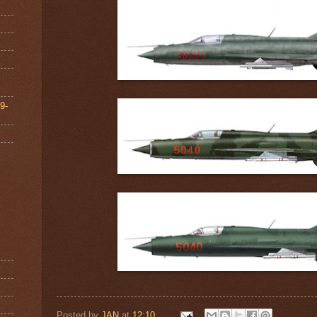
9-
Posted by
JAN
at
12:10