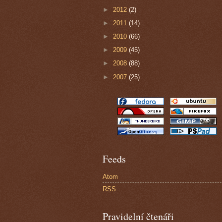
►
2012
(2)
►
2011
(14)
►
2010
(66)
►
2009
(45)
►
2008
(88)
►
2007
(25)
Feeds
Atom
RSS
Pravidelní čtenáři