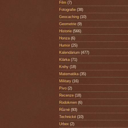
Film
(7)
Fotografie
(38)
Geocaching
(10)
Geometrie
(9)
Historie
(566)
Honza
(6)
Humor
(25)
Kalendárium
(477)
Klárka
(71)
Knihy
(18)
Matematika
(35)
Military
(16)
Pivo
(2)
Recenze
(18)
Rodokmen
(6)
Různé
(93)
Technické
(10)
Urbex
(2)