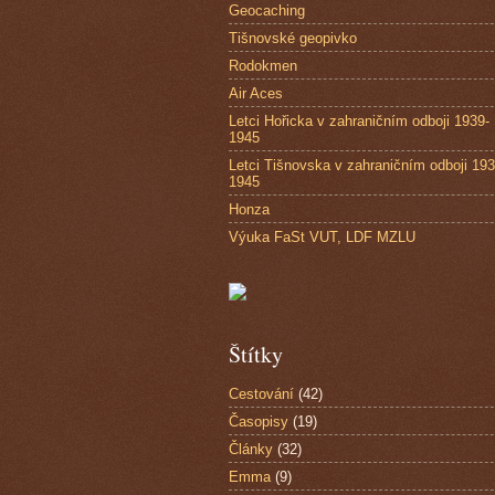
Geocaching
Tišnovské geopivko
Rodokmen
Air Aces
Letci Hořicka v zahraničním odboji 1939-
1945
Letci Tišnovska v zahraničním odboji 193
1945
Honza
Výuka FaSt VUT, LDF MZLU
Štítky
Cestování
(42)
Časopisy
(19)
Články
(32)
Emma
(9)