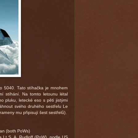
lo 5040. Tato stíhačka je mnohem
í stíhání. Na tomto letounu létal
 pluku, letecké eso s pěti jistými
sáhnout svého druhého sestřelu Le
ameny mu připisují šest sestřelů).
han (both PoWs)
a Lt S. A. Rudloff (PoW), podle US