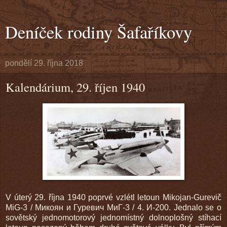
Deníček rodiny Šafaříkovy
pondělí 29. října 2018
Kalendárium, 29. říjen 1940
V úterý 29. října 1940 poprvé vzlétl letoun Mikojan-Gurevič
MiG-3 / Микоян и Гуревич МиГ-3 / 4. И-200. Jednalo se o
sovětský jednomotorový jednomístný dolnoplošný stíhací