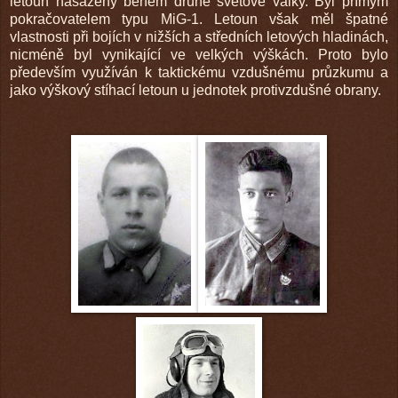
letoun nasazený během druhé světové války. Byl přímým
pokračovatelem typu MiG-1. Letoun však měl špatné
vlastnosti při bojích v nižších a středních letových hladinách,
nicméně byl vynikající ve velkých výškách. Proto bylo
především využíván k taktickému vzdušnému průzkumu a
jako výškový stíhací letoun u jednotek protivzdušné obrany.