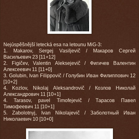
Nejúspěšnější letecká esa na letounu MiG-3:
1. Makarov, Sergej Vasiljevič / Макаров Сергей
Васильевич 23 [11+12]
2. Figičev, Valentin Aleksejevič / Фигичев Валентин
Алексеевич 11 [11+0]
3. Golubin, Ivan Filippovič / Голубин Иван Филиппович 12
[10+2]
4. Kozlov, Nikolaj Aleksandrovič / Козлов Николай
Александрович 11 [10+1]
4. Tarasov, pavel Timofejevič / Тарасов Павел
Тимофеевич 11 [10+1]
5. Zabolotnyj, Ivan Nikolajevič / Заболотный Иван
Николаевич 10 [10+0]