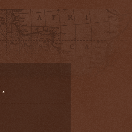
☺
☻ ☻