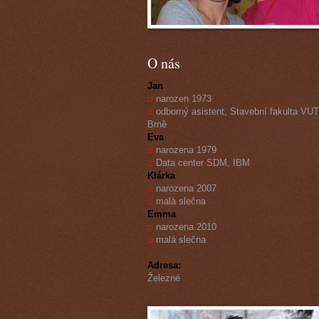
O nás
Jan
::
narozen 1973
::
odborný asistent, Stavební fakulta VUT
Brně
Eva
::
narozena 1979
::
Data center SDM, IBM
Klárka
::
narozena 2007
::
malá slečna
Emma
::
narozena 2010
::
malá slečna
Adresa:
Železné