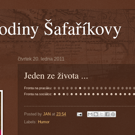
odiny Šafaříkovy
čtvrtek 20. ledna 2011
Jeden ze života ...
Fronta na pracáku: ☺ ☺ ☺ ☺ ☺ ☺ ☻ ☺ ☺ ☺ ☺ ☺ ☺ ☺ ☺ ☺ ☺ ☺☺ 
Fronta na sociálce: ☻ ☻ ☻☺ ☻ ☻ ☻ ☻☻ ☻ ☻ ☻ ☻ ☻ ☻ ☻ ☻ ☻ 
Posted by
JAN
at
23:54
Labels:
Humor