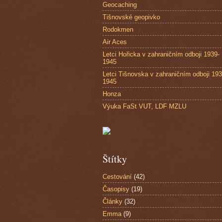
Geocaching
Tišnovské geopivko
Rodokmen
Air Aces
Letci Hořicka v zahraničním odboji 1939-
1945
Letci Tišnovska v zahraničním odboji 193
1945
Honza
Výuka FaSt VUT, LDF MZLU
Štítky
Cestování
(42)
Časopisy
(19)
Články
(32)
Emma
(9)