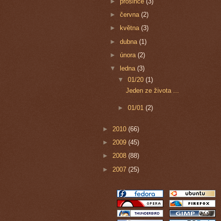
►
prosince
(3)
►
června
(2)
►
května
(3)
►
dubna
(1)
►
února
(2)
▼
ledna
(3)
▼
01/20
(1)
Jeden ze života ...
►
01/01
(2)
►
2010
(66)
►
2009
(45)
►
2008
(88)
►
2007
(25)