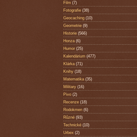
Film
(7)
Fotografie
(38)
Geocaching
(10)
Geometrie
(9)
Historie
(566)
Honza
(6)
Humor
(25)
Kalendárium
(477)
Klárka
(71)
Knihy
(18)
Matematika
(35)
Military
(16)
Pivo
(2)
Recenze
(18)
Rodokmen
(6)
Různé
(93)
Technické
(10)
Urbex
(2)