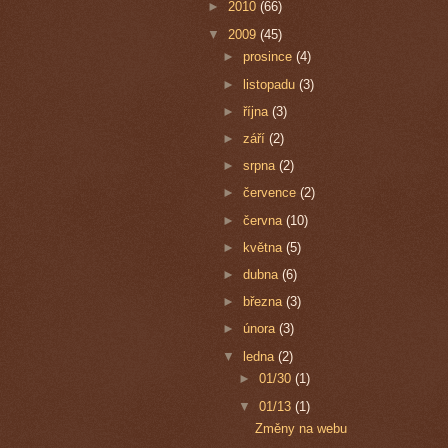
►
2010
(66)
▼
2009
(45)
►
prosince
(4)
►
listopadu
(3)
►
října
(3)
►
září
(2)
►
srpna
(2)
►
července
(2)
►
června
(10)
►
května
(5)
►
dubna
(6)
►
března
(3)
►
února
(3)
▼
ledna
(2)
►
01/30
(1)
▼
01/13
(1)
Změny na webu