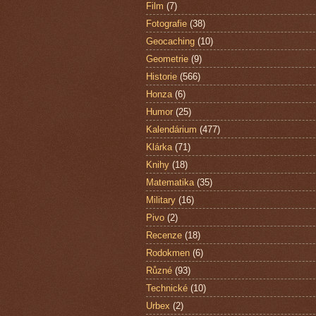
Film
(7)
Fotografie
(38)
Geocaching
(10)
Geometrie
(9)
Historie
(566)
Honza
(6)
Humor
(25)
Kalendárium
(477)
Klárka
(71)
Knihy
(18)
Matematika
(35)
Military
(16)
Pivo
(2)
Recenze
(18)
Rodokmen
(6)
Různé
(93)
Technické
(10)
Urbex
(2)