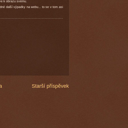
íve k obrazu svému.
dné další výpadky na webu... to se v tom asi
a
Starší příspěvek