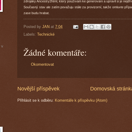
zdrojáky Ancestry2html, který používám ke generování a upravil si je nejdř
Současný stav ale zatím považuju stále za provizorní, takže omluvte přípa
zase budu hrabat.
Posted by
JAN
at
7:04
Labels:
Technické
 v
Žádné komentáře:
Okomentovat
Novější příspěvek
Domovská stránk
Přihlásit se k odběru:
Komentáře k příspěvku (Atom)