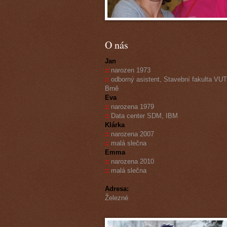
O nás
Jan
::
narozen 1973
::
odborný asistent, Stavební fakulta VUT
Brně
Eva
::
narozena 1979
::
Data center SDM, IBM
Klárka
::
narozena 2007
::
malá slečna
Emma
::
narozena 2010
::
malá slečna
Adresa:
Železné