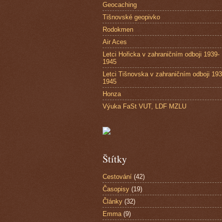
Geocaching
Tišnovské geopivko
Rodokmen
Air Aces
Letci Hořicka v zahraničním odboji 1939-
1945
Letci Tišnovska v zahraničním odboji 193
1945
Honza
Výuka FaSt VUT, LDF MZLU
Štítky
Cestování
(42)
Časopisy
(19)
Články
(32)
Emma
(9)