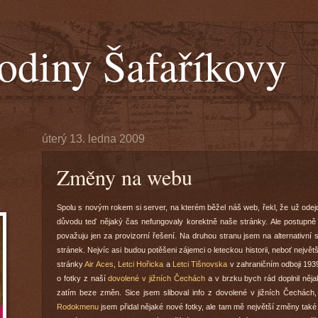
odiny Šafaříkovy
úterý 13. ledna 2009
Změny na webu
Spolu s novým rokem si server, na kterém běžel náš web, řekl, že už odejd
důvodu teď nějaký čas nefungovaly korektně naše stránky. Ale postupně 
považuju jen za provizorní řešení. Na druhou stranu jsem na alternativní 
stránek. Nejvíc asi budou potěšeni zájemci o leteckou historii, neboť nejv
stránky
Air Aces
,
Letci Hořicka
a
Letci Tišnovska
v zahraničním odboji 193
o fotky z naší
dovolené v jižních Čechách
a v brzku bych rád doplnil něja
zatím beze změn. Sice jsem sliboval info z dovolené v jižních Čechách, 
Rodokmenu
jsem přidal nějaké nové fotky, ale tam mě největší změny také 