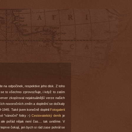
e na odpočinek, respektive jeho disk. Z toho
se to všechno zprovozňuje, i když to zatím
server zkopíroval nejaktuálnější verze našich
ětších novoročních změn a doplnění se dočkaly
9-1945. Také jsem konečně doplnil
Fotogalerii
ké "vánoční" fotky :-)
Cestovatelský deník
je
ale pořád nějak není čas.... tak uvidíme. V
teprve čekají, jen bych si rád zase pohrál se