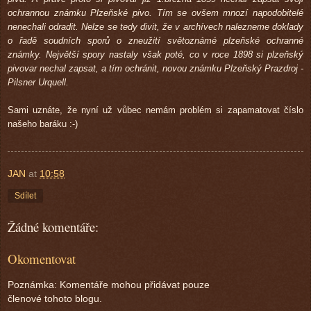
ochrannou známku Plzeňské pivo. Tím se ovšem mnozí napodobitelé
nenechali odradit. Nelze se tedy divit, že v archívech nalezneme doklady
o řadě soudních sporů o zneužití světoznámé plzeňské ochranné
známky. Největší spory nastaly však poté, co v roce 1898 si plzeňský
pivovar nechal zapsat, a tím ochránit, novou známku Plzeňský Prazdroj -
Pilsner Urquell.
Sami uznáte, že nyní už vůbec nemám problém si zapamatovat číslo
našeho baráku :-)
JAN
at
10:58
Sdílet
Žádné komentáře:
Okomentovat
Poznámka: Komentáře mohou přidávat pouze
členové tohoto blogu.