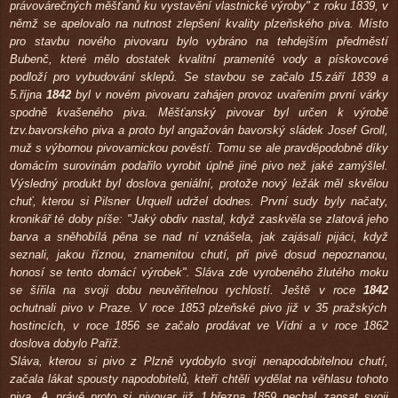
právovárečných měšťanů ku vystavění vlastnické výroby" z roku 1839, v
němž se apelovalo na nutnost zlepšení kvality plzeňského piva. Místo
pro stavbu nového pivovaru bylo vybráno na tehdejším předměstí
Bubenč, které mělo dostatek kvalitní pramenité vody a pískovcové
podloží pro vybudování sklepů. Se stavbou se začalo 15.září 1839 a
5.října
1842
byl v novém pivovaru zahájen provoz uvařením první várky
spodně kvašeného piva. Měšťanský pivovar byl určen k výrobě
tzv.bavorského piva a proto byl angažován bavorský sládek Josef Groll,
muž s výbornou pivovarnickou pověstí. Tomu se ale pravděpodobně díky
domácím surovinám podařilo vyrobit úplně jiné pivo než jaké zamýšlel.
Výsledný produkt byl doslova geniální, protože nový ležák měl skvělou
chuť, kterou si Pilsner Urquell udržel dodnes. První sudy byly načaty,
kronikář té doby píše: "Jaký obdiv nastal, když zaskvěla se zlatová jeho
barva a sněhobílá pěna se nad ní vznášela, jak zajásali pijáci, když
seznali, jakou říznou, znamenitou chutí, při pivě dosud nepoznanou,
honosí se tento domácí výrobek". Sláva zde vyrobeného žlutého moku
se šířila na svoji dobu neuvěřitelnou rychlostí. Ještě v roce
1842
ochutnali pivo v Praze. V roce 1853 plzeňské pivo již v 35 pražských
hostincích, v roce 1856 se začalo prodávat ve Vídni a v roce 1862
doslova dobylo Paříž.
Sláva, kterou si pivo z Plzně vydobylo svoji nenapodobitelnou chutí,
začala lákat spousty napodobitelů, kteří chtěli vydělat na věhlasu tohoto
piva. A právě proto si pivovar již 1.března 1859 nechal zapsat svoji