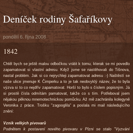
Deníček rodiny Šafaříkovy
pondělí 6. října 2008
1842
Chtěl bych se ještě malou odbočkou vrátit k tomu, kterak se mi povedlo
zapamatovat si vlastní adresu. Když jsme se nastěhovali do Tišnova,
nastal problém. Jak si co nejrychleji zapamatovat adresu :-) Naštěstí se
naše ulice jmenuje K Čimperku a to je tak neobvyklý název, že to byla
výzva si to co nejdřív zapamatovat. Horší to bylo s číslem popisným. Já
si prostě čísla odmítám pamatovat, takže co s tím. Potřeboval jsem
nějakou pěknou mnemotechnickou pomůcku. Až mě zachránila kolegyně
Veronika z práce. Trošku "zagooglila" a poslala mi mail následujícího
znění:
Vznik velkých pivovarů
Podnětem k postavení nového pivovaru v Plzni se stalo "Vyzvání