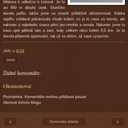
hřbitova k odbočce k Limově. Je to
asi 850 m dlouhý úsek. Sluníčko
docela pařilo, takže jsme se museli průběžně občerstvovat. Klárka
nejdřív zvědavě pokukovala všude kolem, co je to zase za novoty, ale
nakonec ji odpolední únava přeci jen zmohla a usnula. Nakonec jsme tu
trasu ujeli pětkrát tam a sem, tedy celkem něco kolem 8,5 km. Je to
docela příjemné sportování, tak už se těším, až zase vyrazíme.
JAN
at
6:53
Sdílet
Žádné komentáře:
Okomentovat
Poznámka: Komentáře mohou přidávat pouze
členové tohoto blogu.
‹
›
Domovská stránka