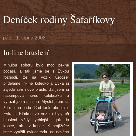
Deníček rodiny Šafaříkovy
pátek 1. srpna 2008
In-line bruslení
Minulou sobotu bylo moc pěkné
počasí, a tak jsme se s Evkou
rozhodli, že na vozík Croozer
přiděláme in-line kolečko a Evka si
zajede své nové brusle. Já jsem si
napumpoval svou koloběžku a
vyrazil jsem s nima. Myslel jsem si,
že s nima budu držet krok, ale ejhle.
Evka s Klárkou ve vozíku byly při
bruslení vždy rychlejší... jak do
kopce, tak i z kopce. K projížďce
jsme využili cyklostezku od nového