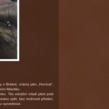
 o Británii, známý jako „Hurricat“,
ním Atlantiku.
ku. Tito odvážní mladí piloti poté
stou zpět, bez možnosti přistání,
vu vyzvednout.