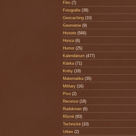
Film
(7)
Fotografie
(38)
Geocaching
(10)
Geometrie
(9)
Historie
(566)
Honza
(6)
Humor
(25)
Kalendárium
(477)
Klárka
(71)
Knihy
(18)
Matematika
(35)
Military
(16)
Pivo
(2)
Recenze
(18)
Rodokmen
(6)
Různé
(93)
Technické
(10)
Urbex
(2)