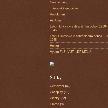
Geocaching
Tišnovské geopivko
Rodokmen
Air Aces
Letci Hořicka v zahraničním odboji 1939-
1945
Letci Tišnovska v zahraničním odboji 193
1945
Honza
Výuka FaSt VUT, LDF MZLU
Štítky
Cestování
(42)
Časopisy
(19)
Články
(32)
Emma
(9)