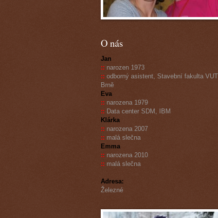
O nás
Jan
::
narozen 1973
::
odborný asistent, Stavební fakulta VUT
Brně
Eva
::
narozena 1979
::
Data center SDM, IBM
Klárka
::
narozena 2007
::
malá slečna
Emma
::
narozena 2010
::
malá slečna
Adresa:
Železné