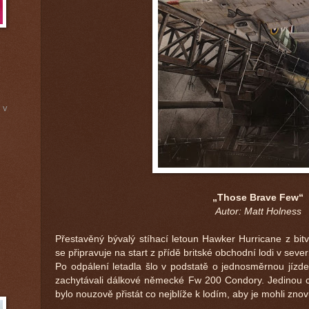
 v
„Those Brave Few“
Autor: Matt Holness
Přestavěný bývalý stíhací letoun Hawker Hurricane z bitvy
se připravuje na start z přídě britské obchodní lodi v sever
Po odpálení letadla šlo v podstatě o jednosměrnou jízden
zachytávali dálkové německé Fw 200 Condory. Jedinou ce
bylo nouzově přistát co nejblíže k lodím, aby je mohli zno