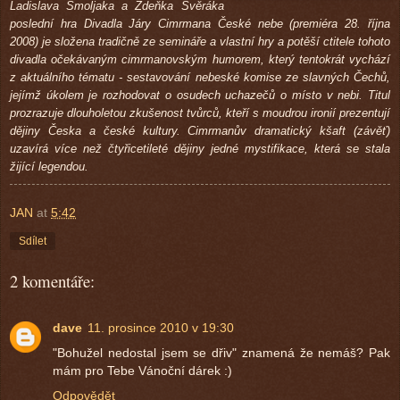
Ladislava Smoljaka a Zdeňka Svěráka
poslední hra Divadla Járy Cimrmana České nebe (premiéra 28. října
2008) je složena tradičně ze semináře a vlastní hry a potěší ctitele tohoto
divadla očekávaným cimrmanovským humorem, který tentokrát vychází
z aktuálního tématu - sestavování nebeské komise ze slavných Čechů,
jejímž úkolem je rozhodovat o osudech uchazečů o místo v nebi. Titul
prozrazuje dlouholetou zkušenost tvůrců, kteří s moudrou ironií prezentují
dějiny Česka a české kultury. Cimrmanův dramatický kšaft (závěť)
uzavírá více než čtyřicetileté dějiny jedné mystifikace, která se stala
žijící legendou.
JAN
at
5:42
Sdílet
2 komentáře:
dave
11. prosince 2010 v 19:30
"Bohužel nedostal jsem se dřiv" znamená že nemáš? Pak
mám pro Tebe Vánoční dárek :)
Odpovědět