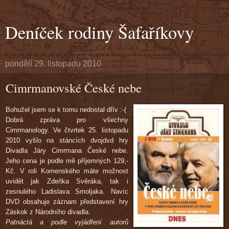
Deníček rodiny Šafaříkovy
pondělí 29. listopadu 2010
Cimrmanovské České nebe
Bohužel jsem se k tomu nedostal dřív :-(
Dobrá zpráva pro všechny
Cimrmanology. Ve čtvrtek 25. listopadu
2010 vyšlo na stáncích dvojdvd hry
Divadla Járy Cimrmana České nebe.
Jeho cena je podle mě příjemných 129,-
Kč. V roli Komenského máte možnost
uvidět jak Zdeňka Svěráka, tak i
zesnulého Ladislava Smoljaka. Navíc
DVD obsahuje záznam představení hry
Záskok z Národního divadla.
Patnáctá a podle vyjádření autorů