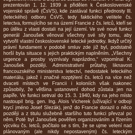
prezentován 1. 12. 1939 a přidělen k Československé
vojenské správě (ČsVS), kde zastával funkci přednosty III.
(leteckého) odboru ČsVS, tedy faktického velitele čs.
letectva, formujícího se na území Francie z čs. letců, kteří se
po útěku z vlasti dostali na její území. Ve své nové funkci
generál Janoušek věnoval všechny své síly tomu, aby
vytvořil vlastní československé letecké jednotky. Ikdyž určitý
právní fundament v podobě smluv zde již byl, podstatně
horší byla situace s jejich praktickým naplněním. „Všechny
urgence a prosby vyznívaly naprázdno,“ vzpomínal K.
Janoušek později. Administrativní průtahy, liknavost
francouzského ministerstva letectví, nedostatek leteckého
materiálu, jakož i značné rozptýlení čs. letců na více než
dvaceti místech ve Francii i koloniích však nakonec
způsobily, že většina ustanovení dohod zůstala jen na
papíře. Ve funkci setrval do 15. 3. 1940, kdy na jeho místo
nastoupil brig. gen. Ing. Alois Vicherek (užívající v odboji
krycí jméno Josef Slezák), jenž do Francie dorazil o něco
později a z titulu služebně staršího tuto funkci převzal po
něm. Poté byl Janoušek pověřen organizováním a řízením
výcviku čs. letců, počítalo se s tím, že se ujme velení nad
plánovaným (ale nikdy nepostaveným) čs. leteckým