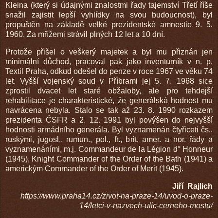
Kleina (který si údajnými znalostmi řady tajemství Třetí říše
snažil zajistit lepší vyhlídky na svou budoucnost), byl
propuštěn na základě velké prezidentské amnestie 9. 5.
1960. Za mřížemi strávil plných 12 let a 10 dní.
Protože přišel o veškerý majetek a byl mu přiznán jen
minimální důchod, pracoval pak jako inventurník v n. p.
Textil Praha, odkud odešel do penze v roce 1967 ve věku 74
let. Vyšší vojenský soud v Příbrami jej 5. 7. 1968 sice
zprostil dvacet let staré obžaloby, ale pro tehdejší
rehabilitace je charakteristické, že generálská hodnost mu
navrácena nebyla. Stalo se tak až 23. 8. 1990 rozkazem
prezidenta ČSFR a 2. 12. 1991 byl povýšen do nejvyšší
hodnosti armádního generála. Byl vyznamenán čtyřiceti čs.,
ruskými, jugosl., rumun., pol., fr., brit, amer. a nor. řády a
vyznamenáními, m.j. Commandeur de la Légion d° Honneur
(1945), Knight Commander of the Order of the Bath (1941) a
americkým Commander of the Order of Merit (1945).
Jiří Rajlich
https://www.praha14.cz/zivot-na-praze-14/uvod-o-praze-
14/letci-v-nazvech-ulic-cerneho-mostu/