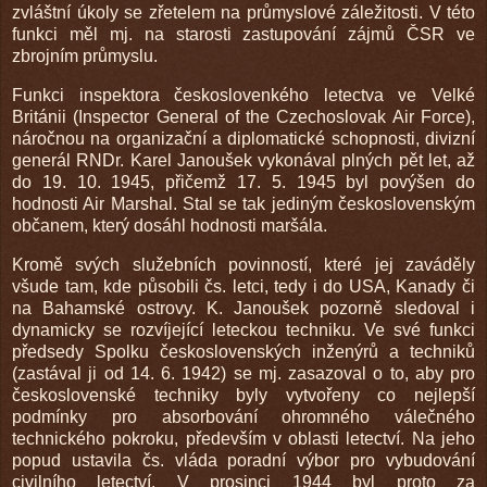
zvláštní úkoly se zřetelem na průmyslové záležitosti. V této
funkci měl mj. na starosti zastupování zájmů ČSR ve
zbrojním průmyslu.
Funkci inspektora českoslovenkého letectva ve Velké
Británii (Inspector General of the Czechoslovak Air Force),
náročnou na organizační a diplomatické schopnosti, divizní
generál RNDr. Karel Janoušek vykonával plných pět let, až
do 19. 10. 1945, přičemž 17. 5. 1945 byl povýšen do
hodnosti Air Marshal. Stal se tak jediným československým
občanem, který dosáhl hodnosti maršála.
Kromě svých služebních povinností, které jej zaváděly
všude tam, kde působili čs. letci, tedy i do USA, Kanady či
na Bahamské ostrovy. K. Janoušek pozorně sledoval i
dynamicky se rozvíjející leteckou techniku. Ve své funkci
předsedy Spolku československých inženýrů a techniků
(zastával ji od 14. 6. 1942) se mj. zasazoval o to, aby pro
československé techniky byly vytvořeny co nejlepší
podmínky pro absorbování ohromného válečného
technického pokroku, především v oblasti letectví. Na jeho
popud ustavila čs. vláda poradní výbor pro vybudování
civilního letectví. V prosinci 1944 byl proto za