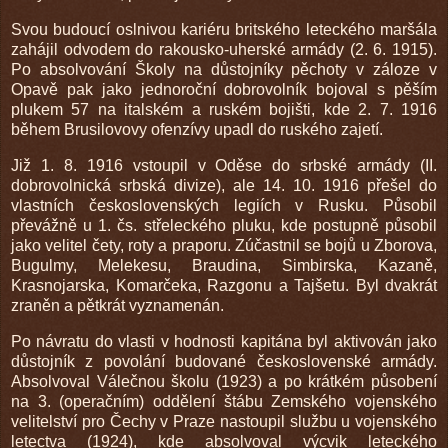
Svou budoucí oslnivou kariéru britského leteckého maršála
zahájil odvodem do rakousko-uherské armády (2. 6. 1915).
Po absolvování Školy na důstojníky pěchoty v záloze v
Opavě pak jako jednoroční dobrovolník bojoval s pěším
plukem 57 na italském a ruském bojišti, kde 2. 7. 1916
během Brusilovovy ofenzívy upadl do ruského zajetí.
Již 1. 8. 1916 vstoupil v Oděse do srbské armády (II.
dobrovolnická srbská divize), ale 14. 10. 1916 přešel do
vlastních československých legiích v Rusku. Působil
převážně u 1. čs. střeleckého pluku, kde postupně působil
jako velitel čety, roty a praporu. Zúčastnil se bojů u Zborova,
Bugulmy, Melekesu, Braudina, Simbirska, Kazaně,
Krasnojarska, Komarčeka, Razgonu a Tajšetu. Byl dvakrát
zraněn a pětkrát vyznamenán.
Po návratu do vlasti v hodnosti kapitána byl aktivován jako
důstojník z povolání budované československé armády.
Absolvoval Válečnou školu (1923) a po krátkém působení
na 3. (operačním) oddělení štábu Zemského vojenského
velitelství pro Čechy v Praze nastoupil službu u vojenského
letectva (1924), kde absolvoval výcvik leteckého