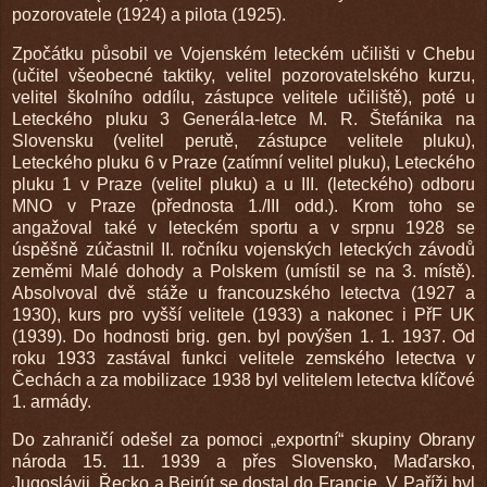
pozorovatele (1924) a pilota (1925).
Zpočátku působil ve Vojenském leteckém učilišti v Chebu
(učitel všeobecné taktiky, velitel pozorovatelského kurzu,
velitel školního oddílu, zástupce velitele učiliště), poté u
Leteckého pluku 3 Generála-letce M. R. Štefánika na
Slovensku (velitel perutě, zástupce velitele pluku),
Leteckého pluku 6 v Praze (zatímní velitel pluku), Leteckého
pluku 1 v Praze (velitel pluku) a u III. (leteckého) odboru
MNO v Praze (přednosta 1./III odd.). Krom toho se
angažoval také v leteckém sportu a v srpnu 1928 se
úspěšně zúčastnil II. ročníku vojenských leteckých závodů
zeměmi Malé dohody a Polskem (umístil se na 3. místě).
Absolvoval dvě stáže u francouzského letectva (1927 a
1930), kurs pro vyšší velitele (1933) a nakonec i PřF UK
(1939). Do hodnosti brig. gen. byl povýšen 1. 1. 1937. Od
roku 1933 zastával funkci velitele zemského letectva v
Čechách a za mobilizace 1938 byl velitelem letectva klíčové
1. armády.
Do zahraničí odešel za pomoci „exportní“ skupiny Obrany
národa 15. 11. 1939 a přes Slovensko, Maďarsko,
Jugoslávii, Řecko a Bejrút se dostal do Francie. V Paříži byl