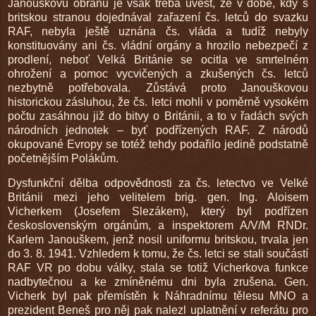
Janouškovu obranu je však třeba uvést, že v době, kdy s
britskou stranou dojednával zařazení čs. letců do svazku
RAF, nebyla ještě uznána čs. vláda a tudíž nebyly
konstituovány ani čs. vládní orgány a hrozilo nebezpečí z
prodlení, neboť Velká Británie se ocitla ve smrtelném
ohrožení a pomoc vycvičených a zkušených čs. letců
nezbytně potřebovala. Zůstává proto Janouškovou
historickou zásluhou, že čs. letci mohli v poměrně vysokém
počtu zasáhnou již do bitvy o Británii, a to v řadách svých
národních jednotek – byť podřízených RAF. Z národů
okupované Evropy se totéž tehdy podařilo jedině podstatně
početnějším Polákům.
Dysfunkční dělba odpovědnosti za čs. letectvo ve Velké
Británii mezi jeho velitelem brig. gen. Ing. Aloisem
Vicherkem (Josefem Slezákem), který byl podřízen
československým orgánům, a inspektorem A/V/M RNDr.
Karlem Janouškem, jenž nosil uniformu britskou, trvala jen
do 3. 8. 1941. Vzhledem k tomu, že čs. letci se stali součástí
RAF VR po dobu války, stala se totiž Vicherkova funkce
nadbytečnou a ke zmíněnému dni byla zrušena. Gen.
Vicherk byl pak přemístěn k Náhradnímu tělesu MNO a
prezident Beneš pro něj pak nalezl uplatnění v referátu pro