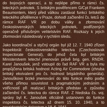
do bojových operací, a to nejlépe přímo v rámci čs.
leteckých jednotek. S britským pověřencem G/Cpt Frankem
Beaumontem, který před válkou zastával funkci britského
leteckého přidělence v Praze, dohodl začlenění čs. letců do
rámce RAF VR po dobu války a zformování
československých leteckých jednotek, podřízených
operačně příslušným velitelstvím RAF. Rozkazy k jejich
zformování následovaly v rychlém sledu.
Jako koordinační a styčný orgán byl již 12. 7. 1940 zřízen
Inspektorát československého letectva (Czechoslovak
Inspectorate General), do jehož čela byl britským
Ministerstvem letectví jmenován právě brig. gen. RNDR.
Karel Janoušek, jenž vstoupil do řad RAF VR a byla mu
propůjčena britská hodnost Acting Air Commodore (zhruba
britský ekvivalent pro čs. hodnost brigádního generála).
Janouškovo brzké jmenování do této funkce mělo podle
všeho přímou souvislost s pragmatickým jednáním a
vstřícností při realizací britských představ o způsobu
začlenění čs. letectva do rámce RAF. Z hlediska čs. voj.
správy byl K. Janoušek oficiálně ustanoven do funkce
inspektora čs. letectva až dnem 15. 10. 1940, a to