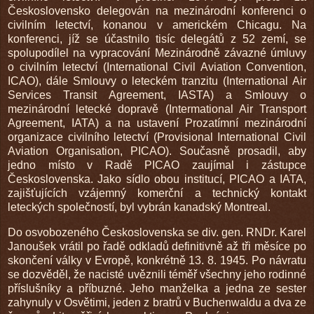
Československo delegován na mezinárodní konferenci o
civilním letectví, konanou v americkém Chicagu. Na
konferenci, jíž se účastnilo tisíc delegátů z 52 zemí, se
spolupodílel na vypracování Mezinárodně závazné úmluvy
o civilním letectví (International Civil Aviation Convention,
ICAO), dále Smlouvy o leteckém tranzitu (International Air
Services Transit Agreement, IASTA) a Smlouvy o
mezinárodní letecké dopravě (Intermational Air Transport
Agreement, IATA) a na ustavení Prozatímní mezinárodní
organizace civilního letectví (Provisional International Civil
Aviation Organisation, PICAO). Současně prosadil, aby
jedno místo v Radě PICAO zaujímal i zástupce
Československa. Jako sídlo obou institucí, PICAO a IATA,
zajišťujících vzájemný komerční a technický kontakt
leteckých společností, byl vybrán kanadský Montreal.
Do osvobozeného Československa se div. gen. RNDr. Karel
Janoušek vrátil po řadě odkladů definitivně až tři měsíce po
skončení války v Evropě, konkrétně 13. 8. 1945. Po návratu
se dozvěděl, že nacisté uvěznili téměř všechny jeho rodinné
příslušníky a příbuzné. Jeho manželka a jedna ze sester
zahynuly v Osvětimi, jeden z bratrů v Buchenwaldu a dva ze