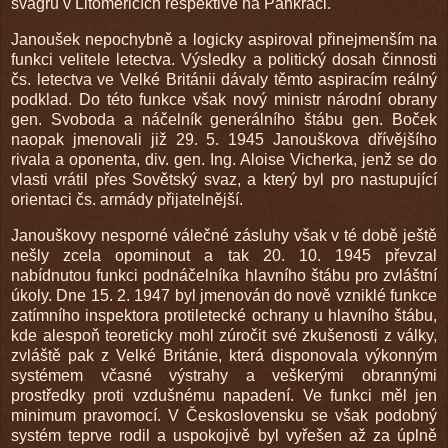
švagrů v Litoměřicích respektive na Pankráci.
Janoušek nepochybně a logicky aspiroval přinejmenším na
funkci velitele letectva. Výsledky a politický dosah činnosti
čs. letectva ve Velké Británii dávaly těmto aspiracím reálný
podklad. Do této funkce však nový ministr národní obrany
gen. Svoboda a náčelník generálního štábu gen. Boček
naopak jmenovali již 29. 5. 1945 Janouškova dřívějšího
rivala a oponenta, div. gen. Ing. Aloise Vicherka, jenž se do
vlasti vrátil přes Sovětský svaz, a který byl pro nastupující
orientaci čs. armády přijatelnější.
Janouškovy nesporné válečné zásluhy však v té době ještě
nešly zcela opominout a tak 20. 10. 1945 převzal
nabídnutou funkci podnáčelníka hlavního štábu pro zvláštní
úkoly. Dne 15. 2. 1947 byl jmenován do nově vzniklé funkce
zatímního inspektora protiletecké ochrany u hlavního štábu,
kde alespoň teoreticky mohl zúročit své zkušenosti z války,
zvláště pak z Velké Británie, která disponovala výkonným
systémem včasné výstrahy a veškerými obrannými
prostředky proti vzdušnému napadení. Ve funkci měl jen
minimum pravomocí. V Československu se však podobný
systém teprve rodil a uspokojivě byl vyřešen až za úplně