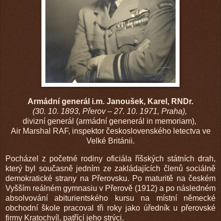
Armádní generál i.m. Janoušek, Karel, RNDr.
(30. 10. 1893, Přerov – 27. 10. 1971, Praha),
divizní generál (armádní genenerál in memoriam),
Air Marshal RAF, inspektor československého letectva ve
Velké Británii.
Pocházel z početné rodiny oficiála říšských státních drah,
který byl současně jedním ze zakládajících členů sociálně
demokratické strany na Přerovsku. Po maturitě na českém
Vyšším reálném gymnasiu v Přerově (1912) a po následném
absolvování abiturientského kursu na místní německé
obchodní škole pracoval tři roky jako úředník u přerovské
firmy Kratochvíl, patřící jeho strýci.