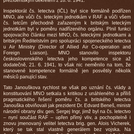
prezidentským dekretem z 18. 6. 1941.
Inspektorát čs. letectva (IČL) byl sice formálně podřízen
MNO, ale vůči čs. leteckým jednotkám v RAF a vůči všem
čs. letcům přechodně zařazeným k britským leteckým
jednotkám byl v poměru nadřízeného orgánu. Plnil funkci
spojovacího článku mezi MNO, čs. leteckými jednotkami a
britským Ředitelstvím pro spolupráci spojeneckého letectva
u Air Ministry (Director of Allied Air Co-operation and
Foreign Liaison). MNO stanovilo inspektoru
československého letectva jeho kompetence sice až
dodatečně, 21. 6. 1941, to však nic neměnilo na tom, že
stanovené kompetence formálně jen posvětily několik
měsíců panující stav.
Tato Janouškova rychlost se však po uznání čs. vlády a
konstituování MNO setkala s kritikou z unáhleného a příliš
pragmatického řešení poměru čs. a britského letectva
Janouška obviňovali jak prezident Dr. Edvard Beneš, ministr
národní obrany div. gen. Sergej Ingr, jimž byl na čs. letectvo
– nyní součást RAF – upřen přímý vliv, a pochopitelně i
znovu jmenovaný velitel letectva brig. gen. Alois Vicherek,
který se tak stal vlastně generálem bez vojska. Na