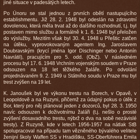
jiné situace v padesátých letech.
Po Únoru se stal jednou z prvních obětí nastupujícího
establishmentu. Již 28. 2. 1948 byl odeslán na zdravotní
dovolenou, která měla trvat až do dalšího rozhodnutí, t.j. byl
postaven mimo službu a formálně k 1. 6. 1948 byl přeložen
do výslužby. Mezitím však byl 30. 4. 1948 u Přeštic zatčen
na útěku, vyprovokovaným agentem Ing. Jaroslavem
Doubravským (krycí jména Igor Dischinger nebo Antonín
Navrátil), pracujícím pro 5. odd. (ObZ). V následném
procesu byl 17. 6. 1948 Vrchním vojenským soudem v Praze
odsouzen na 18 let těžkého žaláře. Po odvolání
projednávaném 9. 2. 1949 u Státního soudu v Praze mu byl
trest zvýšen na 19 let.
K. Janoušek byl ve výkonu trestu na Borech, v Opavě, v
Leopoldově a na Ruzyni, přičemž za údajný pokus o útěk z
Bor, který pro něj plánoval jeden z dozorců, byl 28. 3. 1950
navíc odsouzen k doživotnímu žaláři (t.j. nešlo o prosté
zvýšení dosavadního trestu, nýbrž o dva na sobě nezávislé
tresty). Z Ruzyně, kde v letech 1956-1957 na nátlak StB
spolupracoval na případu tam vězněného bývalého velitele
ženijní školy Waffen SS v Hradištku, SS-Oberführera Emila