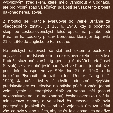
výcvikovým střediskem, které mělo vzniknout v Cognaku,
ale pro rychlý spád válečných událostí se však tento projekt
nakonec nerealizoval.
Z hroutící se Francie evakuoval do Velké Británie za
všeobecného zmatku již 18. 6. 1940, kdy s početnou
skupinou československých letců opustil na palubě lodi
Karanan francouzský přístav Bordeaux, která jej dopravila
21. 6. 1940 do anglického Falmouthu.
Na britských ostrovech se stal architektem a posléze i
nejvyšším představitelem československého letectva.
Protože služebně starší brig. gen. Ing. Alois Vicherek (Josef
Slezák) se v té době ještě nacházel ve Francii (odplul až s
posledním transportem ze Séte dne 27. 6. 1940 a do
britského Plymouthu dorazil na lodi Rod el Farag 7. 7.
1940), Janoušek byl v té chvíli hodnostně nejvyšším
představitelem čs. letectva na britské půdě a začal jednat
velmi rychle a energicky. Aniž za sebou měl (dosud
nekonstituovanou a neuznanou) československou vládu,
ministerstvo obrany a velitelství čs. letectva, aniž byla
podepsána jakákoli čs. – britská vojenská úmluva, dělal
vše, co bylo v jeho silách, aby se čs. letci dostali co nejdříve