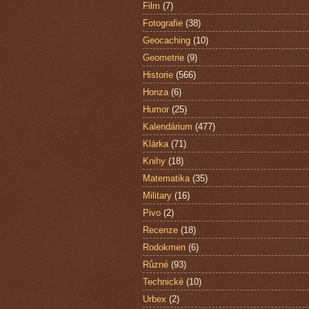
Film
(7)
Fotografie
(38)
Geocaching
(10)
Geometrie
(9)
Historie
(566)
Honza
(6)
Humor
(25)
Kalendárium
(477)
Klárka
(71)
Knihy
(18)
Matematika
(35)
Military
(16)
Pivo
(2)
Recenze
(18)
Rodokmen
(6)
Různé
(93)
Technické
(10)
Urbex
(2)