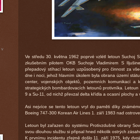
 v
Ve středu 30. května 1962 poprvé vzlétl letoun Suchoj S
zkušebním pilotem OKB Suchoje Vladimirem S Iljušin
přepadový stíhací letoun uzpůsobený pro činnost za vš
dne i noci, jehož hlavním úkolem byla obrana území stát
center, vojenských objektů, pozemních komunikací a 
strategických bombardovacích letounů protivníka. Letoun
9 a Su-11, od nichž převzal delta křídla a ocasní plochy a
Asi nejvíce se tento letoun vryl do paměti díky známé
Boeing 747-300 Korean Air Lines 1. září 1983 nad ostrov
Letoun byl zařazen do systému Protivzdušné obrany Sov
svou dlouhou službu si připsal hned několik ostrých zásahů 
K prvnímu incidentu zřejmě došlo 11. září 1975, kdy dvoj