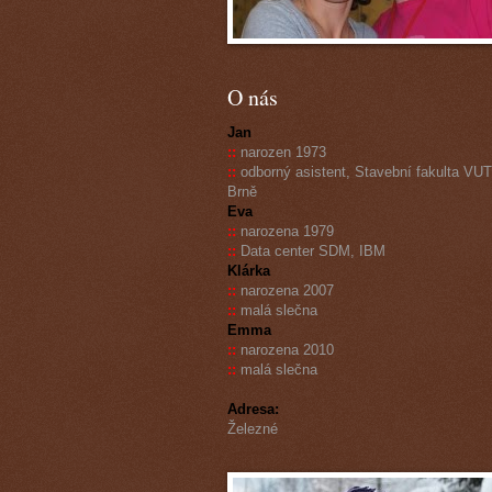
O nás
Jan
::
narozen 1973
::
odborný asistent, Stavební fakulta VUT
Brně
Eva
::
narozena 1979
::
Data center SDM, IBM
Klárka
::
narozena 2007
::
malá slečna
Emma
::
narozena 2010
::
malá slečna
Adresa:
Železné