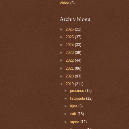
Video
(5)
Archiv blogu
►
2026
(21)
►
2025
(37)
►
2024
(33)
►
2023
(39)
►
2022
(44)
►
2021
(86)
►
2020
(93)
▼
2019
(211)
►
prosince
(18)
►
listopadu
(12)
►
října
(5)
►
září
(18)
►
srpna
(12)