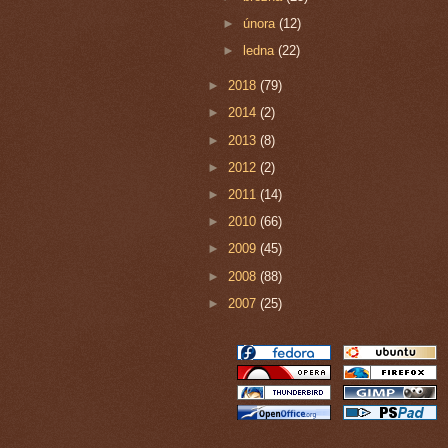
►
února
(12)
►
ledna
(22)
►
2018
(79)
►
2014
(2)
►
2013
(8)
►
2012
(2)
►
2011
(14)
►
2010
(66)
►
2009
(45)
►
2008
(88)
►
2007
(25)