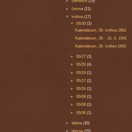
►
července
(19)
►
června
(21)
▼
května
(17)
▼
05/30
(3)
Kalendárium, 30. května 1962
Kalendárium, 30. - 31. 5. 1942
Kalendárium, 30. květen 1942
►
05/27
(3)
►
05/20
(4)
►
05/19
(1)
►
05/17
(2)
►
05/16
(1)
►
05/09
(1)
►
05/08
(1)
►
05/06
(1)
►
dubna
(30)
►
března
(25)