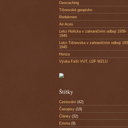
Geocaching
Tišnovské geopivko
Rodokmen
Air Aces
Letci Hořicka v zahraničním odboji 1939-
1945
Letci Tišnovska v zahraničním odboji 193
1945
Honza
Výuka FaSt VUT, LDF MZLU
Štítky
Cestování
(42)
Časopisy
(19)
Články
(32)
Emma
(9)