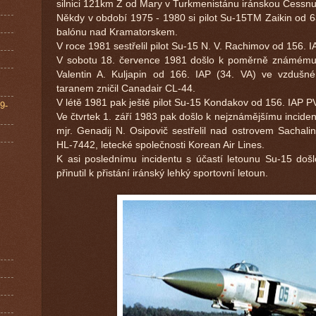
silnici 121km Z od Mary v Turkmenistánu iránskou Cessnu
Někdy v období 1975 - 1980 si pilot Su-15TM Zaikin od 63
balónu nad Kramatorskem.
V roce 1981 sestřelil pilot Su-15 N. V. Rachimov od 156. I
V sobotu 18. července 1981 došlo k poměrně známému i
Valentin A. Kuljapin od 166. IAP (34. VA) ve vzduš
taranem zničil Canadair CL-44.
V létě 1981 pak ještě pilot Su-15 Kondakov od 156. IAP PVO
9-
Ve čtvrtek 1. září 1983 pak došlo k nejznámějšímu incide
mjr. Genadij N. Osipovič sestřelil nad ostrovem Sachali
HL-7442, letecké společnosti Korean Air Lines.
K asi poslednímu incidentu s účastí letounu Su-15 došlo
přinutil k přistání iránský lehký sportovní letoun.