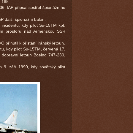
 185.
6. IAP připsal sestřel špionážního
AP další špionážní balón.
ncidentu, kdy pilot Su-15TM kpt.
ném prostoru nad Armenskou SSR
 přinutil k přistání iránský letoun.
ntu, kdy pilot Su-15TM, červená 17,
n dopravní letoun Boeing 747-230,
 9. září 1990, kdy sovětský pilot