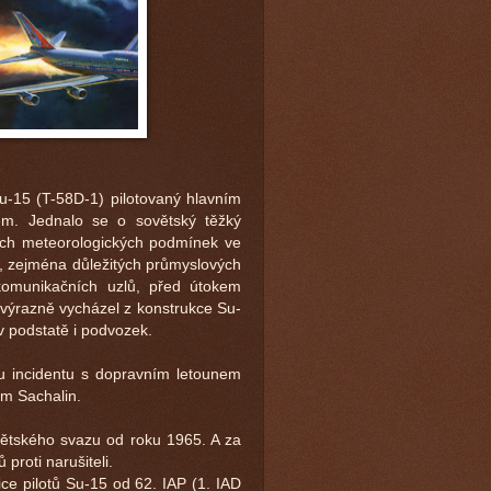
u-15 (T-58D-1) pilotovaný hlavním
em. Jednalo se o sovětský těžký
ech meteorologických podmínek ve
u, zejména důležitých průmyslových
komunikačních uzlů, před útokem
 výrazně vycházel z konstrukce Su-
 v podstatě i podvozek.
mu incidentu s dopravním letounem
em Sachalin.
ětského svazu od roku 1965. A za
proti narušiteli.
ice pilotů Su-15 od 62. IAP (1. IAD