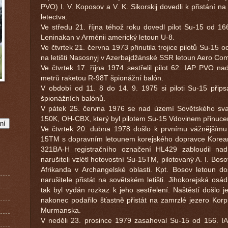
PVO) I. V. Koposov a V. K. Sikorskij dovedli k přistání na
letectva.
Ve středu 21. října téhož roku dovedl pilot Su-15 od 166.
Leninakan v Arménii americký letoun U-8.
Ve čtvrtek 21. června 1973 přinutila trojice pilotů Su-15 
na letišti Nasosnyj v Azerbajdžánské SSR letoun Aero Com
Ve čtvrtek 17. října 1974 sestřelil pilot 62. IAP PVO
metrů raketou R-98T špionážní balón.
V období od 11. 8 do 14. 9. 1975 si piloti Su-15 připsa
špionážních balónů.
V pátek 25. června 1976 se nad území Sovětského svaz
150K, OH-CBX, který byl pilotem Su-15 Vdovinem přinucen 
Ve čtvrtek 20. dubna 1978 došlo k prvnímu vážnějšímu 
15TM s dopravním letounem korejského dopravce Korean 
321BA-H registračního označení HL429 zabloudil nad
narušiteli vzlétl hotovostní Su-15TM, pilotovaný A. I. B
Afrikanda v Archangelské oblasti. Kpt. Bosov letoun dos
narušitele přistát na sovětském letišti. Jihokorejská os
tak byl vydán rozkaz k jeho sestřelení. Naštěstí došlo 
nakonec podařilo šťastně přistát na zamrzlé jezero Korp
Murmanska.
V neděli 23. prosince 1979 zasahoval Su-15 od 156. IAP