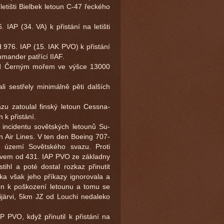
 letišti Bielbek letoun C-47 řeckého
 IAP (34. VA) k přistání na letišti
od 976. IAP (15. IAK PVO) k přistání
mander patřící IIAF.
 nad Černým mořem ve výšce 13000
li sestřely minimálně pěti dalších
u zatoulal finský letoun Cessna-
k přistání.
incidentu sovětských letounů Su-
Air Lines. V ten den Boeing 707-
 území Sovětského svazu. Proti
osovem od 431. IAP PVO ze základny
tihl a poté dostal rozkaz přinutit
ádka však jeho příkazy ignorovala a
jen k poškození letounu a tomu se
ijärvi, 5km JZ od Louchi nedaleko
 PVO, když přinutil k přistání na